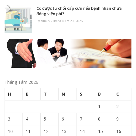
Có được từ chối cấp cứu nếu bệnh nhân chưa
đóng viện phí?
By admin - Tháng Năm 20, 2026
Tháng Tám 2026
H
B
T
N
S
B
C
1
2
3
4
5
6
7
8
9
10
11
12
13
14
15
16