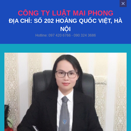
CÔNG TY LUẬT MAI PHONG
ĐỊA CHỈ: SỐ 202 HOÀNG QUỐC VIỆT, HÀ
NỘI
Hotline: 097 420 6766 - 090 324 3686