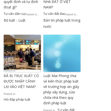
quyết định và tự định
NHÀ ĐẤT Ở VIỆT
đoạt gì?
NAM?
Tư vấn dân sự
Tư vấn đất đai
Posted in
,
Posted in
,
Bộ luật - Luật
Bản tin pháp luật trong
nước
ĐÃ BỊ TRỤC XUẤT CÓ
Luật Mai Phong chia
ĐƯỢC NHẬP CẢNH
sẻ kiến thức pháp luật
LẠI VÀO VIỆT NAM?
về trường hợp xin giấy
phép xây dựng, sửa
Posted in
chữa nhà theo quy
Hỏi đáp pháp luật
định pháp luật
Tư vấn đất
Posted in
,