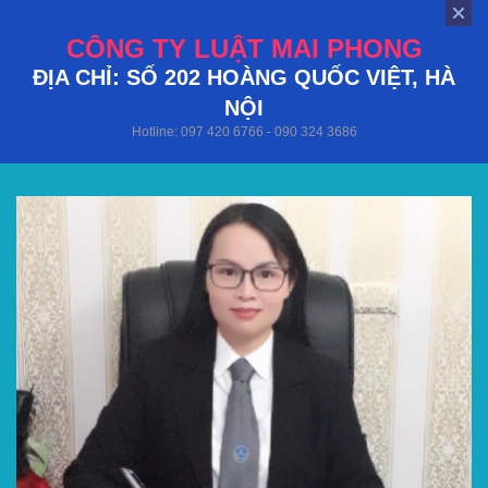
CÔNG TY LUẬT MAI PHONG
ĐỊA CHỈ: SỐ 202 HOÀNG QUỐC VIỆT, HÀ
NỘI
Hotline: 097 420 6766 - 090 324 3686