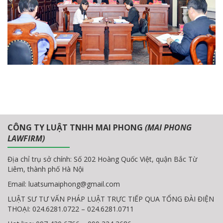
CÔNG TY LUẬT TNHH MAI PHONG
(MAI PHONG
LAWFIRM)
Địa chỉ trụ sở chính: Số 202 Hoàng Quốc Việt, quận Bắc Từ
Liêm, thành phố Hà Nội
Email:
luatsumaiphong@gmail.com
LUẬT SƯ TƯ VẤN PHÁP LUẬT TRỰC TIẾP QUA TỔNG ĐÀI ĐIỆN
THOẠI: 024.6281.0722 – 024.6281.0711