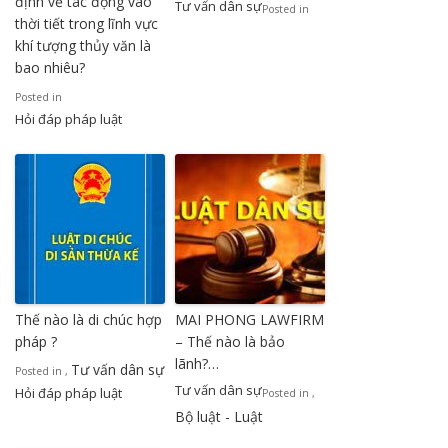
định về tác động vào
Tư vấn dân sự
Posted in
thời tiết trong lĩnh vực
khí tượng thủy văn là
bao nhiêu?
Posted in
Hỏi đáp pháp luật
Thế nào là di chúc hợp
MAI PHONG LAWFIRM
pháp ?
– Thế nào là bảo
lãnh?…
Tư vấn dân sự
Posted in
,
Tư vấn dân sự
Hỏi đáp pháp luật
Posted in
,
Bộ luật - Luật