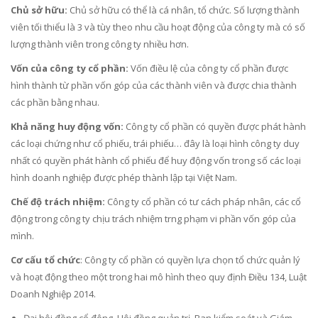
Chủ sở hữu:
Chủ sở hữu có thể là cá nhân, tổ chức. Số lượng thành
viên tối thiểu là 3 và tùy theo nhu cầu hoạt động của công ty mà có số
lượng thành viên trong công ty nhiều hơn.
Vốn của công ty cổ phần:
Vốn điều lệ của công ty cổ phần được
hình thành từ phần vốn góp của các thành viên và được chia thành
các phần bằng nhau.
Khả năng huy động vốn:
Công ty cổ phần có quyền được phát hành
các loại chứng như cổ phiếu, trái phiếu… đây là loại hình công ty duy
nhất có quyền phát hành cổ phiếu để huy động vốn trong số các loại
hình doanh nghiệp được phép thành lập tại Việt Nam.
Chế độ trách nhiệm:
Công ty cổ phần có tư cách pháp nhân, các cổ
động trong công ty chịu trách nhiệm trng phạm vi phần vốn góp của
mình.
Cơ cấu tổ chức
: Công ty cổ phần có quyền lựa chọn tổ chức quản lý
và hoạt động theo một trong hai mô hình theo quy định Điều 134, Luật
Doanh Nghiệp 2014.
Đại hội đồng cổ đông, Hội đồng quản trị, Ban kiểm soát và Giám