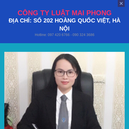
CÔNG TY LUẬT MAI PHONG
ĐỊA CHỈ: SỐ 202 HOÀNG QUỐC VIỆT, HÀ
NỘI
Hotline: 097 420 6766 - 090 324 3686