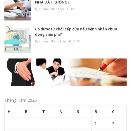
NHÀ ĐẤT KHÔNG?
By admin - Tháng Sáu 3, 2026
Có được từ chối cấp cứu nếu bệnh nhân chưa
đóng viện phí?
By admin - Tháng Năm 20, 2026
Tháng Tám 2026
H
B
T
N
S
B
C
1
2