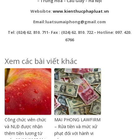
– Trung Hoà – Cầu Giấy – Hà Nội
Websibte:
www.kienthucphapluat.vn
Email:luatsumaiphong@gmail.com
Tel: (024) 62. 810. 711- Fax : (024) 62. 810. 722 – Hotline: 097. 420.
6766
Xem các bài viết khác
Công chức viên chức
MAI PHONG LAWFIRM
và NLĐ được nhận
– Rửa tiền và mức xử
thêm tiền lương từ
phạt đối với hành vi