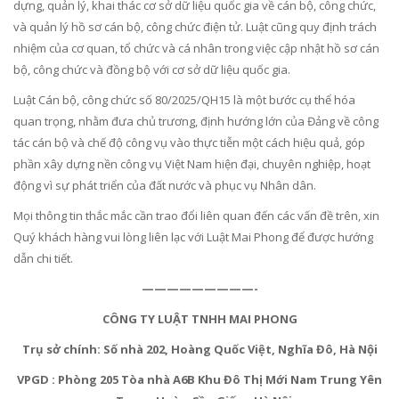
dựng, quản lý, khai thác cơ sở dữ liệu quốc gia về cán bộ, công chức,
và quản lý hồ sơ cán bộ, công chức điện tử. Luật cũng quy định trách
nhiệm của cơ quan, tổ chức và cá nhân trong việc cập nhật hồ sơ cán
bộ, công chức và đồng bộ với cơ sở dữ liệu quốc gia.
Luật Cán bộ, công chức số 80/2025/QH15 là một bước cụ thể hóa
quan trọng, nhằm đưa chủ trương, định hướng lớn của Đảng về công
tác cán bộ và chế độ công vụ vào thực tiễn một cách hiệu quả, góp
phần xây dựng nền công vụ Việt Nam hiện đại, chuyên nghiệp, hoạt
động vì sự phát triển của đất nước và phục vụ Nhân dân.
Mọi thông tin thắc mắc cần trao đổi liên quan đến các vấn đề trên, xin
Quý khách hàng vui lòng liên lạc với Luật Mai Phong để được hướng
dẫn chi tiết.
—————————-
CÔNG TY LUẬT TNHH MAI PHONG
Trụ sở chính: Số nhà 202, Hoàng Quốc Việt, Nghĩa Đô, Hà Nội
VPGD : Phòng 205 Tòa nhà A6B Khu Đô Thị Mới Nam Trung Yên