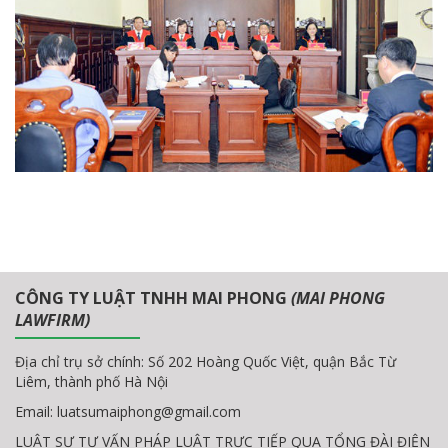
CÔNG TY LUẬT TNHH MAI PHONG
(MAI PHONG
LAWFIRM)
Địa chỉ trụ sở chính: Số 202 Hoàng Quốc Việt, quận Bắc Từ
Liêm, thành phố Hà Nội
Email:
luatsumaiphong@gmail.com
LUẬT SƯ TƯ VẤN PHÁP LUẬT TRỰC TIẾP QUA TỔNG ĐÀI ĐIỆN