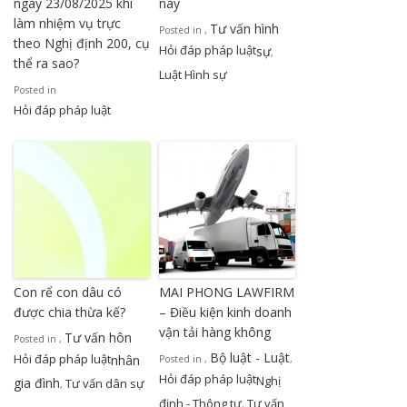
ngày 23/08/2025 khi
này
làm nhiệm vụ trực
Tư vấn hình
Posted in
,
theo Nghị định 200, cụ
Hỏi đáp pháp luật
sự
,
thể ra sao?
Luật Hình sự
Posted in
Hỏi đáp pháp luật
Con rể con dâu có
MAI PHONG LAWFIRM
được chia thừa kế?
– Điều kiện kinh doanh
vận tải hàng không
Tư vấn hôn
Posted in
,
Bộ luật - Luật
Hỏi đáp pháp luật
nhân
Posted in
,
,
Hỏi đáp pháp luật
Nghị
gia đình
Tư vấn dân sự
,
định - Thông tư
Tư vấn
,