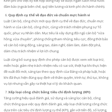
Kinh phí cho việc ký kết hợp đồng này sẽ được ngân sách nhà nước
đảm bảo (ngoài biên chế, quỹ tiền lương và kinh phí chi hành chính).
Quy định cụ thể về đạo đức và chuẩn mực hành vi
Luật Cán bộ, công chức mới quy định cụ thể về đạo đức, chuẩn mực
hành vi của cán bộ, công chức, cùng với trách nhiệm phụng sự Tổ
quốc, phục vụ Nhân dân. Mục tiêu là xây dựng đội ngũ cán bộ “vừa
hồng, vừa chuyên”, phòng chống tham nhũng, tiêu cực, đồng thời bảo
vệ cán bộ năng động, sáng tạo, dám nghĩ, dám làm, dám đột phá,
dám chịu trách nhiệm vì lợi ích chung.
Luật cũng bổ sung quy định cho phép cán bộ được xem xét loại trừ,
miễn hoặc giảm nhẹ trách nhiệm nếu có sai sót, thiệt hại khi thực hiện
đề xuất đổi mới, sáng tạo theo quy định của Đảng và pháp luật, hoặc
khi đã thực hiện đúng quy định về thẩm quyền, trình tự, thủ tục, không
vụ lợi nhưng vẫn gây ra thiệt hại vì lý do khách quan.
Xếp loại công chức bằng tiêu chí định lượng (KPI)
Tăng cường hiệu quả đánh giá, sử dụng và sàng lọc cán bộ, công
chức thông qua việc quy định đánh giá, xếp loại chất lượng công chức
dựa trên các tiêu chí định lượng cụ thể (KPI), gắn với tiến độ, số lượng,