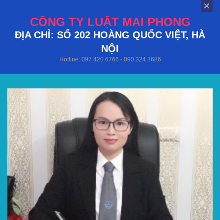
CÔNG TY LUẬT MAI PHONG
ĐỊA CHỈ: SỐ 202 HOÀNG QUỐC VIỆT, HÀ
NỘI
Hotline: 097 420 6766 - 090 324 3686