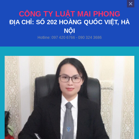
CÔNG TY LUẬT MAI PHONG
ĐỊA CHỈ: SỐ 202 HOÀNG QUỐC VIỆT, HÀ
NỘI
Hotline: 097 420 6766 - 090 324 3686