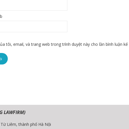
eb
ủa tôi, email, và trang web trong trình duyệt này cho lần bình luận kế 
G LAWFIRM)
c Từ Liêm, thành phố Hà Nội