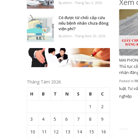
Xem c
By admin - Tháng Sáu 3, 2026
Có được từ chối cấp cứu
nếu bệnh nhân chưa đóng
viện phí?
By admin - Tháng Năm 20, 2026
MAI PHON
Thủ tục c
nhận đăng
H
Tháng Tám 2026
Posted in
luật
Tư v
,
H
B
T
N
S
B
C
nghiệp
1
2
3
4
5
6
7
8
9
10
11
12
13
14
15
16