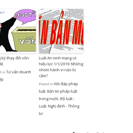
 ký thay đổi vốn
Luật An ninh mạng có
lệ
hiệu lực 1/1/2019: Những
nhóm hành vi nào bị
Tư vấn doanh
d in
cấm?
ệp
Hỏi đáp pháp
Posted in
luật
Bản tin pháp luật
,
trong nước
Bộ luật -
,
Luật
Nghị định - Thông
,
tư