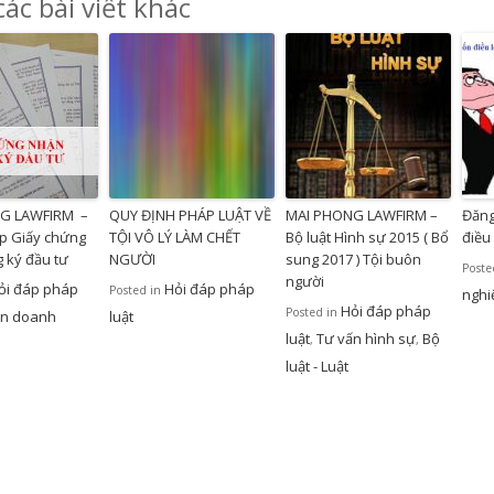
ác bài viết khác
G LAWFIRM –
QUY ĐỊNH PHÁP LUẬT VỀ
MAI PHONG LAWFIRM –
Đăng
ấp Giấy chứng
TỘI VÔ LÝ LÀM CHẾT
Bộ luật Hình sự 2015 ( Bổ
điều 
 ký đầu tư
NGƯỜI
sung 2017 ) Tội buôn
Poste
người
ỏi đáp pháp
Hỏi đáp pháp
Posted in
nghi
Hỏi đáp pháp
Posted in
ấn doanh
luật
luật
Tư vấn hình sự
Bộ
,
,
luật - Luật