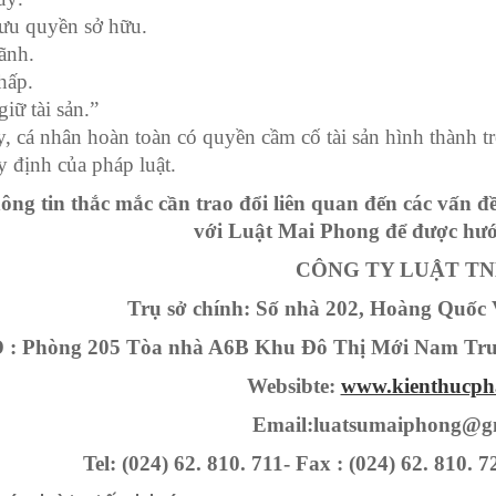
ưu quyền sở hữu.
ãnh.
hấp.
iữ tài sản.”
, cá nhân hoàn toàn có quyền cầm cố tài sản hình thành t
y định của pháp luật.
ông tin thắc mắc cần trao đổi liên quan đến các vấn đề
với Luật Mai Phong để được hướn
CÔNG TY LUẬT TNHH
Trụ sở chính: Số nhà 202, Hoàng Quốc 
: Phòng 205 Tòa nhà A6B Khu Đô Thị Mới Nam Trun
Websibte:
www.kienthucph
Email:luatsumaiphong@g
Tel: (024) 62. 810. 711- Fax : (024) 62. 810. 