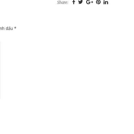
Share:
ánh dấu
*