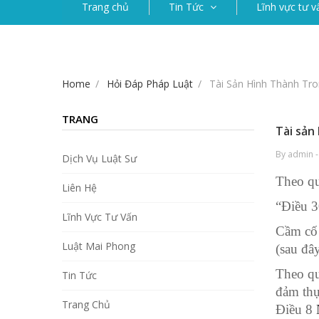
Trang chủ
Tin Tức
Lĩnh vực tư v
Home
Hỏi Đáp Pháp Luật
Tài Sản Hình Thành Tr
TRANG
Tài sản
By admin -
Dịch Vụ Luật Sư
Theo qu
Liên Hệ
“Điều 3
Lĩnh Vực Tư Vấn
Cầm cố 
Luật Mai Phong
(sau đâ
Theo qu
Tin Tức
đảm thự
Trang Chủ
Điều 8