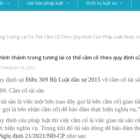
ấn
Văn bản pháp luật
Dịch vụ luật sư
ong Tương Lai Có Thể Cầm Cố Theo Quy Định Của Pháp Luật Được H
 hình thành trong tương lai có thể cầm cố theo quy định 
 Tháng Sáu 18, 2024
y định tại
Điều 309 Bộ Luật dân sự 2015
về cầm cố tài s
09. Cầm cố tài sản
tài sản là việc một bên (sau đây gọi là bên cầm cố) giao t
y gọi là bên nhận cầm cố) để bảo đảm thực hiện nghĩa vụ.”
y định của pháp luật thì việc cầm cố là việc giao tài sản
c hiện nghĩa vụ. Trong khi đó tài sản dùng để bảo đảm th
Nghị định 21/2021/NĐ-CP
như sau: