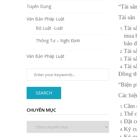
Tuyển Dụng
“Tài sả
Tài sản
Văn Bản Pháp Luật
Tài s
Bộ Luật -Luật
mua b
Thông Tư – Nghị Định
bảo đ
Tài s
Văn Bản Pháp Luật
Tài s
Tài s
Đồng th
“Biện p
SEARCH
Các biệ
Cầm c
CHUYÊN MỤC
Thế c
Đặt c
Chuyên
Ký c
mục
Ký q