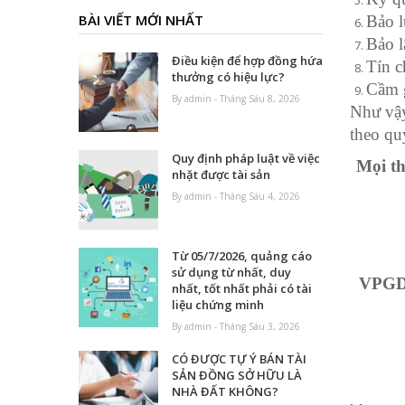
BÀI VIẾT MỚI NHẤT
Bảo l
Bảo l
Điều kiện để hợp đồng hứa
Tín c
thưởng có hiệu lực?
Cầm g
By admin - Tháng Sáu 8, 2026
Như vậy
theo qu
Quy định pháp luật về việc
Mọi th
nhặt được tài sản
By admin - Tháng Sáu 4, 2026
Từ 05/7/2026, quảng cáo
sử dụng từ nhất, duy
VPGD 
nhất, tốt nhất phải có tài
liệu chứng minh
By admin - Tháng Sáu 3, 2026
CÓ ĐƯỢC TỰ Ý BÁN TÀI
SẢN ĐỒNG SỞ HỮU LÀ
NHÀ ĐẤT KHÔNG?