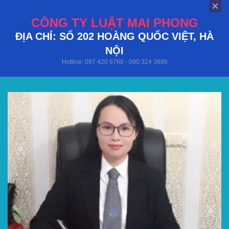
CÔNG TY LUẬT MAI PHONG
ĐỊA CHỈ: SỐ 202 HOÀNG QUỐC VIỆT, HÀ
NỘI
Hotline: 097 420 6766 - 090 324 3686