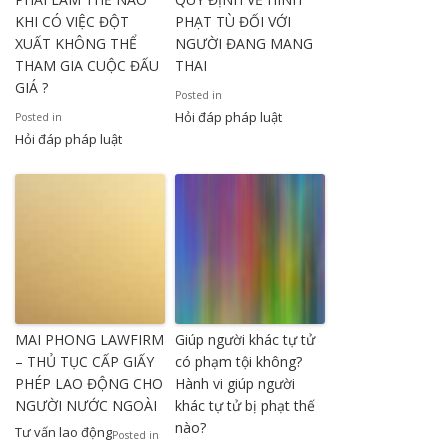
KHI CÓ VIỆC ĐỘT
PHẠT TÙ ĐỐI VỚI
XUẤT KHÔNG THỂ
NGƯỜI ĐANG MANG
THAM GIA CUỘC ĐẤU
THAI
GIÁ ?
Posted in
Hỏi đáp pháp luật
Posted in
Hỏi đáp pháp luật
MAI PHONG LAWFIRM
Giúp người khác tự tử
– THỦ TỤC CẤP GIẤY
có phạm tội không?
PHÉP LAO ĐỘNG CHO
Hành vi giúp người
NGƯỜI NƯỚC NGOÀI
khác tự tử bị phạt thế
nào?
Tư vấn lao động
Posted in