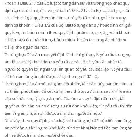
khoản 1 Điều 217 của Bộ luật tố tụng dân sự và trường hợp khác quy
định tại các điểm d, đ, e và g khoản 1 Điều 217 của Bộ luật tố tụng dân
sự, đình chỉ giải quyết vụ án dân sự có yếu tố nước ngoài theo quy
định tại khoản 1 Điều 472 của Bộ luật tố tụng dân sự hoặc đình chỉ giải
quyết vụ án hành chính theo quy định tại điểm b, c, e, d, g và h khoản
1 Điều 143 của Luật tố tụng hành chính thì tiền tạm ứng án phí được
trả lại cho người đã nộp.
Trường hợp Tòa án ra quyết định đình chỉ giải quyết yêu cầu trong vụ
án dân sự vì lý do bị đơn có yêu cầu phản tố rút yêu cầu phản tố,
người có quyền lợi, nghĩa vụ liên quan có yêu cầu độc lập rút yêu cầu
thì tiền tạm ứng án phí được trả lại cho người đã nộp.
Trường hợp Tòa án xét xử giám đốc thẩm, tái thẩm hủy bản án dân sự
sơ thẩm, phúc thẩm để xét xử lại theo thủ tục sơ thẩm, sau khi Tòa án
cấp sơ thẩm thụ lý lại vụ án, nếu Tòa án ra quyết định đình chỉ giải
quyết vụ án dân sự do đương sự rút đơn khởi kiện, rút yêu cầu thì tiền
tạm ứng án phí, án phí được trả lại cho người đã nộp.”
Như vậy, theo quy định pháp luật thì trường hợp đã nộp tiền tạm ứng
án phí dân sự khi người khởi kiện rút đơn khởi kiện thì tiền tạm ứng án
phí sẽ được trả lại cho người khởi kiện.