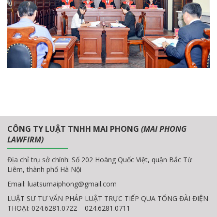
CÔNG TY LUẬT TNHH MAI PHONG
(MAI PHONG
LAWFIRM)
Địa chỉ trụ sở chính: Số 202 Hoàng Quốc Việt, quận Bắc Từ
Liêm, thành phố Hà Nội
Email:
luatsumaiphong@gmail.com
LUẬT SƯ TƯ VẤN PHÁP LUẬT TRỰC TIẾP QUA TỔNG ĐÀI ĐIỆN
THOẠI: 024.6281.0722 – 024.6281.0711