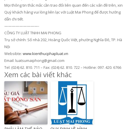
Mọi thông tin thắc mắc cần trao đổi liên quan đến các vấn đề trên, xin
Quý khách hàng vui lòng liên lạc với Luật Mai Phong để được hướng
dẫn chi tiết.
—————————-
CÔNG TY LUẬT TNHH MAI PHONG
Trụ sở chính: Số nhà 202, Hoàng Quốc Việt, phường Nghĩa Đô, TP. Hà
Nội
Websibte:
www.kienthucphapluat.vn
Email: luatsumaiphong@gmail.com
Tel: (024) 62. 810. 711 – Fax: (024) 62. 810. 722 – Hotline: 097. 420. 6766
Xem các bài viết khác
PHẢI LÀM THẾ NÀO
QUY ĐỊNH VỀ HÌNH