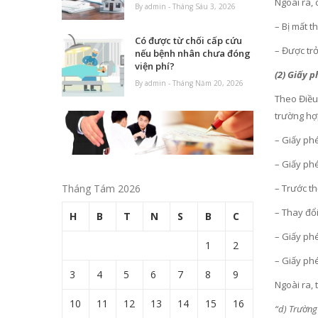
Ngoài ra, 
By admin - Tháng Sáu 3, 2026
– Bị mất 
Có được từ chối cấp cứu
– Được trở
nếu bệnh nhân chưa đóng
viện phí?
(2) Giấy p
By admin - Tháng Năm 20, 2026
Theo Điều 
trường hợ
– Giấy phé
– Giấy ph
Tháng Tám 2026
– Trước th
– Thay đổi
H
B
T
N
S
B
C
– Giấy ph
1
2
– Giấy ph
3
4
5
6
7
8
9
Ngoài ra, 
10
11
12
13
14
15
16
“d) Trường 