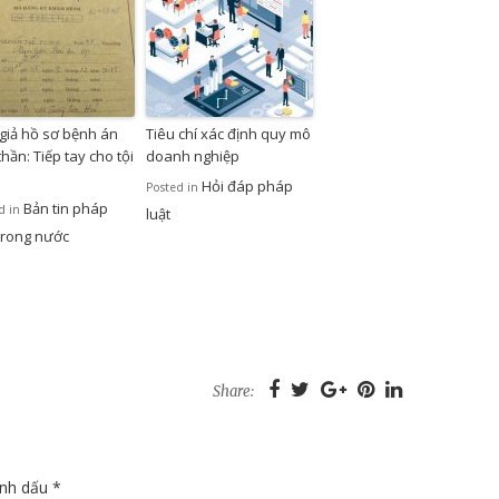
giả hồ sơ bệnh án
Tiêu chí xác định quy mô
hần: Tiếp tay cho tội
doanh nghiệp
Hỏi đáp pháp
Posted in
Bản tin pháp
d in
luật
 trong nước
Share:
ánh dấu
*