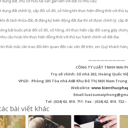
 dụng đất, chủ sở hữu tài sản gắn liền với đất có nhu cầu;
 dụng đất chỉnh lý, cấp đổi sổ đỏ, sổ hồng khi thực hiện đồng thời với thủ t
khi đi tách thửa đất, đi đăng ký biến động đất đai thì sẽ được chỉnh lý, cấp 
hông bắt buộc phải đổi sổ đỏ, sổ hồng, chỉ thực hiện cấp đổi sang giấy ch
 nhu cầu hoặc khi thực hiện đồng thời với thủ tục hành chính về đất đai.
tin thắc mắc cần trao đổi liên quan đến các vấn đề trên, xin Quý khách hàn
—————————-
CÔNG TY LUẬT TNHH MAI 
Trụ sở chính: Số nhà 202, Hoàng Quốc Việ
VPGD : Phòng 205 Tòa nhà A6B Khu Đô Thị Mới Nam Trung Y
Websibte:
www.kienthucphap
Email:luatsumaiphong@gma
Tel: (024) 62. 810. 711- Fax : (024) 62. 810. 722 
ác bài viết khác