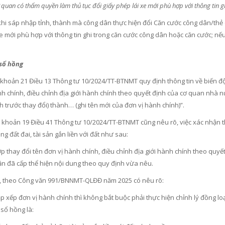
ơ quan có thẩm quyền làm thủ tục đổi giấy phép lái xe mới phù hợp với thông tin 
khi sáp nhập tỉnh, thành mà công dân thực hiện đổi Căn cước công dân/thẻ c
xe mới phù hợp với thông tin ghi trong căn cước công dân hoặc căn cước; nế
 sổ hồng
 khoản 21 Điều 13 Thông tư 10/2024/TT-BTNMT quy định thông tin về biến động
h chính, điều chỉnh địa giới hành chính theo quyết định của cơ quan nhà nư
 trước thay đổi) thành… (ghi tên mới của đơn vị hành chính)”.
, khoản 19 Điều 41 Thông tư 10/2024/TT-BTNMT cũng nêu rõ, việc xác nhận 
ng đất đai, tài sản gắn liền với đất như sau:
p thay đổi tên đơn vị hành chính, điều chỉnh địa giới hành chính theo quyế
n đã cấp thể hiện nội dung theo quy định vừa nêu.
, theo Công văn 991/BNNMT-QLĐĐ năm 2025 có nêu rõ:
p xếp đơn vị hành chính thì không bắt buộc phải thực hiện chỉnh lý đồng lo
 sổ hồng là: