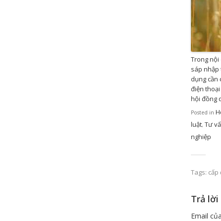
Trong nội
sáp nhập t
dụng cần c
điện thoại
hội đồng 
H
Posted in
luật
Tư v
,
nghiệp
Tags:
cấp 
Trả lời
Email của