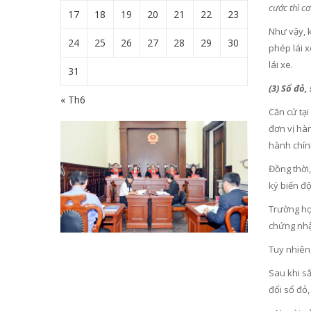
cước thì c
17
18
19
20
21
22
23
Như vậy, 
24
25
26
27
28
29
30
phép lái 
lái xe.
31
(3) Sổ đỏ,
« Th6
Căn cứ tại
đơn vị hàn
hành chính
Đồng thời
ký biến độ
Trường hợ
chứng nhậ
Tuy nhiên
Sau khi sắ
đổi sổ đỏ,