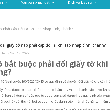
ấn
Văn bản pháp luật
Dịch vụ luật sư
 Phải Cấp Đổi Lại Khi Sáp Nhập Tỉnh, Thành?
ại giấy tờ nào phải cấp đổi lại khi sáp nhập tỉnh, thành?
- Tháng Năm 14, 2025
ó bắt buộc phải đổi giấy tờ kh
ng?
 10 Nghị quyết 190/2025/QH15 có quy định về chuyển đổi giấy tờ cho cá nhâ
giấy tờ đã được cơ quan, chức danh có thẩm quyền ban hành, cấp trước khi
hời hạn sử dụng thì tiếp tục được áp dụng, sử dụng theo quy định của pháp
 bãi bỏ, hủy bỏ, thu hồi bởi cơ quan, chức danh tiếp nhận chức năng, nhiệm
không được yêu cầu tổ chức, cá nhân làm thủ tục cấp đổi giấy tờ đã được c