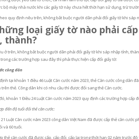
ức bộ máy nhà nước khi các giấy tờ này chưa hết thời hạn sử dụng, trừ trườ
heo quy định nêu trên, không bắt buộc người dân phải đổi giấy tờ khi sáp 
hững loại giấy tờ nào phải cấp
, thành?
u ở trên, không bắt buộc người dân phải đổi giấy tờ khi sáp nhập tỉnh, thà
trong các trường hợp sau đây thì phải thực hiện cấp đổi giấy tờ:
ước công dân
ịnh tại khoản 1 điều 46 Luật Căn cước năm 2023, thẻ Căn cước công dân đã 
n trên thẻ. Công dân khi có nhu cầu thì được đổi sang thẻ Căn cước.
đó, khoản 1 Điều 24 Luật Căn cước năm 2023 quy định các trường hợp cấp đổ
ợp đến độ tuổi đổi thẻ căn cước:
21 Luật Căn cước năm 2023 công dân Việt Nam đã được cấp thẻ căn cước phải 
ổi và 60 tuổi.
 thẻ căn cước đã được cấp, cấp đổi, cấp lại trong thời hạn 02 năm trước độ t