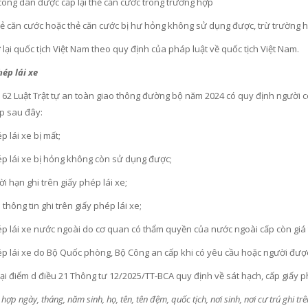
công dân được cấp lại thẻ căn cước trong trường hợp
thẻ căn cước hoặc thẻ căn cước bị hư hỏng không sử dụng được, trừ trường h
 lại quốc tịch Việt Nam theo quy định của pháp luật về quốc tịch Việt Nam.
hép lái xe
62 Luật Trật tự an toàn giao thông đường bộ năm 2024 có quy định người có g
p sau đây:
p lái xe bị mất;
ép lái xe bị hỏng không còn sử dụng được;
ời hạn ghi trên giấy phép lái xe;
 thông tin ghi trên giấy phép lái xe;
ép lái xe nước ngoài do cơ quan có thẩm quyền của nước ngoài cấp còn giá 
ép lái xe do Bộ Quốc phòng, Bộ Công an cấp khi có yêu cầu hoặc người đượ
tại điểm d điều 21 Thông tư 12/2025/TT-BCA quy định về sát hạch, cấp giấy ph
hợp ngày, tháng, năm sinh, họ, tên, tên đệm, quốc tịch, nơi sinh, nơi cư trú ghi tr