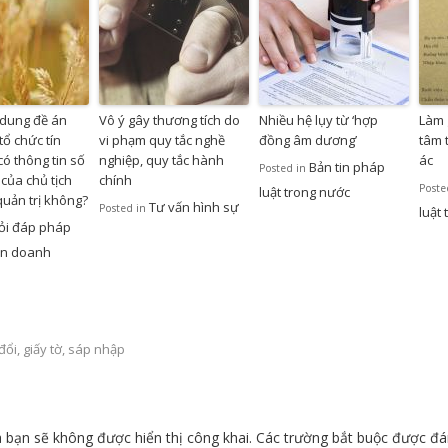
 dung đề án
Vô ý gây thương tích do
Nhiều hệ lụy từ ‘hợp
Làm 
ổ chức tín
vi phạm quy tắc nghề
đồng âm dương’
tâm t
ó thông tin số
nghiệp, quy tắc hành
ác
Bản tin pháp
Posted in
 của chủ tịch
chính
Poste
luật trong nước
quản trị không?
Tư vấn hình sự
Posted in
luật
ỏi đáp pháp
ấn doanh
đổi
,
giấy tờ
,
sáp nhập
 bạn sẽ không được hiển thị công khai.
Các trường bắt buộc được đ