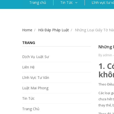
Trang chủ
Tin Tức
Lĩnh vực tư v
Home
Hỏi Đáp Pháp Luật
Những Loại Giấy Tờ Nào
TRANG
Những lo
By admin 
Dịch Vụ Luật Sư
1. C
Liên Hệ
khô
Lĩnh Vực Tư Vấn
Theo Điều
Luật Mai Phong
Các loại 
Tin Tức
chưa hết t
thay thế,
Trang Chủ
Theo đó, 