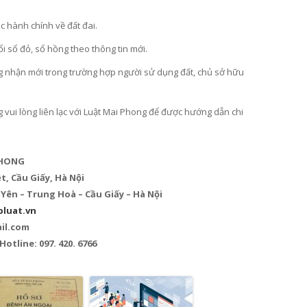
ục hành chính về đất đai.
đổi sổ đỏ, sổ hồng theo thông tin mới.
ứng nhận mới trong trường hợp người sử dụng đất, chủ sở hữu
g vui lòng liên lạc với Luật Mai Phong để được hướng dẫn chi
PHONG
t, Cầu Giấy, Hà Nội
ên – Trung Hoà – Cầu Giấy – Hà Nội
luat.vn
il.com
– Hotline: 097. 420. 6766