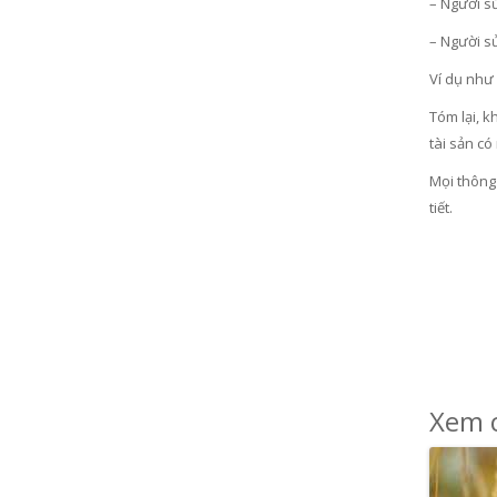
– Người sử
– Người sử
Ví dụ như 
Tóm lại, k
tài sản có
Mọi thông 
tiết.
Xem c