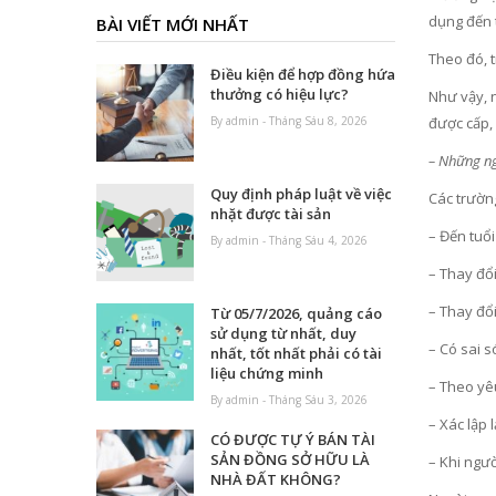
dụng đến t
BÀI VIẾT MỚI NHẤT
Theo đó, t
Điều kiện để hợp đồng hứa
thưởng có hiệu lực?
Như vậy, n
By admin - Tháng Sáu 8, 2026
được cấp, 
– Những ng
Quy định pháp luật về việc
Các trườn
nhặt được tài sản
– Đến tuổi
By admin - Tháng Sáu 4, 2026
– Thay đổi
– Thay đổi
Từ 05/7/2026, quảng cáo
sử dụng từ nhất, duy
– Có sai s
nhất, tốt nhất phải có tài
liệu chứng minh
– Theo yêu
By admin - Tháng Sáu 3, 2026
– Xác lập 
CÓ ĐƯỢC TỰ Ý BÁN TÀI
SẢN ĐỒNG SỞ HỮU LÀ
– Khi ngườ
NHÀ ĐẤT KHÔNG?