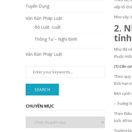
Tuyển Dụng
xếp tổ ch
Như vậy, t
Văn Bản Pháp Luật
2. N
Bộ Luật -Luật
tỉnh
Thông Tư – Nghị Định
Như đã nê
Văn Bản Pháp Luật
thuộc một 
(1) Căn c
Theo quy đ
thời hạn i
SEARCH
Bên cạnh 
– Trường h
CHUYÊN MỤC
Theo Điều 
Chuyên
tuổi, 40 tu
mục
Trường hợp