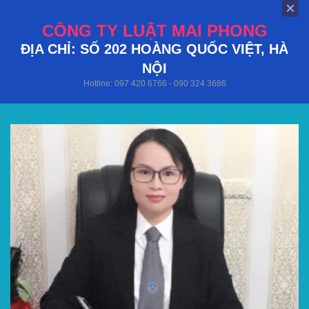
CÔNG TY LUẬT MAI PHONG
ĐỊA CHỈ: SỐ 202 HOÀNG QUỐC VIỆT, HÀ
NỘI
Hotline: 097 420 6766 - 090 324 3686