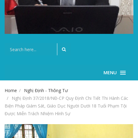
MENU
Home
Nghị Định - Thông Tư
Nghị Định 37/2018/NĐ-CP Quy Định Chi Tiết Thi Hành Các
Biện Pháp Giám Sát, Giáo Dục Người Dưới 18 Tuổi Phạm Tội
Được Miễn Trách Nhiệm Hình Sự