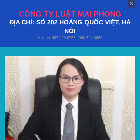
CÔNG TY LUẬT MAI PHONG
ĐỊA CHỈ: SỐ 202 HOÀNG QUỐC VIỆT, HÀ
NỘI
Hotline: 097 420 6766 - 090 324 3686