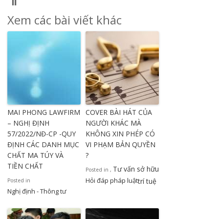
Xem các bài viết khác
MAI PHONG LAWFIRM
COVER BÀI HÁT CỦA
– NGHỊ ĐỊNH
NGƯỜI KHÁC MÀ
57/2022/NĐ-CP -QUY
KHÔNG XIN PHÉP CÓ
ĐỊNH CÁC DANH MỤC
VI PHẠM BẢN QUYỀN
CHẤT MA TÚY VÀ
?
TIỀN CHẤT
Tư vấn sở hữu
Posted in
,
Hỏi đáp pháp luật
trí tuệ
Posted in
Nghị định - Thông tư