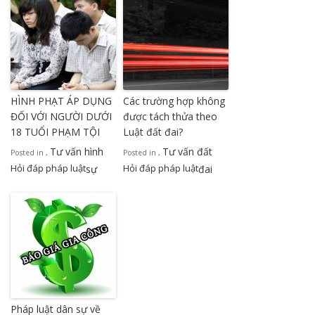
HÌNH PHẠT ÁP DỤNG
Các trường hợp không
ĐỐI VỚI NGƯỜI DƯỚI
được tách thửa theo
18 TUỔI PHẠM TỘI
Luật đất đai?
Tư vấn hình
Tư vấn đất
Posted in
,
Posted in
,
Hỏi đáp pháp luật
Hỏi đáp pháp luật
sự
đai
Pháp luật dân sự về