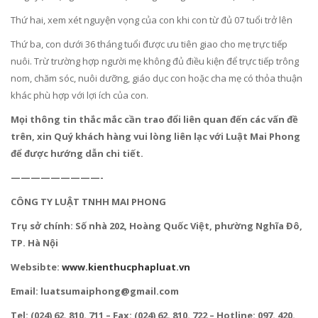
Thứ hai, xem xét nguyện vọng của con khi con từ đủ 07 tuổi trở lên
Thứ ba, con dưới 36 tháng tuổi được ưu tiên giao cho mẹ trực tiếp
nuôi. Trừ trường hợp người mẹ không đủ điều kiện để trực tiếp trông
nom, chăm sóc, nuôi dưỡng, giáo dục con hoặc cha mẹ có thỏa thuận
khác phù hợp với lợi ích của con.
Mọi thông tin thắc mắc cần trao đổi liên quan đến các vấn đề
trên, xin Quý khách hàng vui lòng liên lạc với Luật Mai Phong
để được hướng dẫn chi tiết.
—————————-
CÔNG TY LUẬT TNHH MAI PHONG
Trụ sở chính: Số nhà 202, Hoàng Quốc Việt, phường Nghĩa Đô,
TP. Hà Nội
Websibte:
www.kienthucphapluat.vn
Email: luatsumaiphong@gmail.com
Tel: (024) 62. 810. 711 – Fax: (024) 62. 810. 722 – Hotline: 097. 420.