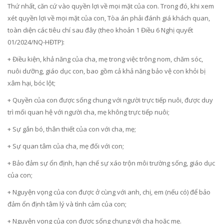
Thứ nhất, căn cứ vào quyền lợi về mọi mặt của con. Trong đó, khi xem
xét quyền lợi về mọi mặt của con, Tòa án phải đánh giá khách quan,
toàn diện các tiêu chí sau đây (theo khoản 1 Điều 6 Nghị quyết
01/2024/NQ-HĐTP):
+ Điều kiện, khả năng của cha, mẹ trong việc trông nom, chăm sóc,
nuôi dưỡng, giáo dục con, bao gồm cả khả năng bảo vệ con khỏi bị
xâm hại, bóc lột;
+ Quyền của con được sống chung với người trực tiếp nuôi, được duy
trì mối quan hệ với người cha, mẹ không trực tiếp nuôi;
+ Sự gắn bó, thân thiết của con với cha, mẹ;
+ Sự quan tâm của cha, mẹ đối với con;
+ Bảo đảm sự ổn định, hạn chế sự xáo trộn môi trường sống, giáo dục
của con;
+ Nguyện vọng của con được ở cùng với anh, chị, em (nếu có) để bảo
đảm ổn định tâm lý và tình cảm của con;
+ Nguyện vọng của con được sống chung với cha hoặc mẹ.