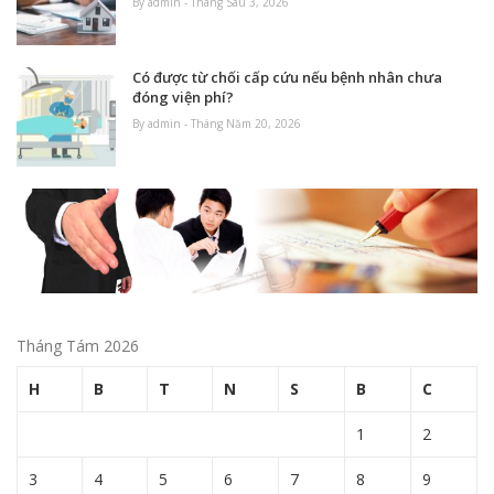
By admin - Tháng Sáu 3, 2026
Có được từ chối cấp cứu nếu bệnh nhân chưa
đóng viện phí?
By admin - Tháng Năm 20, 2026
Tháng Tám 2026
H
B
T
N
S
B
C
1
2
3
4
5
6
7
8
9