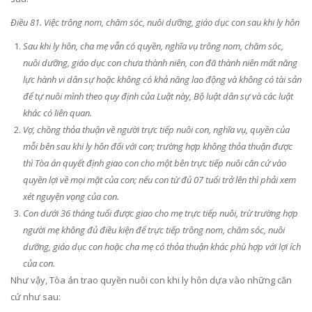
Điều 81. Việc trông nom, chăm sóc, nuôi dưỡng, giáo dục con sau khi ly hôn
Sau khi ly hôn, cha mẹ vẫn có quyền, nghĩa vụ trông nom, chăm sóc,
nuôi dưỡng, giáo dục con chưa thành niên, con đã thành niên mất năng
lực hành vi dân sự hoặc không có khả năng lao động và không có tài sản
để tự nuôi mình theo quy định của Luật này, Bộ luật dân sự và các luật
khác có liên quan.
Vợ, chồng thỏa thuận về người trực tiếp nuôi con, nghĩa vụ, quyền của
mỗi bên sau khi ly hôn đối với con; trường hợp không thỏa thuận được
thì Tòa án quyết định giao con cho một bên trực tiếp nuôi căn cứ vào
quyền lợi về mọi mặt của con; nếu con từ đủ 07 tuổi trở lên thì phải xem
xét nguyện vọng của con.
Con dưới 36 tháng tuổi được giao cho mẹ trực tiếp nuôi, trừ trường hợp
người mẹ không đủ điều kiện để trực tiếp trông nom, chăm sóc, nuôi
dưỡng, giáo dục con hoặc cha mẹ có thỏa thuận khác phù hợp với lợi ích
của con.
Như vậy, Tòa án trao quyền nuôi con khi ly hôn dựa vào những căn
cứ như sau: