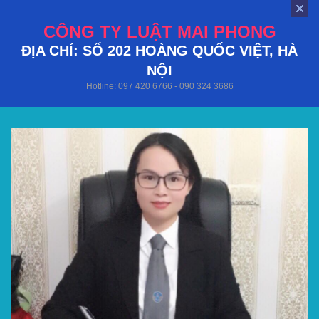
CÔNG TY LUẬT MAI PHONG
ĐỊA CHỈ: SỐ 202 HOÀNG QUỐC VIỆT, HÀ
NỘI
Hotline: 097 420 6766 - 090 324 3686