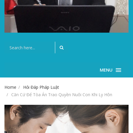
MENU
Home
Hỏi Đáp Pháp Luật
Căn Cứ Để Tòa Án Trao Quyền Nuôi Con Khi Ly Hôn