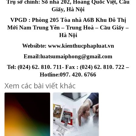
Trụ sở chính: Số nhà 202, Hoàng Quốc Việt, Cầu
Giấy, Hà Nội
VPGD : Phòng 205 Tòa nhà A6B Khu Đô Thị
Mới Nam Trung Yên – Trung Hoà – Cầu Giấy –
Hà Nội
Websibte: www.kienthucphapluat.vn
Email:luatsumaiphong@gmail.com
Tel: (024) 62. 810. 711- Fax : (024) 62. 810. 722 –
Hotline:097. 420. 6766
Xem các bài viết khác