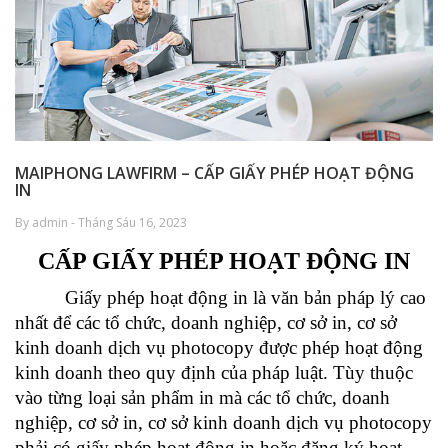
MAIPHONG LAWFIRM – CẤP GIẤY PHÉP HOẠT ĐỘNG
IN
By admin - Tháng Sáu 16, 2023
CẤP GIẤY PHÉP HOẠT ĐỘNG IN
Giấy phép hoạt động in là văn bản pháp lý cao
nhất để các tổ chức, doanh nghiệp, cơ sở in, cơ sở
kinh doanh dịch vụ photocopy được phép hoạt động
kinh doanh theo quy định của pháp luật. Tùy thuộc
vào từng loại sản phẩm in mà các tổ chức, doanh
nghiệp, cơ sở in, cơ sở kinh doanh dịch vụ photocopy
phải có giấy phép hoạt động in hoặc đăng ký hoạt