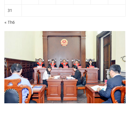
31
« Th6