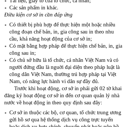
Tài liệu, giấy tờ của tổ chức, cá nhân;
Các sản phẩm in khác.
Điều kiện cơ sở in cần đáp ứng
Có thiết bị phù hợp để thực hiện một hoặc nhiều
công đoạn chế bản, in, gia công sau in theo nhu
cầu, khả năng hoạt động của cơ sở in;
Có mặt bằng hợp pháp để thực hiện chế bản, in, gia
công sau in;
Có chủ sở hữu là tổ chức, cá nhân Việt Nam và có
người đứng đầu là nguời đại diện theo pháp luật là
công dân Việt Nam, thường trú hợp pháp tại Việt
Nam, có năng lực hành vi dân sự đầy đủ.
Trước khi hoạt động, cơ sở in phải gửi 02 tờ khai
đăng ký hoạt động cơ sở in đến cơ quan quản lý nhà
nước về hoạt động in theo quy định sau đây:
Cơ sở in thuộc các bộ, cơ quan, tổ chức trung ương
gửi hồ sơ qua hệ thống dịch vụ công trực tuyến
hoặc dịch vụ bưu chính, chuyển phát hoặc nộp hồ