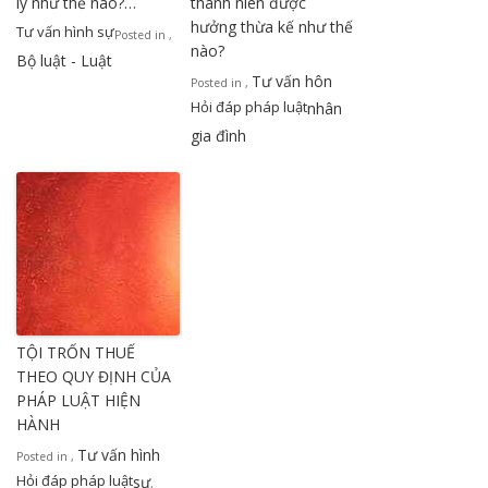
lý như thế nào?…
thành niên được
hưởng thừa kế như thế
Tư vấn hình sự
Posted in
,
nào?
Bộ luật - Luật
Tư vấn hôn
Posted in
,
Hỏi đáp pháp luật
nhân
gia đình
TỘI TRỐN THUẾ
THEO QUY ĐỊNH CỦA
PHÁP LUẬT HIỆN
HÀNH
Tư vấn hình
Posted in
,
Hỏi đáp pháp luật
sự
,