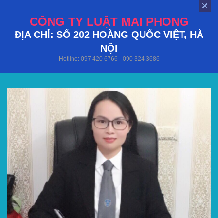
CÔNG TY LUẬT MAI PHONG
ĐỊA CHỈ: SỐ 202 HOÀNG QUỐC VIỆT, HÀ
NỘI
Hotline: 097 420 6766 - 090 324 3686