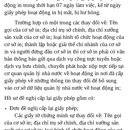
động in trong thời hạn 07 ngày làm việc, kể từ ngày
giấy phép hoạt động in bị mất, bị hư hỏng.
Trường hợp có một trong các thay đổi về: Tên
gọi của cơ sở in; địa chỉ trụ sở chính, địa chỉ xưởng
sản xuất của cơ sở in; loại hình tổ chức hoạt động của
cơ sở in; thành lập hoặc giải thể chi nhánh của cơ sở
in và người đứng đầu cơ sở in thì cơ sở in phải có văn
bản thông báo gửi qua dịch vụ công trực tuyến hoặc
dịch vụ bưu chính, chuyển phát hoặc nộp trực tiếp tại
cơ quan quản lý nhà nước về hoạt động in nơi đã cấp
giấy phép về những thông tin thay đổi để bổ sung
vào cơ sở dữ liệu quản lý nhà nước về hoạt động in;
Hồ sơ đề nghị cấp lại giấy phép gồm có:
Đơn đề nghị cấp lại giấy phép;
Các giấy tờ chứng minh sự thay đổi về: Tên gọi
của cơ sở in; địa chỉ trụ sở chính, địa chỉ xưởng sản
xuất của cơ sở in; loại hình tổ chức hoạt động của cơ