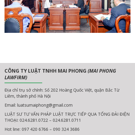
CÔNG TY LUẬT TNHH MAI PHONG
(MAI PHONG
LAWFIRM)
Địa chỉ trụ sở chính: Số 202 Hoàng Quốc Việt, quận Bắc Từ
Liêm, thành phố Hà Nội
Email:
luatsumaiphong@gmail.com
LUẬT SƯ TƯ VẤN PHÁP LUẬT TRỰC TIẾP QUA TỔNG ĐÀI ĐIỆN
THOẠI: 024.6281.0722 – 024.6281.0711
Hot line: 097 420 6766 – 090 324 3686