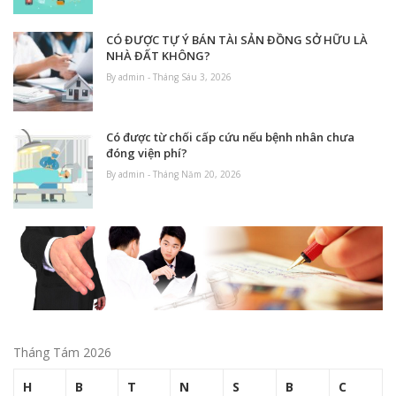
CÓ ĐƯỢC TỰ Ý BÁN TÀI SẢN ĐỒNG SỞ HỮU LÀ
NHÀ ĐẤT KHÔNG?
By admin - Tháng Sáu 3, 2026
Có được từ chối cấp cứu nếu bệnh nhân chưa
đóng viện phí?
By admin - Tháng Năm 20, 2026
Tháng Tám 2026
H
B
T
N
S
B
C