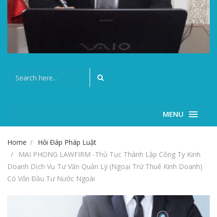
MENU
Home
Hỏi Đáp Pháp Luật
MAI PHONG LAWFIRM -Thủ Tục Thành Lập Công Ty Kinh
Doanh Dịch Vụ Tư Vấn Quản Lý (ngoại Trừ Thuế Kinh Doanh)
Có Vốn Đầu Tư Nước Ngoài