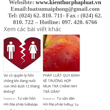
Websibte:
www.kienthucphapluat.vn
Email:luatsumaiphong@gmail.com
Tel: (024) 62. 810. 711- Fax : (024) 62.
810. 722 – Hotline: 097. 420. 6766
Xem các bài viết khác
Vợ có quyền ly hôn
PHÁP LUẬT QUY ĐỊNH
chồng khi đang nuôi
VỀ TRƯỜNG HỢP
con nhỏ dưới 12 tháng
MUA TRẢ CHẬM HAY
không?
TRẢ DẦN?
Tư vấn hôn
Tư vấn dân
Posted in
,
Posted in
,
Hỏi đáp pháp luật
Hỏi đáp pháp luật
nhân
sự
Tư
,