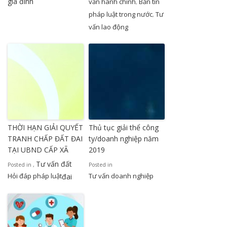
gia đình
vấn hành chính
Bản tin
,
pháp luật trong nước
Tư
,
vấn lao động
THỜI HẠN GIẢI QUYẾT
Thủ tục giải thể công
TRANH CHẤP ĐẤT ĐAI
ty/doanh nghiệp năm
TẠI UBND CẤP XÃ
2019
Tư vấn đất
Posted in
,
Posted in
Hỏi đáp pháp luật
Tư vấn doanh nghiệp
đai