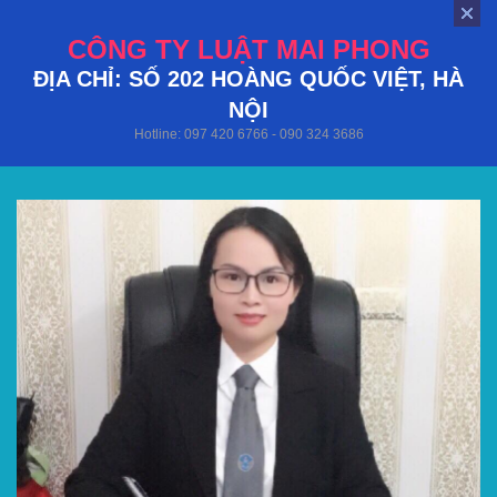
CÔNG TY LUẬT MAI PHONG
ĐỊA CHỈ: SỐ 202 HOÀNG QUỐC VIỆT, HÀ
NỘI
Hotline: 097 420 6766 - 090 324 3686