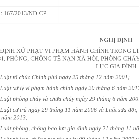
: 167/2013/NĐ-CP
NGHỊ ĐỊNH
ĐỊNH XỬ PHẠT VI PHẠM HÀNH CHÍNH TRONG LĨ
I; PHÒNG, CHỐNG TỆ NẠN XÃ HỘI; PHÒNG CHÁ
LỰC GIA ĐÌNH
Luật tổ chức Ch
í
nh phủ ngày 25 th
á
ng 12 năm 2001;
 Luật xử
lý
v
i
phạm hành ch
í
nh ngày 20 tháng
6
n
ă
m 201
Luật phòng cháy và chữa cháy ngày 29 th
á
ng 6 năm 200
Luật cư trú ngày 29 th
á
ng
11
năm 2006 và Luật sửa đổi,
6 năm 20
1
3;
 Luật phòng, ch
ố
ng bạo lực gia đình ngày 21 th
á
ng
11
nă