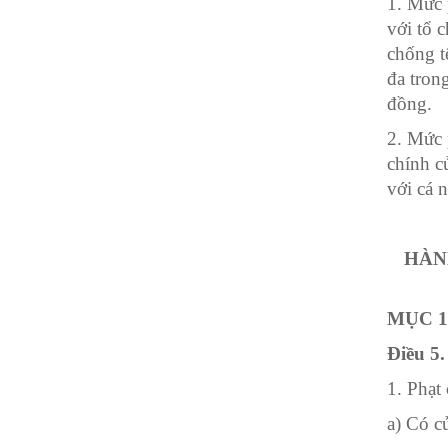
1.
Mức p
với tổ 
chống t
đa tron
đồng.
2.
Mức p
chính c
với cá 
HÀN
MỤC 1
Điều 5.
1. Phạt
a) Có c