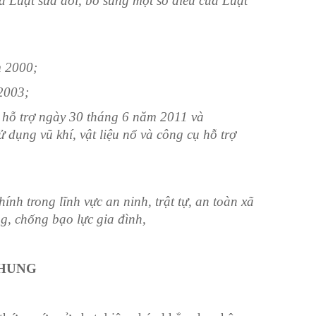
 Luật sửa đổi, bổ sung một số điều của Luật
 2000;
2003;
 hỗ trợ ngày 30 th
á
ng 6 năm 201
1
và
 dụng vũ khí, vật liệu n
ổ
và công cụ hỗ trợ
h trong lĩnh vực an ninh, trật tự, an toàn xã
g, ch
ố
ng bạo
l
ực gia đình
,
CHUNG