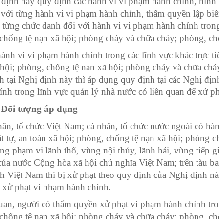
định này quy định các hành vi vi phạm hành chính, hình 
 với từng hành vi vi phạm hành chính, thẩm quyền lập biê
o từng chức danh đối với hành vi vi phạm
hành
chính trong
chống tệ nạn xã hội; phòng cháy và chữa cháy; phòng, ch
ành vi vi phạm hành chính trong các lĩnh vực khác trực tiế
 hội; phòng, chống tệ nạn xã hội; phòng cháy và chữa ch
h tại Nghị định này thì áp dụng quy định tại các Nghị đị
ính trong lĩnh vực quản lý nhà nước có liên quan để xử ph
. Đối tượng áp dụng
ân, tổ chức Việt Nam; cá nhân, tổ chức nước ngoài có hàn
rật tự, an toàn xã hội; phòng, chống tệ nạn xã hội; phòng 
ong phạm vi lãnh thổ, vùng nội thủy, lãnh hải, vùng tiếp g
 của nước Cộng h
òa
xã hội chủ nghĩa Việt Nam;
tr
ên tàu b
ch Việt Nam thì bị xử phạt theo quy định của Nghị định nà
 xử phạt vi phạm hành chính.
an, người có thẩm quyền xử phạt vi phạm hành chính trong 
chống tệ nạn xã hội; phòng cháy và chữa cháy; phòng, chố