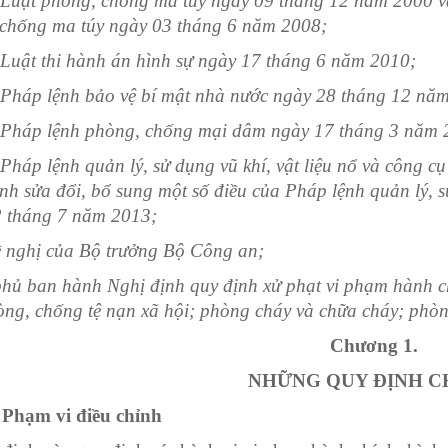
Luật phòng, chống ma t
ú
y ngày 09 tháng 12 năm 2000 và
ch
ố
ng ma túy ngày 03 tháng 6 năm 2008;
Luật th
i
hành án hình sự ngày 17 tháng 6 năm 2010;
 Pháp
l
ệnh bảo vệ b
í
mật nhà nước ngày 28 th
á
ng 12 năm
 Pháp
l
ệnh phòng, chống mại dâm ngày 17 tháng 3 năm 
 Pháp lệnh quản
lý
, sử dụng vũ kh
í
, vật
l
iệu nổ và công cụ
nh sửa đổi, bổ sung một s
ố
điều của Pháp lệnh quản lý, sử
 th
á
ng 7 năm 20
1
3;
 nghị của Bộ trưởng Bộ Công an
;
hủ ban hành Nghị định quy định xử phạt vi phạm hành chín
òng, chống tệ nạn xã hội; phòng ch
á
y và chữa ch
á
y; phòn
Chương
1.
NHỮNG QUY ĐỊNH 
 Phạm vi điều chỉnh