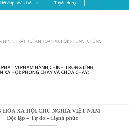
Hỏi đáp pháp luật
Tuyển dụng
N NINH, TRẬT TỰ, AN TOÀN XÃ HỘI; PHÒNG, CHỐNG
XỬ PHẠT VI PHẠM HÀNH CHÍNH TRONG LĨNH
N XÃ HỘI; PHÒNG CHÁY VÀ CHỮA CHÁY;
 HÒA XÃ HỘI CHỦ NGHĨA VIỆT NAM
Độc lập – Tự do – Hạnh phúc
—————-