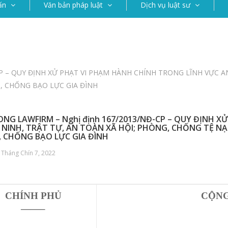
ấn
Văn bản pháp luật
Dịch vụ luật sư
CP – QUY ĐỊNH XỬ PHẠT VI PHẠM HÀNH CHÍNH TRONG LĨNH VỰC A
, CHỐNG BẠO LỰC GIA ĐÌNH
ONG LAWFIRM – Nghị định 167/2013/NĐ-CP – QUY ĐỊNH 
 NINH, TRẬT TỰ, AN TOÀN XÃ HỘI; PHÒNG, CHỐNG TỆ NẠ
 CHỐNG BẠO LỰC GIA ĐÌNH
 Tháng Chín 7, 2022
CHÍNH PHỦ
CỘNG
——–