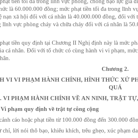
hạt tiền tối đa trong lĩnh vực phòng, chống bạo lực gia đ
chức là 60.000.000 đồng; mức phạt tiền tối đa trong lĩnh vự
ệ nạn xã hội đối với cá nhân là 40.000.000 đồng, đối với 
g lĩnh vực phòng cháy và chữa cháy đối với cá nhân là 50
hạt tiền quy định tại Chương II Nghị định này là mức ph
ủa cá nhân. Đối với t
ổ
chức có cùng hành vi vi phạm, mức p
nhân.
Chương
2.
H VI VI PHẠM HÀNH CHÍNH, HÌNH THỨC XỬ P
QUẢ
. VI PHẠM HÀNH CHÍNH VỀ AN NINH, TRẬT TỰ
 Vi phạm quy định về trật tự công cộng
 cảnh cáo hoặc phạt tiền từ 100.000 đồng đến 300.000 đồn
ử chỉ, lời nói thô bạo, khiêu khích, trêu ghẹo, xúc phạm 