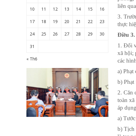
liên qua
10
11
12
13
14
15
16
3.
Trườn
17
18
19
20
21
22
23
thực hi
24
25
26
27
28
29
30
Điều 3
1.
Đối v
31
xã hội;
« Th6
các hìn
a)
Phạt 
b)
Phạt 
2.
Căn c
toàn xã
áp dụng
a)
Tước 
b)
Tịch