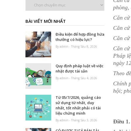
Căn cứ 
Chuyên
phòng, 
mục
Căn cứ 
BÀI VIẾT MỚI NHẤT
Căn cứ
Điều kiện để hợp đồng hứa
Căn cứ
thưởng có hiệu lực?
By admin - Tháng Sáu 8, 2026
Căn cứ
Pháp
l
ệ
ngày 12
Quy định pháp luật về việc
nhặt được tài sản
Theo đề
By admin - Tháng Sáu 4, 2026
Ch
í
nh p
hội; ph
Từ 05/7/2026, quảng cáo
sử dụng từ nhất, duy
nhất, tốt nhất phải có tài
liệu chứng minh
By admin - Tháng Sáu 3, 2026
Điều 1.
CÓ ĐƯỢC TỰ Ý BÁN TÀI