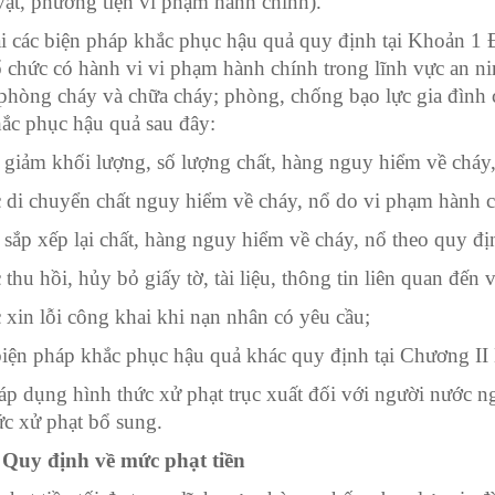
 vật, phương tiện vi phạm hành chính)
.
 các biện pháp khắc phục hậu quả quy định tại
Khoản 1 Đ
ổ chức có hành vi vi phạm hành chính trong lĩnh vực an nin
 phòng cháy và chữa cháy; phòng, chống bạo lực gia đình 
ắc phục hậu quả sau đây:
giảm khối lượng, số lượng chất, hàng nguy hiểm về cháy
 di chuyển chất nguy hiểm về cháy, nổ do vi phạm hành ch
sắp xếp lại chất, hàng nguy hiểm về cháy, nổ theo quy đị
thu hồi, hủy bỏ giấy tờ, tài liệu, thông tin liên quan đến
 xin lỗi công khai khi nạn nhân có yêu cầu;
iện pháp khắc phục hậu quả khác quy định tại Chương II
áp dụng hình thức xử phạt trục xuất đối với người nước ng
ức xử phạt bổ sung.
 Quy định về mức phạt tiền