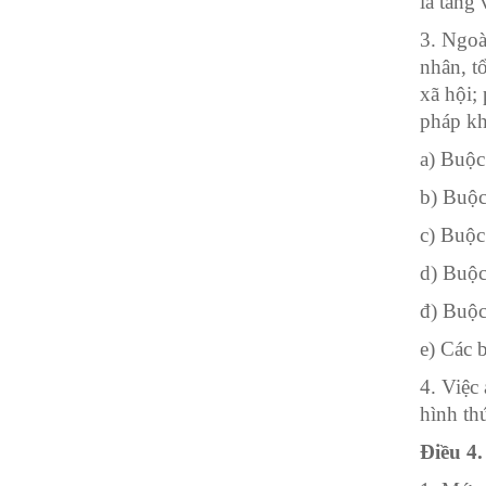
là tang
3.
Ngoài
nhân, t
xã hội;
pháp kh
a)
Buộc 
b)
Buộc
c)
Buộc 
d)
Buộc 
đ) Buộc
e)
Các b
4.
Việc 
hình th
Điều 4.