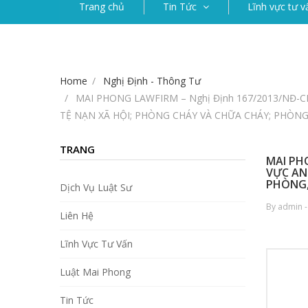
Trang chủ
Tin Tức
Lĩnh vực tư v
Home
Nghị Định - Thông Tư
MAI PHONG LAWFIRM – Nghị Định 167/2013/NĐ-
TỆ NẠN XÃ HỘI; PHÒNG CHÁY VÀ CHỮA CHÁY; PHÒNG
TRANG
MAI PH
VỰC AN
PHÒNG,
Dịch Vụ Luật Sư
By admin -
Liên Hệ
Lĩnh Vực Tư Vấn
Luật Mai Phong
Tin Tức