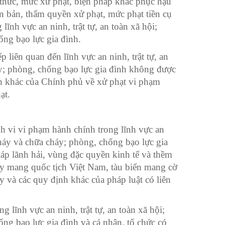
thức, mức xử phạt, biện pháp khắc phục hậu
n bản, thẩm quyền xử phạt, mức phạt tiền cụ
 lĩnh vực an ninh, trật tự, an toàn xã hội;
ống bạo lực gia đình
.
p liên quan đến lĩnh vực an ninh, trật tự, an
áy; phòng, chống bạo lực gia đình không được
nh khác của Chính phủ về xử phạt vi phạm
ạt.
h vi vi phạm hành chính trong lĩnh vực an
cháy và chữa cháy; phòng, chống bạo lực gia
iáp lãnh hải, vùng đặc quyền kinh tế và thềm
ay mang quốc tịch Việt Nam, tàu biển mang cờ
y và các quy định khác của pháp luật có liên
lĩnh vực an ninh, trật tự, an toàn xã hội;
ng bạo lực gia đình và cá nhân, tổ chức có