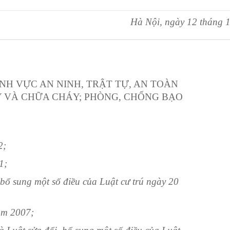
Hà Nội, ngày
12
tháng
1
NH VỰC AN NINH, TRẬT TỰ, AN TOÀN
Y VÀ CHỮA CHÁY; PHÒNG, CHỐNG BẠO
2;
1
;
 bổ sung một s
ố
điều của Luật cư trú ngày 20
m 2007;