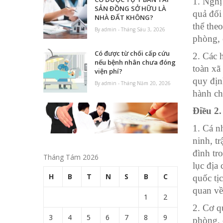
1.
Nghị 
SẢN ĐỒNG SỞ HỮU LÀ
quả đối
NHÀ ĐẤT KHÔNG?
thể the
By admin - Tháng Sáu 3, 2026
phòng, 
Có được từ chối cấp cứu
2. Các h
nếu bệnh nhân chưa đóng
toàn xã
viện phí?
quy địn
By admin - Tháng Năm 20, 2026
hành ch
Điều 2
1.
Cá nh
ninh, t
đình tr
Tháng Tám 2026
lục địa
H
B
T
N
S
B
C
quốc tị
quan về
1
2
2.
Cơ qu
3
4
5
6
7
8
9
phòng, 