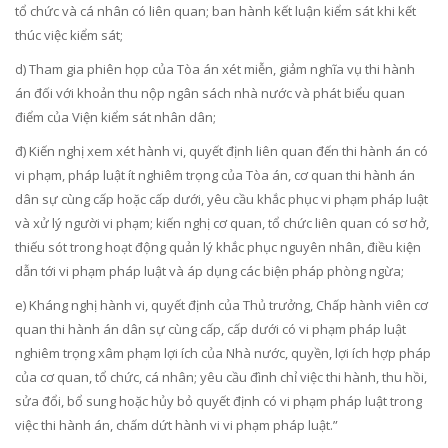
tổ chức và cá nhân có liên quan; ban hành kết luận kiểm sát khi kết
thúc việc kiểm sát;
d) Tham gia phiên họp của Tòa án xét miễn, giảm nghĩa vụ thi hành
án đối với khoản thu nộp ngân sách nhà nước và phát biểu quan
điểm của Viện kiểm sát nhân dân;
đ) Kiến nghị xem xét hành vi, quyết định liên quan đến thi hành án có
vi phạm, pháp luật ít nghiêm trọng của Tòa án, cơ quan thi hành án
dân sự cùng cấp hoặc cấp dưới, yêu cầu khắc phục vi phạm pháp luật
và xử lý người vi phạm; kiến nghị cơ quan, tổ chức liên quan có sơ hở,
thiếu sót trong hoạt động quản lý khắc phục nguyên nhân, điều kiện
dẫn tới vi phạm pháp luật và áp dụng các biện pháp phòng ngừa;
e) Kháng nghị hành vi, quyết định của Thủ trưởng, Chấp hành viên cơ
quan thi hành án dân sự cùng cấp, cấp dưới có vi phạm pháp luật
nghiêm trọng xâm phạm lợi ích của Nhà nước, quyền, lợi ích hợp pháp
của cơ quan, tổ chức, cá nhân; yêu cầu đình chỉ việc thi hành, thu hồi,
sửa đổi, bổ sung hoặc hủy bỏ quyết định có vi phạm pháp luật trong
việc thi hành án, chấm dứt hành vi vi phạm pháp luật.”