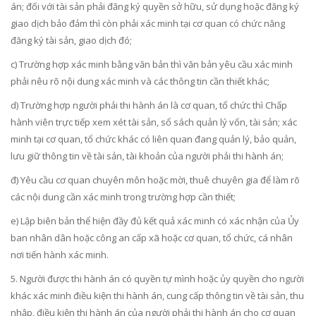
án; đối với tài sản phải đăng ký quyền sở hữu, sử dụng hoặc đăng ký
giao dịch bảo đảm thì còn phải xác minh tại cơ quan có chức năng
đăng ký tài sản, giao dịch đó;
c) Trường hợp xác minh bằng văn bản thì văn bản yêu cầu xác minh
phải nêu rõ nội dung xác minh và các thông tin cần thiết khác;
d) Trường hợp người phải thi hành án là cơ quan, tổ chức thì Chấp
hành viên trực tiếp xem xét tài sản, sổ sách quản lý vốn, tài sản; xác
minh tại cơ quan, tổ chức khác có liên quan đang quản lý, bảo quản,
lưu giữ thông tin về tài sản, tài khoản của người phải thi hành án;
đ) Yêu cầu cơ quan chuyên môn hoặc mời, thuê chuyên gia để làm rõ
các nội dung cần xác minh trong trường hợp cần thiết;
e) Lập biên bản thể hiện đầy đủ kết quả xác minh có xác nhận của Ủy
ban nhân dân hoặc công an cấp xã hoặc cơ quan, tổ chức, cá nhân
nơi tiến hành xác minh.
5. Người được thi hành án có quyền tự mình hoặc ủy quyền cho người
khác xác minh điều kiện thi hành án, cung cấp thông tin về tài sản, thu
nhập, điều kiện thi hành án của người phải thi hành án cho cơ quan