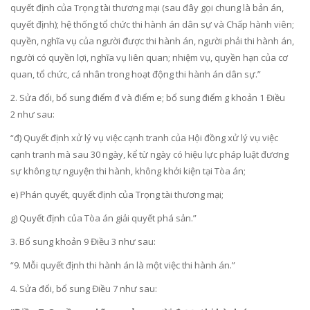
quyết định của Trọng tài thương mại (sau đây gọi chung là bản án,
quyết định); hệ thống tổ chức thi hành án dân sự và Chấp hành viên;
quyền, nghĩa vụ của người được thi hành án, người phải thi hành án,
người có quyền lợi, nghĩa vụ liên quan; nhiệm vụ, quyền hạn của cơ
quan, tổ chức, cá nhân trong hoạt động thi hành án dân sự.”
2. Sửa đổi, bổ sung điểm đ và điểm e; bổ sung điểm g khoản 1
Điều
2
như sau:
“đ) Quyết định xử lý vụ việc cạnh tranh của Hội đồng xử lý vụ việc
cạnh tranh mà sau 30 ngày, kể từ ngày có hiệu lực pháp luật đương
sự không tự nguyện thi hành, không khởi kiện tại Tòa án;
e) Phán quyết, quyết định của Trọng tài thương mại;
g) Quyết định của Tòa án giải quyết phá sản.”
3. Bổ sung khoản 9
Điều 3
như sau:
“9. Mỗi quyết định thi hành án là một việc thi hành án.”
4. Sửa đổi, bổ sung
Điều 7
như sau: