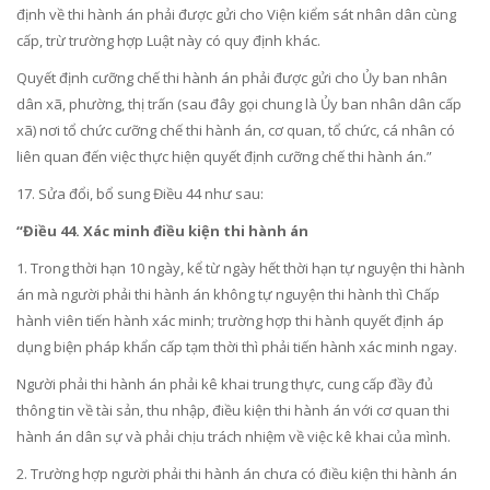
định về thi hành án phải được gửi cho Viện kiểm sát nhân dân cùng
cấp, trừ trường hợp Luật này có quy định khác.
Quyết định cưỡng chế thi hành án phải được gửi cho Ủy ban nhân
dân xã, phường, thị trấn (sau đây gọi chung là Ủy ban nhân dân cấp
xã) nơi tổ chức cưỡng chế thi hành án, cơ quan, tổ chức, cá nhân có
liên quan đến việc thực hiện quyết định cưỡng chế thi hành án.”
17. Sửa đổi, bổ sung
Điều 44
như sau:
“Điều 44. Xác minh điều kiện thi hành án
1. Trong thời hạn 10 ngày, kể từ ngày hết thời hạn tự nguyện thi hành
án mà người phải thi hành án không tự nguyện thi hành thì Chấp
hành viên tiến hành xác minh; trường hợp thi hành quyết định áp
dụng biện pháp khẩn cấp tạm thời thì phải tiến hành xác minh ngay.
Người phải thi hành án phải kê khai trung thực, cung cấp đầy đủ
thông tin về tài sản, thu nhập, điều kiện thi hành án với cơ quan thi
hành án dân sự và phải chịu trách nhiệm về việc kê khai của mình.
2. Trường hợp người phải thi hành án chưa có điều kiện thi hành án