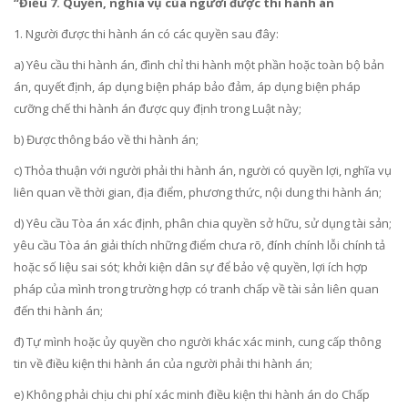
“Điều 7. Quyền, nghĩa vụ của người được thi hành án
1. Người được thi hành án có các quyền sau đây:
a) Yêu cầu thi hành án, đình chỉ thi hành một phần hoặc toàn bộ bản
án, quyết định, áp dụng biện pháp bảo đảm, áp dụng biện pháp
cưỡng chế thi hành án được quy định trong Luật này;
b)
Được thông báo về thi hành án;
c) Thỏa thuận với người phải thi hành án, người có quyền lợi, nghĩa vụ
liên quan về thời gian, địa điểm, phương thức, nội dung thi hành án;
d) Yêu cầu Tòa án xác định, phân chia quyền sở hữu, sử dụng tài sản;
yêu cầu Tòa án giải thích những điểm chưa rõ, đính chính lỗi chính tả
hoặc số liệu sai sót; khởi kiện dân sự để bảo vệ quyền, lợi ích hợp
pháp của mình trong trường hợp có tranh chấp về tài sản liên quan
đến thi hành án;
đ) Tự mình hoặc ủy quyền cho người khác xác minh, cung cấp thông
tin về điều kiện thi hành án của người phải thi hành án;
e) Không phải chịu chi phí xác minh điều kiện thi hành án do Chấp