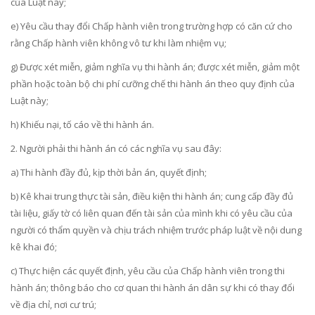
của Luật này;
e)
Yêu cầu thay đổi Chấp hành viên trong trường hợp có căn cứ cho
rằng Chấp hành viên không vô tư khi làm nhiệm vụ;
g) Được xét miễn, giảm nghĩa vụ thi hành án; được xét miễn, giảm một
phần hoặc toàn bộ chi phí cưỡng chế thi hành án theo quy định của
Luật này;
h) Khiếu nại, tố cáo về thi hành án.
2. Người phải thi hành án có các nghĩa vụ sau đây:
a) Thi hành đầy đủ, kịp thời bản án, quyết định;
b) Kê khai trung thực tài sản, điều kiện thi hành án; cung cấp đầy đủ
tài liệu, giấy tờ có liên quan đến tài sản của mình khi có yêu cầu của
người có thẩm quyền và chịu trách nhiệm trước pháp luật về nội dung
kê khai đó;
c) Thực hiện các quyết định, yêu cầu của Chấp hành viên trong thi
hành án; thông báo cho cơ quan thi hành án dân sự khi có thay đổi
về địa chỉ, nơi cư trú;