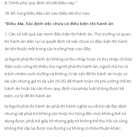
8. Chính phủ quy định chi tiết Điều này.”
18. Bổ sung Điều 44a vào sau
Điều 44
như sau:
“Điều 44a. Xác định việc chưa có điều kiện thi hành án
1. Căn cứ kết quả xác minh điều kiện thi hành án, Thủ trưởng cơ quan
thi hành án dân sự ra quyết định về việc chưa có điều kiện thi hành
án khi thuộc một trong các trường hợp sau đây:
a) Người phải thi hành án không có thu nhập hoặc có thu nhập chỉ bảo
đảm cuộc sống tối thiểu cho người phải thi hành án, người mà họ có
trách nhiệm nuôi dưỡng và không có tài sản để thi hành án hoặc có
tài sản nhưng giá trị tài sản chỉ đủ để thanh toán chi phí cưỡng chế thi
hành án hoặc tài sản theo quy định của pháp luật không được kê
biên, xử lý để thi hành án;
b) Người phải thi hành án phải thi hành nghĩa vụ về trả vật đặc định
nhưng vật phải trả không còn hoặc hư hỏng đến mức không thể sử
dụng được; phải trả giấy tờ nhưng giấy tờ không thể thu hồi và cũng
không thể cấp lại được mà đương sự không có thỏa thuận khác;