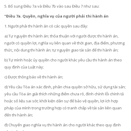
5. Bổ sung Điều 7a và Điều 7b vào sau
Điều 7
như sau:
“Điều 7a. Quyền, nghĩa vụ của người phải thi hành án
1. Người phải thi hành án có các quyền sau đây:
a) Tự nguyện thi hành án; thỏa thuận với người được thi hành án,
người có quyền lợi, nghĩa vụ liên quan về thời gian, địa điểm, phương
thức, nội dung thi hành án; tự nguyện giao tài sản để thi hành án;
b) Tự mình hoặc ủy quyền cho người khác yêu cầu thi hành án theo
quy định của Luật này;
c)
Được thông báo về thi hành án;
d) Yêu cầu Tòa án xác định, phân chia quyền sở hữu, sử dụng tài sản;
yêu cầu Tòa án giải thích những điểm chưa rõ, đính chính lỗi chính tả
hoặc số liệu sai sót; khởi kiện dân sự để bảo vệ quyền, lợi ích hợp
pháp của mình trong trường hợp có tranh chấp về tài sản liên quan
đến thi hành án;
đ) Chuyển giao nghĩa vụ thi hành án cho người khác theo quy định