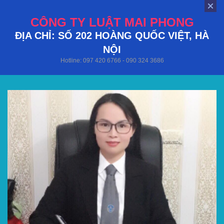
CÔNG TY LUẬT MAI PHONG
ĐỊA CHỈ: SỐ 202 HOÀNG QUỐC VIỆT, HÀ
NỘI
Hotline: 097 420 6766 - 090 324 3686