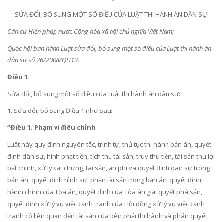
SỬA ĐỔI, BỔ SUNG MỘT SỐ ĐIỀU CỦA LUẬT THI HÀNH ÁN DÂN SỰ
Căn cứ Hiến pháp nước Cộng hòa xã hội chủ nghĩa Việt Nam;
Quốc hội ban hành Luật sửa đổi, bổ sung một số điều của Luật thi hành án
dân sự số 26/2008/QH12.
Điều 1.
Sửa đổi, bổ sung một số điều của Luật thi hành án dân sự:
1. Sửa đổi, bổ sung
Điều 1
như sau:
“Điều 1. Phạm vi điều chỉnh
Luật này quy định nguyên tắc, trình tự, thủ tục thi hành bản án, quyết
định dân sự, hình phạt tiền, tịch thu tài sản, truy thu tiền, tài sản thu lợi
bất chính, xử lý vật chứng, tài sản, án phí và quyết định dân sự trong
bản án, quyết định hình sự, phần tài sản trong bản án, quyết định
hành chính của Tòa án, quyết định của Tòa án giải quyết phá sản,
quyết định xử lý vụ việc cạnh tranh của Hội đồng xử lý vụ việc cạnh
tranh có liên quan đến tài sản của bên phải thi hành và phán quyết,