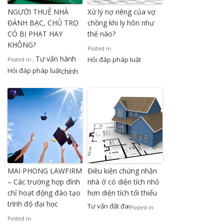
NGƯỜI THUÊ NHÀ
Xử lý nợ riêng của vợ
ĐÁNH BẠC, CHỦ TRỌ
chồng khi ly hôn như
CÓ BỊ PHẠT HAY
thế nào?
KHÔNG?
Posted in
Tư vấn hành
Hỏi đáp pháp luật
Posted in
,
Hỏi đáp pháp luật
chính
MAI PHONG LAWFIRM
Điều kiện chứng nhận
– Các trường hợp đình
nhà ở có diện tích nhỏ
chỉ hoạt động đào tạo
hơn diện tích tối thiểu
trình độ đại học
Tư vấn đất đai
Posted in
Posted in