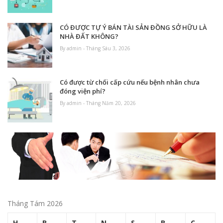
CÓ ĐƯỢC TỰ Ý BÁN TÀI SẢN ĐỒNG SỞ HỮU LÀ
NHÀ ĐẤT KHÔNG?
By admin - Tháng Sáu 3, 2026
Có được từ chối cấp cứu nếu bệnh nhân chưa
đóng viện phí?
By admin - Tháng Năm 20, 2026
Tháng Tám 2026
H
B
T
N
S
B
C