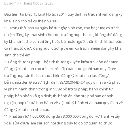
By admin - Tháng Một 27, 2026
Đầu tiên, tại Điều 15 Luật Hộ tịch 2014 quy định về trách nhiệm đăng ký
khai sinh cho trẻ cụ thể như sau:
“1. Trong thời hạn 60 ngày kể từ ngày sinh con, cha hoặc mẹ có trách
nhiệm đăng ký khai sinh cho con; trường hợp cha, mẹ không thể đăng
ký khai sinh cho con thì ông hoặc bà hoặc người thân thích khác hoặc
cá nhân, tổ chức đang nuôi dưỡng trẻ em có trách nhiệm đăng ký khai
sinh cho trẻ em.
2. Công chức tư pháp – hộ tịch thường xuyên kiểm tra, đôn đốc việc
đăng ký khai sinh cho trẻ em trên địa bàn trong thời hạn quy định;
trường hợp cần thiết thì thực hiện đăng ký khai sinh lưu động.”
Dẫn chiếu đến Điều 37 Nghị định 82/2020/NĐ-CP quy định về xử phạt
vi phạm hành chính trong lĩnh vực bổ trợ tư pháp; hành chính tư
pháp; hôn nhân và gia đình; thi hành án dân sự; phá sản doanh
nghiệp, hợp tác xã ban hành về việc xử lý hành vi vi phạm quy định về
đăng ký khai sinh như sau:
“1. Phạt tiền từ 1.000.000 đồng đến 3.000.000 đồng đối với hành vi tẩy
xoá, sửa chữa làm sai lệch nội dung giấy tờ do cơ quan, tổ chức,