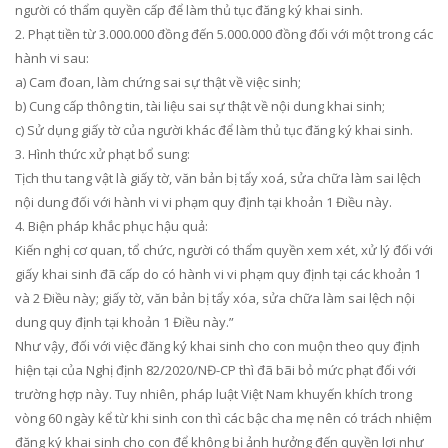
người có thẩm quyền cấp để làm thủ tục đăng ký khai sinh.
2. Phạt tiền từ 3.000.000 đồng đến 5.000.000 đồng đối với một trong các
hành vi sau:
a) Cam đoan, làm chứng sai sự thật về việc sinh;
b) Cung cấp thông tin, tài liệu sai sự thật về nội dung khai sinh;
c) Sử dụng giấy tờ của người khác để làm thủ tục đăng ký khai sinh.
3. Hình thức xử phạt bổ sung:
Tịch thu tang vật là giấy tờ, văn bản bị tẩy xoá, sửa chữa làm sai lệch
nội dung đối với hành vi vi phạm quy định tại khoản 1 Điều này.
4. Biện pháp khắc phục hậu quả:
Kiến nghị cơ quan, tổ chức, người có thẩm quyền xem xét, xử lý đối với
giấy khai sinh đã cấp do có hành vi vi phạm quy định tại các khoản 1
và 2 Điều này; giấy tờ, văn bản bị tẩy xóa, sửa chữa làm sai lệch nội
dung quy định tại khoản 1 Điều này.”
Như vậy, đối với việc đăng ký khai sinh cho con muộn theo quy định
hiện tại của Nghị định 82/2020/NĐ-CP thì đã bãi bỏ mức phạt đối với
trường hợp này. Tuy nhiên, pháp luật Việt Nam khuyến khích trong
vòng 60 ngày kể từ khi sinh con thì các bậc cha mẹ nên có trách nhiệm
đăng ký khai sinh cho con để không bị ảnh hưởng đến quyền lợi như