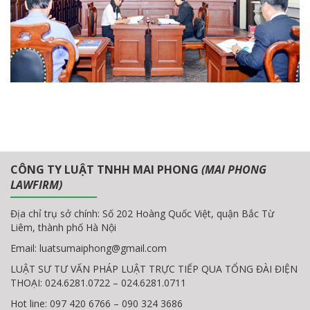
CÔNG TY LUẬT TNHH MAI PHONG
(MAI PHONG
LAWFIRM)
Địa chỉ trụ sở chính: Số 202 Hoàng Quốc Việt, quận Bắc Từ
Liêm, thành phố Hà Nội
Email:
luatsumaiphong@gmail.com
LUẬT SƯ TƯ VẤN PHÁP LUẬT TRỰC TIẾP QUA TỔNG ĐÀI ĐIỆN
THOẠI: 024.6281.0722 – 024.6281.0711
Hot line: 097 420 6766 – 090 324 3686