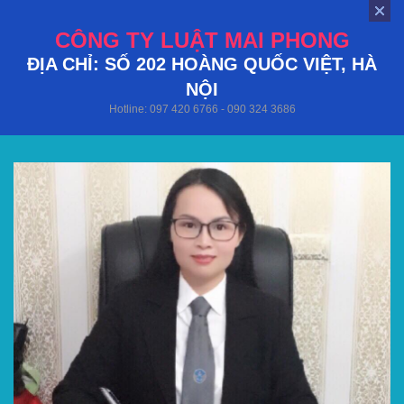
CÔNG TY LUẬT MAI PHONG
ĐỊA CHỈ: SỐ 202 HOÀNG QUỐC VIỆT, HÀ
NỘI
Hotline: 097 420 6766 - 090 324 3686