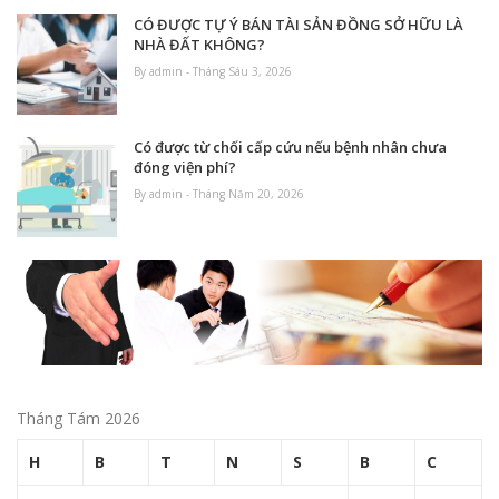
CÓ ĐƯỢC TỰ Ý BÁN TÀI SẢN ĐỒNG SỞ HỮU LÀ
NHÀ ĐẤT KHÔNG?
By admin - Tháng Sáu 3, 2026
Có được từ chối cấp cứu nếu bệnh nhân chưa
đóng viện phí?
By admin - Tháng Năm 20, 2026
Tháng Tám 2026
H
B
T
N
S
B
C