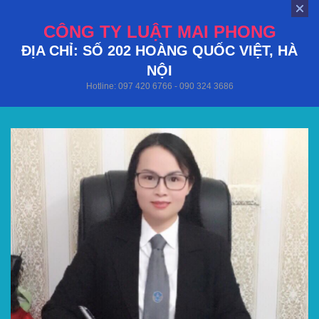
CÔNG TY LUẬT MAI PHONG
ĐỊA CHỈ: SỐ 202 HOÀNG QUỐC VIỆT, HÀ
NỘI
Hotline: 097 420 6766 - 090 324 3686