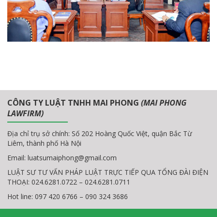
CÔNG TY LUẬT TNHH MAI PHONG
(MAI PHONG
LAWFIRM)
Địa chỉ trụ sở chính: Số 202 Hoàng Quốc Việt, quận Bắc Từ
Liêm, thành phố Hà Nội
Email:
luatsumaiphong@gmail.com
LUẬT SƯ TƯ VẤN PHÁP LUẬT TRỰC TIẾP QUA TỔNG ĐÀI ĐIỆN
THOẠI: 024.6281.0722 – 024.6281.0711
Hot line: 097 420 6766 – 090 324 3686