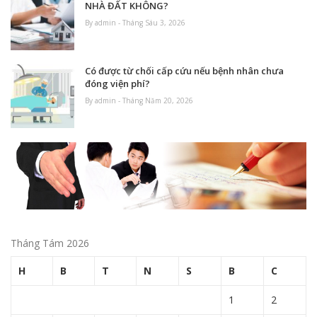
NHÀ ĐẤT KHÔNG?
By admin - Tháng Sáu 3, 2026
Có được từ chối cấp cứu nếu bệnh nhân chưa
đóng viện phí?
By admin - Tháng Năm 20, 2026
Tháng Tám 2026
H
B
T
N
S
B
C
1
2