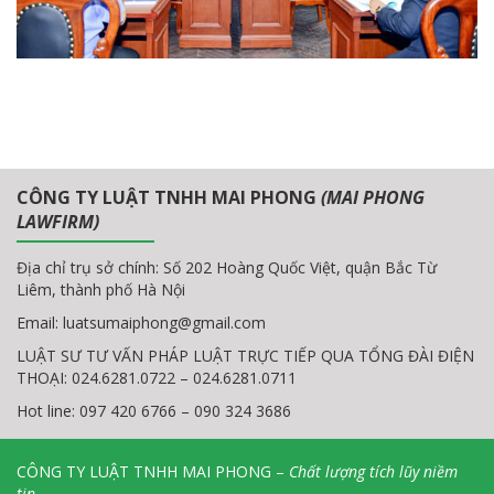
CÔNG TY LUẬT TNHH MAI PHONG
(MAI PHONG
LAWFIRM)
Địa chỉ trụ sở chính: Số 202 Hoàng Quốc Việt, quận Bắc Từ
Liêm, thành phố Hà Nội
Email:
luatsumaiphong@gmail.com
LUẬT SƯ TƯ VẤN PHÁP LUẬT TRỰC TIẾP QUA TỔNG ĐÀI ĐIỆN
THOẠI: 024.6281.0722 – 024.6281.0711
Hot line: 097 420 6766 – 090 324 3686
CÔNG TY LUẬT TNHH MAI PHONG –
Chất lượng tích lũy niềm
tin