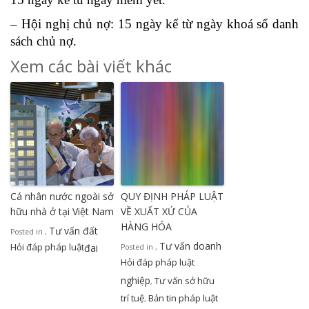
– Hội nghị chủ nợ: 15 ngày kể từ ngày khoá sổ danh
sách chủ nợ.
Xem các bài viết khác
Cá nhân nước ngoài sở
QUY ĐỊNH PHÁP LUẬT
hữu nhà ở tại Việt Nam
VỀ XUẤT XỨ CỦA
HÀNG HÓA
Tư vấn đất
Posted in
,
Tư vấn doanh
Hỏi đáp pháp luật
đai
Posted in
,
Hỏi đáp pháp luật
nghiệp
Tư vấn sở hữu
,
trí tuệ
Bản tin pháp luật
,