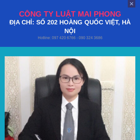
CÔNG TY LUẬT MAI PHONG
ĐỊA CHỈ: SỐ 202 HOÀNG QUỐC VIỆT, HÀ
NỘI
Hotline: 097 420 6766 - 090 324 3686