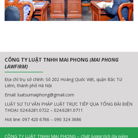
CÔNG TY LUẬT TNHH MAI PHONG
(MAI PHONG
LAWFIRM)
Địa chỉ trụ sở chính: Số 202 Hoàng Quốc Việt, quận Bắc Từ
Liêm, thành phố Hà Nội
Email:
luatsumaiphong@gmail.com
LUẬT SƯ TƯ VẤN PHÁP LUẬT TRỰC TIẾP QUA TỔNG ĐÀI ĐIỆN
THOẠI: 024.6281.0722 – 024.6281.0711
Hot line: 097 420 6766 – 090 324 3686
CÔNG TY LUẬT TNHH MAI PHONG –
Chất lượng tích lũy niềm