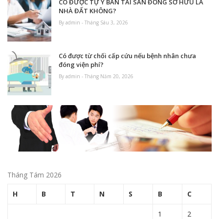
CÓ ĐƯỢC TỰ Ý BÁN TÀI SẢN ĐỒNG SỞ HỮU LÀ
NHÀ ĐẤT KHÔNG?
By admin - Tháng Sáu 3, 2026
Có được từ chối cấp cứu nếu bệnh nhân chưa
đóng viện phí?
By admin - Tháng Năm 20, 2026
Tháng Tám 2026
H
B
T
N
S
B
C
1
2