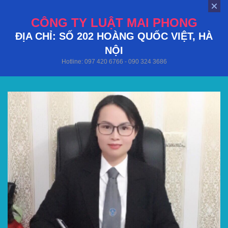
CÔNG TY LUẬT MAI PHONG
ĐỊA CHỈ: SỐ 202 HOÀNG QUỐC VIỆT, HÀ
NỘI
Hotline: 097 420 6766 - 090 324 3686