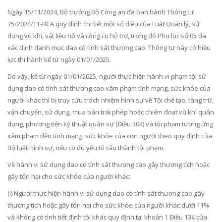
Ngày 15/11/2024, Bộ trưởng Bộ Công an đã ban hành Thông tư
75/2024/TT-BCA quy định chi tiết một số điều của Luật Quản lý, sử
dụng vũ khí, vật liệu nổ và công cụ hỗ trợ, trong đó Phụ lục số 05 đã
xác định danh mục dao có tính sát thương cao. Thông tư này có hiệu
lực thi hành kể từ ngày 01/01/2025.
Do vậy, kể từ ngày 01/01/2025, người thực hiện hành vi phạm tội sử
dụng dao có tính sát thương cao xâm phạm tính mạng, sức khỏe của
người khác thì bị truy cứu trách nhiệm hình sự về Tội chế tạo, tàng trữ,
vận chuyển, sử dụng, mua bán trái phép hoặc chiếm đoạt vũ khí quân
dụng, phương tiện kỹ thuật quân sự (Điều 304) và tội phạm tương ứng
xâm phạm đến tính mạng, sức khỏe của con người theo quy định của
Bộ luật Hình sự, nếu có đủ yếu tố cấu thành tội phạm.
Về hành vi sử dụng dao có tính sát thương cao gây thương tích hoặc
gây tổn hại cho sức khỏe của người khác:
(i) Người thực hiện hành vi sử dụng dao có tính sát thương cao gây
thương tích hoặc gây tổn hại cho sức khỏe của người khác dưới 11%
và không có tình tiết định tội khác quy định tại khoản 1 Điều 134 của