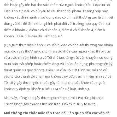
tích hoặc gây tổn hại cho sức khỏe của người khác (Điều 134) của Bộ
luật Hình sự, nếu có đủ yếu tố cấu thành tội phạm. Trường hợp này,
không xác định hành vi sử dụng dao có tính sát thương cao là tỉnh tiết
dùng vũ khí để định khung hình phạt đối với trường hợp quy định tại
điểm đ khoản 2, điểm c và d khoản 3, điểm d và đ khoản 4, điểm b
khoản 5 Điều 134 của Bộ luật Hình sự.
(iii) Người thực hiện hành vi chuẩn bị dao có tính sát thương cao nhằm
mục đích gây thương tích, tổn hại sức khỏe của người khác thì bị truy
cứu trách nhiệm hình sự về Tội chế tạo, tàng trữ, vận chuyển, sử dụng,
mua bán trái phép hoặc chiếm đoạt vũ khí quân dụng, phương tiện kỹ
thuật quân sự quy định tại Điều 304 của Bộ luật Hình sự, nếu có đủ
yếu tố cấu thành tội phạm mà không truy cứu trách nhiệm hình sự về
Tội cố ý gây thương tích hoặc gây tổn hại cho sức khỏe của người
khác quy định tại khoản 6 Điều 134 của Bộ luật Hình sự.
Như vậy, dùng dao gây thương tích nhẹ (dưới 11%) cũng bị phạt.
Trường hợp gây thương tích lớn trên 11% thì bị truy tố 02 tội.
Mọi thông tin thắc mắc cần trao đổi liên quan đến các vấn đề