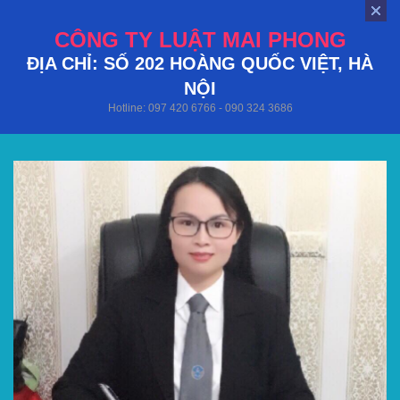
CÔNG TY LUẬT MAI PHONG
ĐỊA CHỈ: SỐ 202 HOÀNG QUỐC VIỆT, HÀ
NỘI
Hotline: 097 420 6766 - 090 324 3686