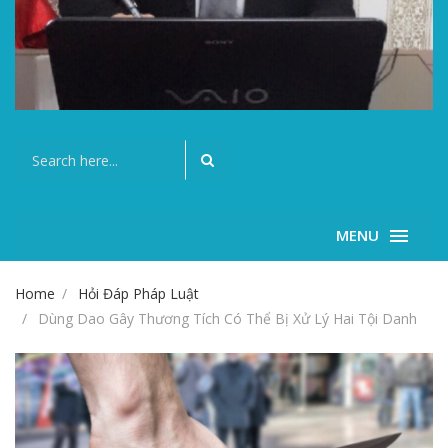
MENU
Home
Hỏi Đáp Pháp Luật
Dùng Dao Gây Thương Tích Có Thể Bị Xử Lý Hai Tội Danh