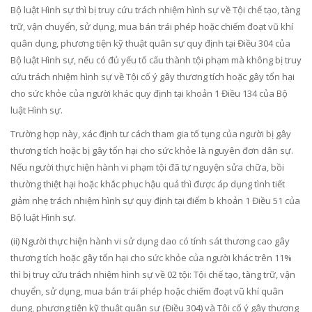
Bộ luật Hình sự thì bị truy cứu trách nhiệm hình sự về Tội chế tạo, tàng
trữ, vận chuyển, sử dụng, mua bán trái phép hoặc chiếm đoạt vũ khí
quân dụng, phương tiện kỹ thuật quân sự quy định tại Điều 304 của
Bộ luật Hình sự, nếu có đủ yếu tố cấu thành tội phạm mà không bị truy
cứu trách nhiệm hình sự về Tội cố ý gây thương tích hoặc gây tổn hại
cho sức khỏe của người khác quy định tại khoản 1 Điều 134 của Bộ
luật Hình sự.
Trường hợp này, xác định tư cách tham gia tố tụng của người bị gây
thương tích hoặc bị gây tổn hại cho sức khỏe là nguyên đơn dân sự.
Nếu người thực hiện hành vi phạm tội đã tự nguyện sửa chữa, bồi
thường thiệt hại hoặc khắc phục hậu quả thì được áp dụng tình tiết
giảm nhẹ trách nhiệm hình sự quy định tại điểm b khoản 1 Điều 51 của
Bộ luật Hình sự.
(ii) Người thực hiện hành vi sử dụng dao có tính sát thương cao gây
thương tích hoặc gây tổn hại cho sức khỏe của người khác trên 11%
thì bị truy cứu trách nhiệm hình sự về 02 tội: Tội chế tạo, tàng trữ, vận
chuyển, sử dụng, mua bán trái phép hoặc chiếm đoạt vũ khí quân
dụng, phương tiện kỹ thuật quân sự (Điều 304) và Tội cố ý gây thương