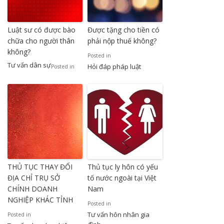
Luật sư có được bào
Được tặng cho tiền có
chữa cho người thân
phải nộp thuế không?
không?
Posted in
Tư vấn dân sự
Hỏi đáp pháp luật
Posted in
THỦ TỤC THAY ĐỔI
Thủ tục ly hôn có yếu
ĐỊA CHỈ TRỤ SỞ
tố nước ngoài tại Việt
CHÍNH DOANH
Nam
NGHIỆP KHÁC TỈNH
Posted in
Tư vấn hôn nhân gia
Posted in