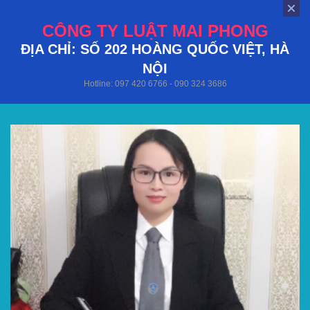
CÔNG TY LUẬT MAI PHONG
ĐỊA CHỈ: SỐ 202 HOÀNG QUỐC VIỆT, HÀ
NỘI
Hotline: 097 420 6766 - 090 324 3686