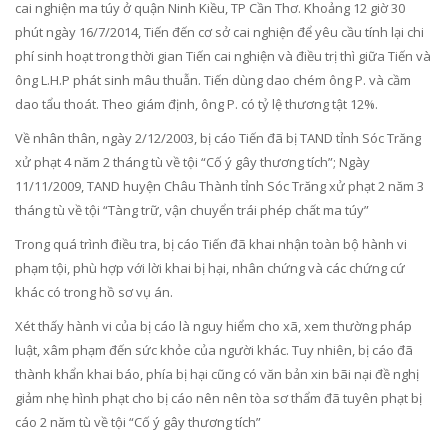
cai nghiện ma túy ở quận Ninh Kiều, TP Cần Thơ. Khoảng 12 giờ 30
phút ngày 16/7/2014, Tiến đến cơ sở cai nghiện để yêu cầu tính lại chi
phí sinh hoạt trong thời gian Tiến cai nghiện và điều trị thì giữa Tiến và
ông L.H.P phát sinh mâu thuẫn. Tiến dùng dao chém ông P. và cầm
dao tẩu thoát. Theo giám định, ông P. có tỷ lệ thương tật 12%.
Về nhân thân, ngày 2/12/2003, bị cáo Tiến đã bị TAND tỉnh Sóc Trăng
xử phạt 4 năm 2 tháng tù về tội “Cố ý gây thương tích”; Ngày
11/11/2009, TAND huyện Châu Thành tỉnh Sóc Trăng xử phạt 2 năm 3
tháng tù về tội “Tàng trữ, vận chuyển trái phép chất ma túy”
Trong quá trình điều tra, bị cáo Tiến đã khai nhận toàn bộ hành vi
phạm tội, phù hợp với lời khai bị hại, nhân chứng và các chứng cứ
khác có trong hồ sơ vụ án.
Xét thấy hành vi của bị cáo là nguy hiểm cho xã, xem thường pháp
luật, xâm phạm đến sức khỏe của người khác. Tuy nhiên, bị cáo đã
thành khẩn khai báo, phía bị hại cũng có văn bản xin bãi nại đề nghị
giảm nhẹ hình phạt cho bị cáo nên nên tòa sơ thẩm đã tuyên phạt bị
cáo 2 năm tù về tội “Cố ý gây thương tích”