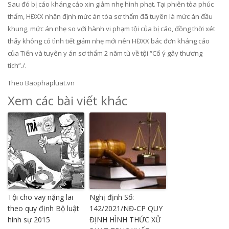
Sau đó bị cáo kháng cáo xin giảm nhẹ hình phạt. Tại phiên tòa phúc
thẩm, HĐXX nhận định mức án tòa sơ thẩm đã tuyên là mức án đầu
khung, mức án nhẹ so với hành vi phạm tội của bị cáo, đồng thời xét
thấy không có tình tiết giảm nhẹ mới nên HĐXX bác đơn kháng cáo
của Tiến và tuyên y án sơ thẩm 2 năm tù về tội “Cố ý gây thương
tích”./.
Theo Baophapluat.vn
Xem các bài viết khác
Tội cho vay nặng lãi
Nghị định Số:
theo quy định Bộ luật
142/2021/NĐ-CP QUY
hình sự 2015
ĐỊNH HÌNH THỨC XỬ