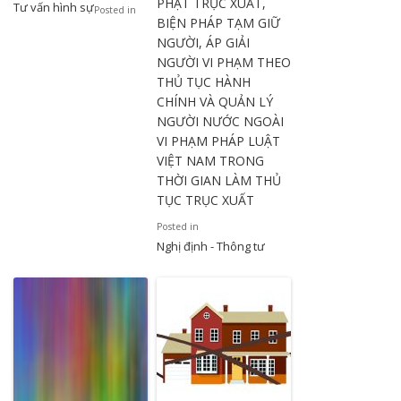
PHẠT TRỤC XUẤT,
Tư vấn hình sự
Posted in
BIỆN PHÁP TẠM GIỮ
NGƯỜI, ÁP GIẢI
NGƯỜI VI PHẠM THEO
THỦ TỤC HÀNH
CHÍNH VÀ QUẢN LÝ
NGƯỜI NƯỚC NGOÀI
VI PHẠM PHÁP LUẬT
VIỆT NAM TRONG
THỜI GIAN LÀM THỦ
TỤC TRỤC XUẤT
Posted in
Nghị định - Thông tư