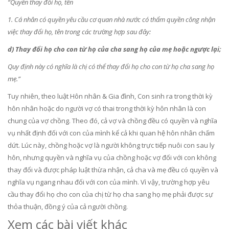
“Quyền thay đổi họ, tên
1. Cá nhân có quyền yêu cầu cơ quan nhà nước có thẩm quyền công nhận
việc thay đổi họ, tên trong các trường hợp sau đây:
d) Thay đổi họ cho con từ họ của cha sang họ của mẹ hoặc ngược lại;
Quy định này có nghĩa là chị có thể thay đổi họ cho con từ họ cha sang họ
mẹ.”
Tuy nhiên, theo luật Hôn nhân & Gia đình, Con sinh ra trong thời kỳ
hôn nhân hoặc do người vợ có thai trong thời kỳ hôn nhân là con
chung của vợ chồng. Theo đó, cả vợ và chồng đều có quyền và nghĩa
vụ nhất định đối với con của mình kể cả khi quan hệ hôn nhân chấm
dứt. Lúc này, chồng hoặc vợ là người không trực tiếp nuôi con sau ly
hôn, nhưng quyền và nghĩa vụ của chồng hoặc vợ đối với con không
thay đổi và được pháp luật thừa nhận, cả cha và mẹ đều có quyền và
nghĩa vụ ngang nhau đối với con của mình. Vì vậy, trường hợp yêu
cầu thay đổi họ cho con của chị từ họ cha sang họ mẹ phải được sự
thỏa thuận, đồng ý của cả người chồng.
Xem các bài viết khác