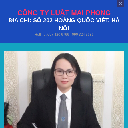
CÔNG TY LUẬT MAI PHONG
ĐỊA CHỈ: SỐ 202 HOÀNG QUỐC VIỆT, HÀ
NỘI
Hotline: 097 420 6766 - 090 324 3686