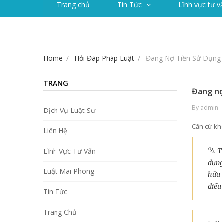
Trang chủ
Tin Tức
Lĩnh vực tư v
Home
Hỏi Đáp Pháp Luật
Đang Nợ Tiền Sử Dụng
TRANG
Đang nợ
By admin -
Dịch Vụ Luật Sư
Căn cứ kho
Liên Hệ
Lĩnh Vực Tư Vấn
“4. 
dụng
Luật Mai Phong
hữu 
điều
Tin Tức
Trang Chủ