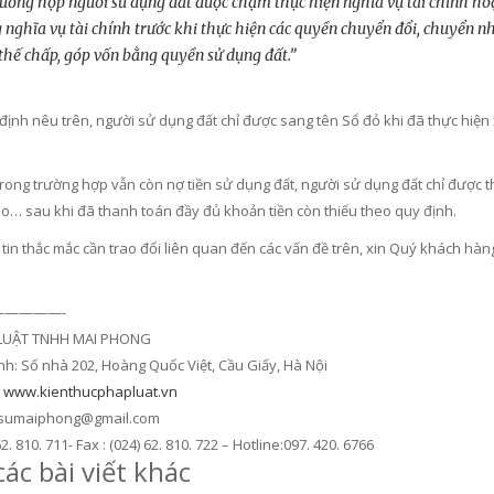
rường hợp người sử dụng đất được chậm thực hiện nghĩa vụ tài chính hoặ
 nghĩa vụ tài chính trước khi thực hiện các quyền chuyển đổi, chuyển nh
 thế chấp, góp vốn bằng quyền sử dụng đất.”
ịnh nêu trên, người sử dụng đất chỉ được sang tên Sổ đỏ khi đã thực hiện 
trong trường hợp vẫn còn nợ tiền sử dụng đất, người sử dụng đất chỉ được
cho… sau khi đã thanh toán đầy đủ khoản tiền còn thiếu theo quy định.
tin thắc mắc cần trao đổi liên quan đến các vấn đề trên, xin Quý khách hàn
————-
LUẬT TNHH MAI PHONG
nh: Số nhà 202, Hoàng Quốc Việt, Cầu Giấy, Hà Nội
:
www.kienthucphapluat.vn
atsumaiphong@gmail.com
62. 810. 711- Fax : (024) 62. 810. 722 – Hotline:097. 420. 6766
ác bài viết khác