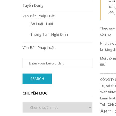
5. T
Tuyển Dụng
xong
đất,
Văn Bản Pháp Luật
Bộ Luật -Luật
Theo quy đ
Thông Tư – Nghị Định
còn nợ.
Như vậy, 
Văn Bản Pháp Luật
lại, tặng 
Mọi thông 
tiết.
—————
SEARCH
CÔNG TY 
Trụ sở chí
Websibte
CHUYÊN MỤC
Email:lu
Chuyên
Tel: (024) 
Xem c
mục