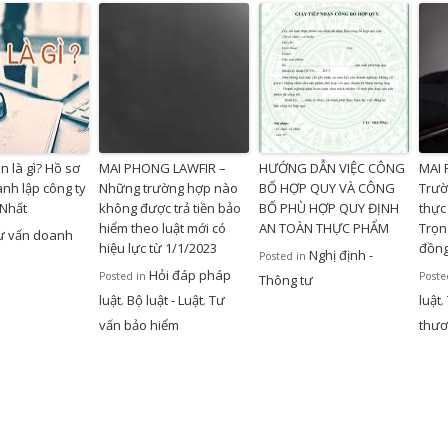
n là gì? Hồ sơ
MAI PHONG LAWFIR –
HƯỚNG DẪN VIỆC CÔNG
MAI
ành lập công ty
Những trường hợp nào
BỐ HỢP QUY VÀ CÔNG
Trườ
 Nhất
không được trả tiền bảo
BỐ PHÙ HỢP QUY ĐỊNH
thực 
hiểm theo luật mới có
AN TOÀN THỰC PHẨM
Trọn
ư vấn doanh
hiệu lực từ 1/1/2023
đồng
Nghị định -
Posted in
Hỏi đáp pháp
Posted in
Poste
Thông tư
luật
Bộ luật - Luật
Tư
luật
,
,
,
vấn bảo hiểm
thươ