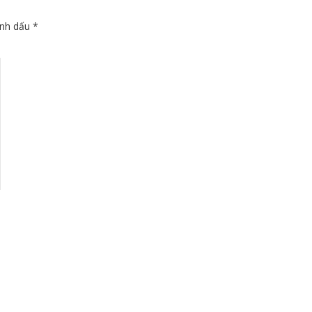
ánh dấu
*