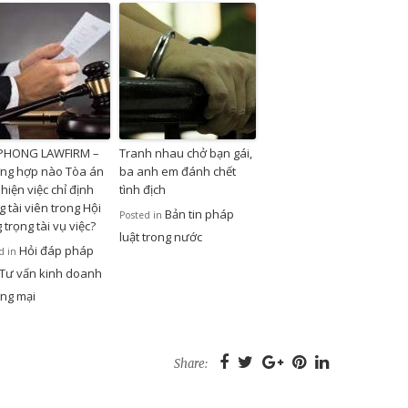
 PHONG LAWFIRM –
Tranh nhau chở bạn gái,
ng hợp nào Tòa án
ba anh em đánh chết
hiện việc chỉ định
tình địch
g tài viên trong Hội
Bản tin pháp
Posted in
 trọng tài vụ việc?
luật trong nước
Hỏi đáp pháp
d in
Tư vấn kinh doanh
ng mại
Share: