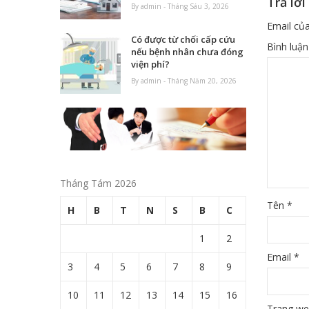
Trả lời
By admin - Tháng Sáu 3, 2026
Email của
Có được từ chối cấp cứu
Bình luậ
nếu bệnh nhân chưa đóng
viện phí?
By admin - Tháng Năm 20, 2026
Tháng Tám 2026
Tên
*
H
B
T
N
S
B
C
1
2
Email
*
3
4
5
6
7
8
9
10
11
12
13
14
15
16
Trang w