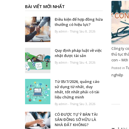
BÀI VIẾT MỚI NHẤT
Điều kiện để hợp đồng hứa
thưởng có hiệu lực?
By admin - Tháng Sáu 8, 2026
Công ty co
Quy định pháp luật về việc
thủ tục th
nhặt được tài sản
con – Mới
By admin - Tháng Sáu 4, 2026
T
Posted in
nghiệp
Từ 05/7/2026, quảng cáo
sử dụng từ nhất, duy
nhất, tốt nhất phải có tài
liệu chứng minh
By admin - Tháng Sáu 3, 2026
CÓ ĐƯỢC TỰ Ý BÁN TÀI
SẢN ĐỒNG SỞ HỮU LÀ
NHÀ ĐẤT KHÔNG?