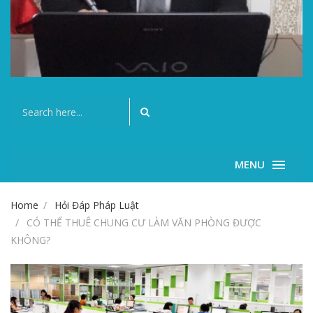
MENU
Home
Hỏi Đáp Pháp Luật
CÓ THỂ THUÊ CHUNG CƯ LÀM VĂN PHÒNG ĐƯỢC
KHÔNG?