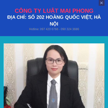
CÔNG TY LUẬT MAI PHONG
ĐỊA CHỈ: SỐ 202 HOÀNG QUỐC VIỆT, HÀ
NỘI
Hotline: 097 420 6766 - 090 324 3686