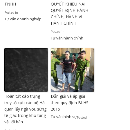
TNHH
QUYẾT KHIẾU NẠI
QUYẾT ĐỊNH HÀNH
Posted in
CHÍNH, HÀNH VI
Tư vấn doanh nghiệp
HÀNH CHÍNH
Posted in
Tư vấn hành chính
Hoàn tất cáo trạng
Dẫn giải và áp giải
truy tố cựu cán bộ Hải
theo quy định BLHS
quan lấy ngà voi, sừng
2015
tê giác trong kho tang
Tư vấn hình sự
Posted in
vật đi bán