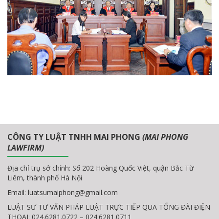
CÔNG TY LUẬT TNHH MAI PHONG
(MAI PHONG
LAWFIRM)
Địa chỉ trụ sở chính: Số 202 Hoàng Quốc Việt, quận Bắc Từ
Liêm, thành phố Hà Nội
Email:
luatsumaiphong@gmail.com
LUẬT SƯ TƯ VẤN PHÁP LUẬT TRỰC TIẾP QUA TỔNG ĐÀI ĐIỆN
THOẠI: 024.6281.0722 – 024.6281.0711