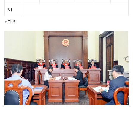
31
« Th6