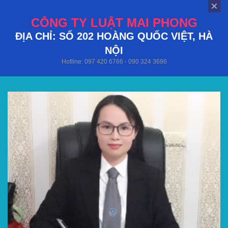
CÔNG TY LUẬT MAI PHONG
ĐỊA CHỈ: SỐ 202 HOÀNG QUỐC VIỆT, HÀ
NỘI
Hotline: 097 420 6766 - 090 324 3686