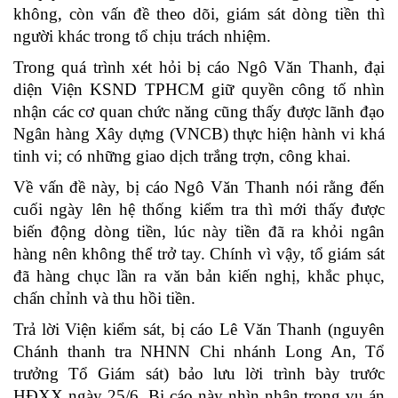
không, còn vấn đề theo dõi, giám sát dòng tiền thì
người khác trong tổ chịu trách nhiệm.
Trong quá trình xét hỏi bị cáo Ngô Văn Thanh, đại
diện Viện KSND TPHCM giữ quyền công tố nhìn
nhận các cơ quan chức năng cũng thấy được lãnh đạo
Ngân hàng Xây dựng (VNCB) thực hiện hành vi khá
tinh vi; có những giao dịch trắng trợn, công khai.
Về vấn đề này, bị cáo Ngô Văn Thanh nói rằng đến
cuối ngày lên hệ thống kiểm tra thì mới thấy được
biến động dòng tiền, lúc này tiền đã ra khỏi ngân
hàng nên không thể trở tay. Chính vì vậy, tổ giám sát
đã hàng chục lần ra văn bản kiến nghị, khắc phục,
chấn chỉnh và thu hồi tiền.
Trả lời Viện kiểm sát, bị cáo Lê Văn Thanh (nguyên
Chánh thanh tra NHNN Chi nhánh Long An, Tổ
trưởng Tổ Giám sát) bảo lưu lời trình bày trước
HĐXX ngày 25/6. Bị cáo này nhìn nhận trong vụ án