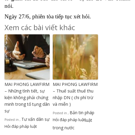
nói.
Ngày 27/6, phiên tòa tiếp tục xét hỏi.
Xem các bài viết khác
MAI PHONG LAWFIRM
MAI PHONG LAWFIRM
– Những tình tiết, sự
– Thuế suất thuế thu
kiện không phải chứng
nhập DN ( chi phí trừ
minh trong tố tụng dân
và miễn )
sự
Bản tin pháp
Posted in
,
Tư vấn dân sự
Hỏi đáp pháp luật
luật
Posted in
,
Hỏi đáp pháp luật
trong nước