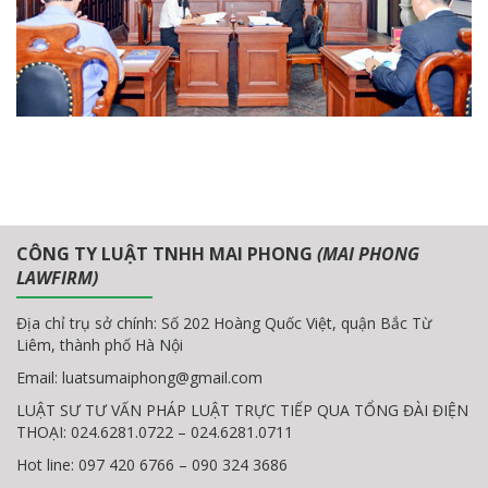
CÔNG TY LUẬT TNHH MAI PHONG
(MAI PHONG
LAWFIRM)
Địa chỉ trụ sở chính: Số 202 Hoàng Quốc Việt, quận Bắc Từ
Liêm, thành phố Hà Nội
Email:
luatsumaiphong@gmail.com
LUẬT SƯ TƯ VẤN PHÁP LUẬT TRỰC TIẾP QUA TỔNG ĐÀI ĐIỆN
THOẠI: 024.6281.0722 – 024.6281.0711
Hot line: 097 420 6766 – 090 324 3686