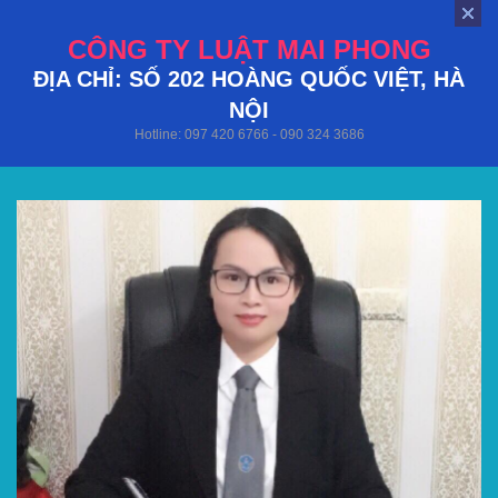
CÔNG TY LUẬT MAI PHONG
ĐỊA CHỈ: SỐ 202 HOÀNG QUỐC VIỆT, HÀ
NỘI
Hotline: 097 420 6766 - 090 324 3686