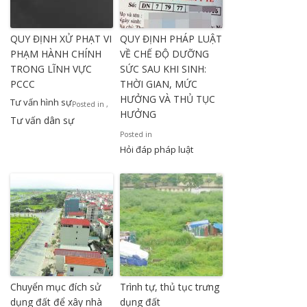
QUY ĐỊNH XỬ PHẠT VI
QUY ĐỊNH PHÁP LUẬT
PHẠM HÀNH CHÍNH
VỀ CHẾ ĐỘ DƯỠNG
TRONG LĨNH VỰC
SỨC SAU KHI SINH:
PCCC
THỜI GIAN, MỨC
HƯỞNG VÀ THỦ TỤC
Tư vấn hình sự
Posted in
,
HƯỞNG
Tư vấn dân sự
Posted in
Hỏi đáp pháp luật
Chuyển mục đích sử
Trình tự, thủ tục trưng
dụng đất để xây nhà
dụng đất