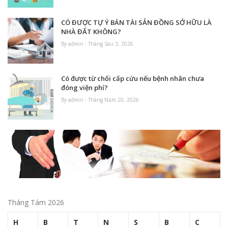
CÓ ĐƯỢC TỰ Ý BÁN TÀI SẢN ĐỒNG SỞ HỮU LÀ
NHÀ ĐẤT KHÔNG?
By admin - Tháng Sáu 3, 2026
Có được từ chối cấp cứu nếu bệnh nhân chưa
đóng viện phí?
By admin - Tháng Năm 20, 2026
Tháng Tám 2026
H
B
T
N
S
B
C