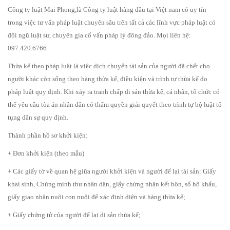
Công ty luật Mai Phong,là Công ty luật hàng đầu tại Việt nam có uy tín
trong việc tư vấn pháp luật chuyên sâu trên tất cả các lĩnh vực pháp luật có
đội ngũ luật sư, chuyên gia cố vấn pháp lý đông đảo. Mọi liên hệ:
097.420.6766
Thừa kế theo pháp luật là việc dịch chuyển tài sản của người đã chết cho
người khác còn sống theo hàng thừa kế, điều kiện và trình tự thừa kế do
pháp luật quy định. Khi xảy ra tranh chấp di s
ản thừa kế, cá nhân, tổ chức có
thể yêu cầu tòa án nhân dân có thẩm quyền giải quyết theo trình tự bộ luật tố
tụng dân sự quy định.
Thành phần hồ sơ khởi kiện:
+ Đơn khởi kiện (theo mẫu)
+ Các giấy tờ về quan hệ giữa người khởi kiện và người để lại tài sản: Giấy
khai sinh, Chứng minh thư nhân dân, giấy chứng nhận kết hôn, sổ hộ khẩu,
giấy giao nhận nuôi con nuôi để xác định diện và hàng thừa kế;
+ Giấy chứng tử của người để lại di sản thừa kế;