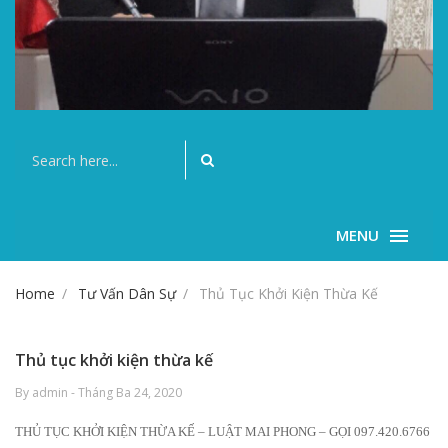
MENU
Home
Tư Vấn Dân Sự
Thủ Tục Khởi Kiện Thừa Kế
Thủ tục khởi kiện thừa kế
By admin - Tháng Ba 24, 2020
THỦ TỤC KHỞI KIỆN THỪA KẾ – LUẬT MAI PHONG – GỌI 097.420.6766