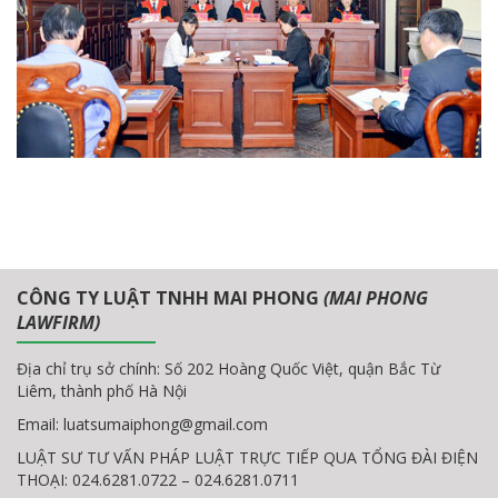
CÔNG TY LUẬT TNHH MAI PHONG
(MAI PHONG
LAWFIRM)
Địa chỉ trụ sở chính: Số 202 Hoàng Quốc Việt, quận Bắc Từ
Liêm, thành phố Hà Nội
Email:
luatsumaiphong@gmail.com
LUẬT SƯ TƯ VẤN PHÁP LUẬT TRỰC TIẾP QUA TỔNG ĐÀI ĐIỆN
THOẠI: 024.6281.0722 – 024.6281.0711