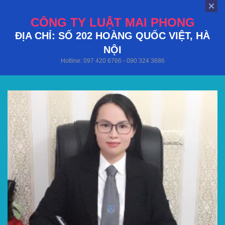
CÔNG TY LUẬT MAI PHONG
ĐỊA CHỈ: SỐ 202 HOÀNG QUỐC VIỆT, HÀ
NỘI
Hotline: 097 420 6766 - 090 324 3686