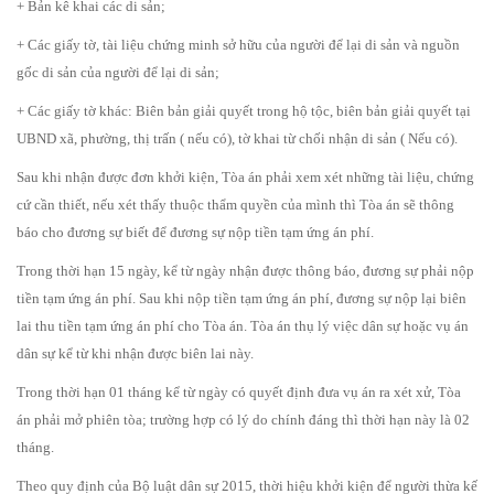
+ Bản kê khai các di sản;
+ Các giấy tờ, tài liệu chứng minh sở hữu của người để lại di sản và nguồn
gốc di sản của người để lại di sản;
+ Các giấy tờ khác: Biên bản giải quyết trong hộ tộc, biên bản giải quyết tại
UBND xã, phường, thị trấn ( nếu có), tờ khai từ chối nhận di sản ( Nếu có).
Sau khi nhận được đơn khởi kiện, Tòa án phải xem xét những tài liệu, chứng
cứ cần thiết, nếu xét thấy thuộc thẩm quyền của mình thì Tòa án sẽ thông
báo cho đương sự biết để đương sự nộp tiền tạm ứng án phí.
Trong thời hạn 15 ngày, kể từ ngày nhận được thông báo, đương sự phải nộp
tiền tạm ứng án phí. Sau khi nộp tiền tạm ứng án phí, đương sự nộp lại biên
lai thu tiền tạm ứng án phí cho Tòa án. Tòa án thụ lý việc dân sự hoặc vụ án
dân sự kể từ khi nhận được biên lai này.
Trong thời hạn 01 tháng kể từ ngày có quyết định đưa vụ án ra xét xử, Tòa
án phải mở phiên tòa; trường hợp có lý do chính đáng thì thời hạn này là 02
tháng.
Theo quy định của Bộ luật dân sự 2015, thời hiệu khởi kiện để người thừa kế