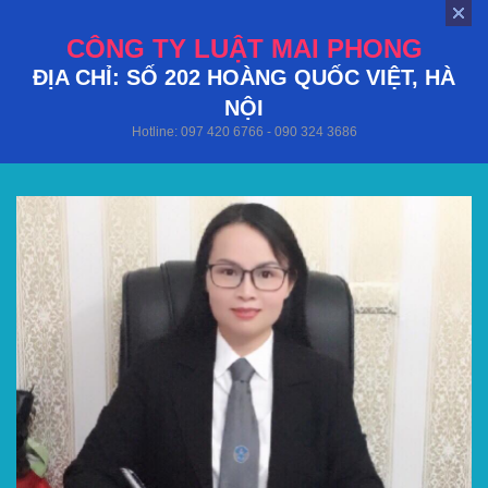
CÔNG TY LUẬT MAI PHONG
ĐỊA CHỈ: SỐ 202 HOÀNG QUỐC VIỆT, HÀ
NỘI
Hotline: 097 420 6766 - 090 324 3686