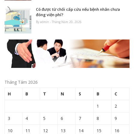
Có được từ chối cấp cứu nếu bệnh nhân chưa
đóng viện phí?
By admin - Tháng Năm 20, 2026
Tháng Tám 2026
H
B
T
N
S
B
C
1
2
3
4
5
6
7
8
9
10
11
12
13
14
15
16