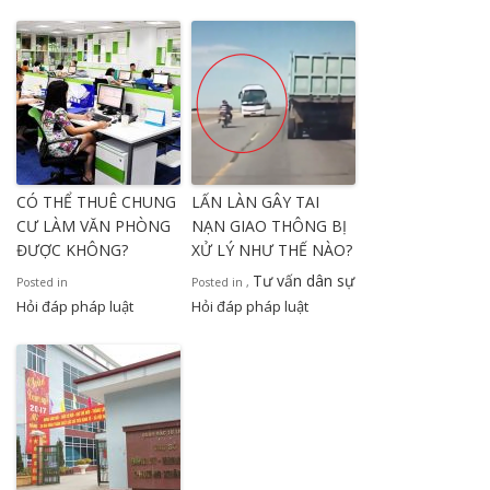
CÓ THỂ THUÊ CHUNG
LẤN LÀN GÂY TAI
CƯ LÀM VĂN PHÒNG
NẠN GIAO THÔNG BỊ
ĐƯỢC KHÔNG?
XỬ LÝ NHƯ THẾ NÀO?
Tư vấn dân sự
Posted in
Posted in
,
Hỏi đáp pháp luật
Hỏi đáp pháp luật