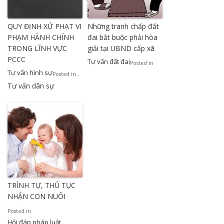
QUY ĐỊNH XỬ PHẠT VI
Những tranh chấp đất
PHẠM HÀNH CHÍNH
đai bắt buộc phải hòa
TRONG LĨNH VỰC
giải tại UBND cấp xã
PCCC
Tư vấn đất đai
Posted in
Tư vấn hình sự
Posted in
,
Tư vấn dân sự
TRÌNH TỰ, THỦ TỤC
NHẬN CON NUÔI
Posted in
Hỏi đáp pháp luật