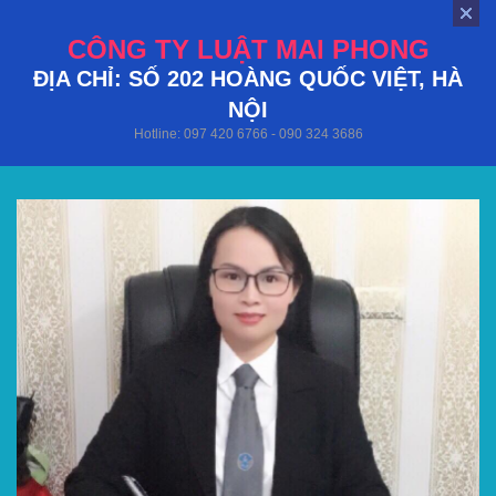
CÔNG TY LUẬT MAI PHONG
ĐỊA CHỈ: SỐ 202 HOÀNG QUỐC VIỆT, HÀ
NỘI
Hotline: 097 420 6766 - 090 324 3686