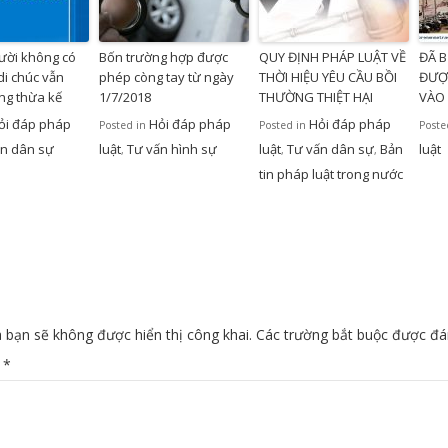
ười không có
Bốn trường hợp được
QUY ĐỊNH PHÁP LUẬT VỀ
ĐÃ B
di chúc vẫn
phép còng tay từ ngày
THỜI HIỆU YÊU CẦU BỒI
ĐƯỢ
ng thừa kế
1/7/2018
THƯỜNG THIỆT HẠI
VÀO 
ỏi đáp pháp
Hỏi đáp pháp
Hỏi đáp pháp
Posted in
Posted in
Poste
ấn dân sự
luật
Tư vấn hình sự
luật
Tư vấn dân sự
Bản
luật
,
,
,
tin pháp luật trong nước
 bạn sẽ không được hiển thị công khai.
Các trường bắt buộc được đ
n
*