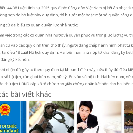
điều 44 Bộ Luật Hình sự 2015 quy định: Công dân Việt Nam bị kết án phạt t
ờng hợp do bộ luật này quy định, thì bị tước một hoặc một số quyền công 
ng cử đại biểu cơ quan quyền lực nhà nước;
àm việc trong các cơ quan nhà nước và quyền phục vụ trong lực lượng vũ t
căn cứ vào các quy định trên cho thấy, người đang chấp hành hình phạt tù k
, tại điều 18 Luật Hộ tịch quy định: Hai bên nam, nữ nộp tờ khai đăng ký k
 đăng ký kết hôn.
hi nhận đủ giấy tờ theo quy định tại khoản 1 điều này, nếu thấy đủ điều kiệ
ào sổ hộ tịch, cùng hai bên nam, nữ ký tên vào sổ hộ tịch. Hai bên nam, nữ
cáo chủ tịch UBND cấp xã tổ chức trao giấy chứng nhận kết hôn cho hai bên 
ác bài viết khác