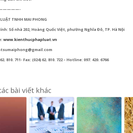
—————-
 LUẬT TNHH MAI PHONG
hính: Số nhà 202, Hoàng Quốc Việt, phường Nghĩa Đô, TP. Hà Nội
e:
www.kienthucphapluat.vn
luatsumaiphong@gmail.com
 62. 810. 711- Fax: (024) 62. 810. 722 – Hotline: 097. 420. 6766
ác bài viết khác