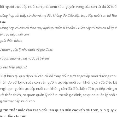
đổi người trực tiếp nuôi con phải xem xét nguyện vọng của con từ đủ 07 tuổi 
rường hợp xét thấy cả cha và mẹ đều không đủ điều kiện trực tiếp nuôi con thì T
n sự
.
rường hợp có căn cứ theo quy định tại điểm b khoản 2 Điều này thì trên cơ sở lợi 
ời trực tiếp nuôi con:
 thân thích;
n quản lý nhà nước về gia đình;
n quản lý nhà nước về trẻ em;
iên hiệp phụ nữ.
luật hiện tại quy định 02 căn cứ để thay đổi người trực tiếp nuôi dưỡng con c
hù hợp với lợi ích của con và người trực tiếp nuôi con không còn đủ điều ki
ng hợp người trực tiếp nuôi con không còn đủ điều kiện để trực tiếp trông no
ười thân thích, cơ quan quản lý nhà nước về gia đình, cơ quan quản lý nhà 
gười trực tiếp nuôi con.
 tin thắc mắc cần trao đổi liên quan đến các vấn đề trên, xin Quý k
ng dẫn chi tiết.