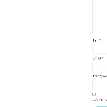
Tên
*
Email
*
Trang w
Lưu tên c