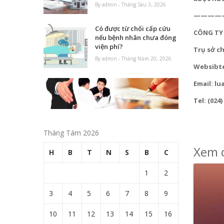
By admin - Tháng Sáu 3, 2026
————
Có được từ chối cấp cứu
CÔNG TY
nếu bệnh nhân chưa đóng
viện phí?
Trụ sở c
By admin - Tháng Năm 20, 2026
Websibt
Email: 
Tel: (024)
Tháng Tám 2026
Xem c
H
B
T
N
S
B
C
1
2
3
4
5
6
7
8
9
10
11
12
13
14
15
16