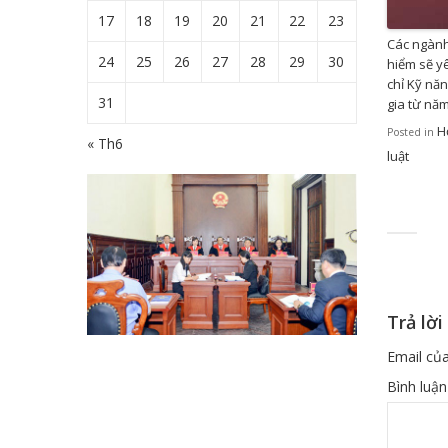
17
18
19
20
21
22
23
Các ngàn
24
25
26
27
28
29
30
hiểm sẽ y
chỉ Kỹ nă
31
gia từ nă
H
Posted in
« Th6
luật
Trả lời
Email của
Bình luậ