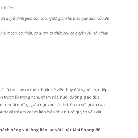
trở lên.
òa án quyết định giao con cho người giám hộ theo quy định của
Bộ
ích của con, cá nhân, cơ quan, tổ chức sau có quyền yêu cầu thay
ái là cha, mẹ có thỏa thuận về việc thay đổi người trực tiếp
ện trực tiếp trông nom, chăm sóc, nuôi dưỡng, giáo dục.
m, nuôi dưỡng, giáo dục con cái thì trên cơ sở lợi ích của
nước về trẻ em và hội liên hiệp phụ nữ có quyền yêu cầu
hách hàng vui lòng liên lạc với Luật Mai Phong để