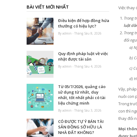
BÀI VIẾT MỚI NHẤT
Việc thay 
Trong t
Điều kiện để hợp đồng hứa
luật dâ
thưởng có hiệu lực?
Trong t
By admin - Tháng Sáu 8, 2026
đổi ngư
a) Người
Quy định pháp luật về việc
b) Cơ qua
nhặt được tài sản
By admin - Tháng Sáu 4, 2026
c) Cơ qua
d) Hội l
Từ 05/7/2026, quảng cáo
Vậy, pháp 
sử dụng từ nhất, duy
nuôi con p
nhất, tốt nhất phải có tài
liệu chứng minh
Trong trườ
con thì ng
By admin - Tháng Sáu 3, 2026
thay đổi n
CÓ ĐƯỢC TỰ Ý BÁN TÀI
SẢN ĐỒNG SỞ HỮU LÀ
Mọi thông
NHÀ ĐẤT KHÔNG?
được hướ