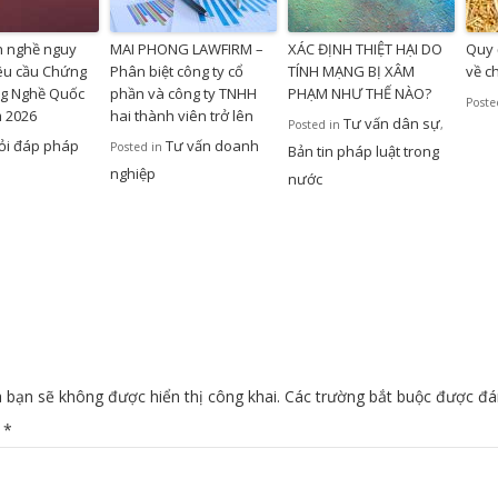
h nghề nguy
MAI PHONG LAWFIRM –
XÁC ĐỊNH THIỆT HẠI DO
Quy 
êu cầu Chứng
Phân biệt công ty cổ
TÍNH MẠNG BỊ XÂM
về c
ng Nghề Quốc
phần và công ty TNHH
PHẠM NHƯ THẾ NÀO?
Poste
m 2026
hai thành viên trở lên
Tư vấn dân sự
Posted in
,
ỏi đáp pháp
Tư vấn doanh
Posted in
Bản tin pháp luật trong
nghiệp
nước
 bạn sẽ không được hiển thị công khai.
Các trường bắt buộc được đ
n
*