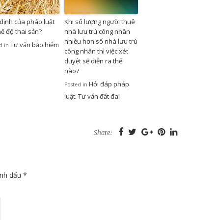
định của pháp luật
Khi số lượng người thuê
hế độ thai sản?
nhà lưu trú công nhân
nhiều hơn số nhà lưu trú
Tư vấn bảo hiểm
d in
công nhân thì việc xét
duyệt sẽ diễn ra thế
nào?
Hỏi đáp pháp
Posted in
luật
Tư vấn đất đai
,
Share:
ánh dấu
*