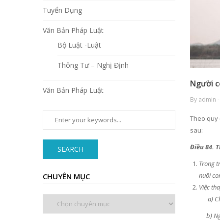
Tuyển Dụng
Văn Bản Pháp Luật
Bộ Luật -Luật
Thông Tư – Nghị Định
Người c
Văn Bản Pháp Luật
By admin -
Theo quy đ
sau:
Điều 84. T
SEARCH
Trong t
nuôi co
CHUYÊN MỤC
Việc th
Chuyên
a) Cha, mẹ
mục
b) Người t