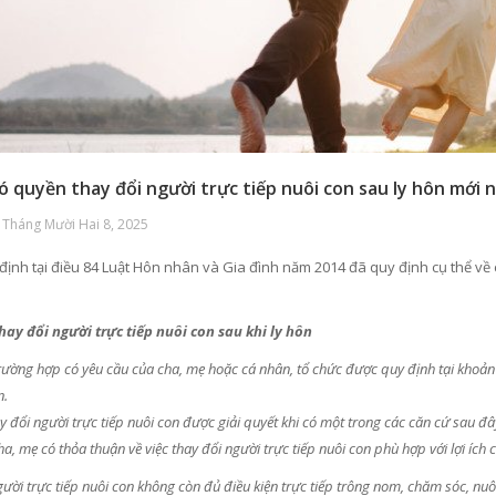
ó quyền thay đổi người trực tiếp nuôi con sau ly hôn mới 
 Tháng Mười Hai 8, 2025
ịnh tại điều 84 Luật Hôn nhân và Gia đình năm 2014 đã quy định cụ thể về c
hay đổi người trực tiếp nuôi con sau khi ly hôn
rường hợp có yêu cầu của cha, mẹ hoặc cá nhân, tổ chức được quy định tại khoản 5
n.
ay đổi người trực tiếp nuôi con được giải quyết khi có một trong các căn cứ sau đâ
 có thỏa thuận về việc thay đổi người trực tiếp nuôi con phù hợp với lợi ích c
rực tiếp nuôi con không còn đủ điều kiện trực tiếp trông nom, chăm sóc, nuôi