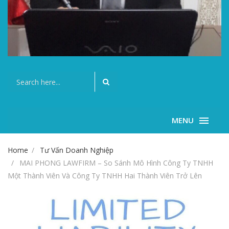
MENU
Home
Tư Vấn Doanh Nghiệp
MAI PHONG LAWFIRM – So Sánh Mô Hình Công Ty TNHH
Một Thành Viên Và Công Ty TNHH Hai Thành Viên Trở Lên