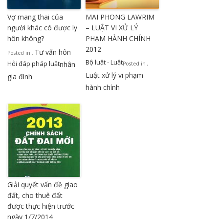
Vợ mang thai của
MAI PHONG LAWRIM
người khác có được ly
– LUẬT VI XỬ LÝ
hôn không?
PHẠM HÀNH CHÍNH
2012
Tư vấn hôn
Posted in
,
Bộ luật - Luật
Hỏi đáp pháp luật
nhân
Posted in
,
Luật xử lý vi phạm
gia đình
hành chính
Giải quyết vấn đề giao
đất, cho thuê đất
được thực hiện trước
ngày 1/7/2014