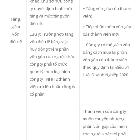
khác. Chủ sở hữu công
ty quyết định hình thức
+ Tăng vốn góp của thành
tăng và mức tăng vốn
viên;
Tăng,
điều lệ.
giảm
+ Tiếp nhận thêm vốn góp
vốn
Lưu ý: Trường hợp tăng
của thành viên mới.
điều lệ
vốn điều lệ bằng việc
– Công ty có thể giảm vốn
huy động thêm phần
bằng cách mua lại phần
vốn góp của người khác,
vốn góp của thành viên
công ty phải tổ chức
theo quy định tại Điều 51
quản lý theo loại hình
Luật Doanh Nghiệp 2020.
công ty TNHH 2 thành
viên trở lên hoặc công ty
cổ phần.
Thành viên của công ty
muốn chuyển nhượng
phần vốn góp của mình
cho người khác thì phải