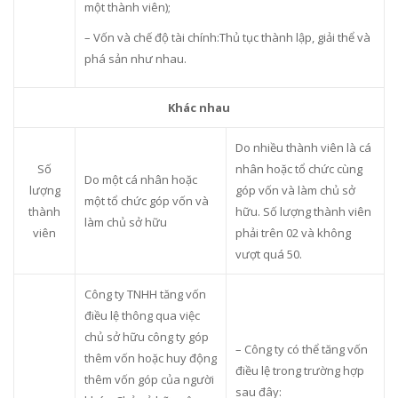
một thành viên);
– Vốn và chế độ tài chính:Thủ tục thành lập, giải thể và
phá sản như nhau.
Khác nhau
Do nhiều thành viên là cá
Số
nhân hoặc tổ chức cùng
Do một cá nhân hoặc
lượng
góp vốn và làm chủ sở
một tổ chức góp vốn và
thành
hữu. Số lượng thành viên
làm chủ sở hữu
viên
phải trên 02 và không
vượt quá 50.
Công ty TNHH tăng vốn
điều lệ thông qua việc
chủ sở hữu công ty góp
– Công ty có thể tăng vốn
thêm vốn hoặc huy động
điều lệ trong trường hợp
thêm vốn góp của người
sau đây: