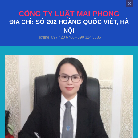
CÔNG TY LUẬT MAI PHONG
ĐỊA CHỈ: SỐ 202 HOÀNG QUỐC VIỆT, HÀ
NỘI
Hotline: 097 420 6766 - 090 324 3686