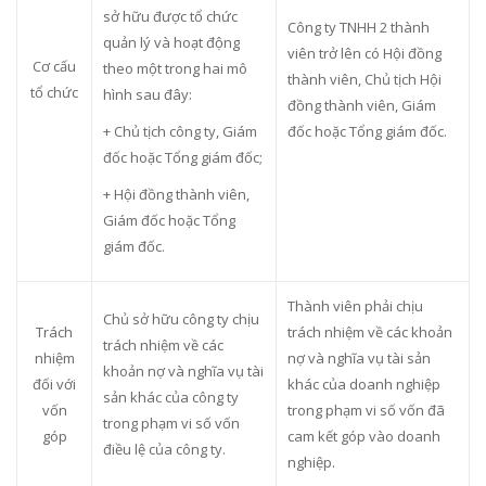
sở hữu được tổ chức
Công ty TNHH 2 thành
quản lý và hoạt động
viên trở lên có Hội đồng
Cơ cấu
theo một trong hai mô
thành viên, Chủ tịch Hội
tổ chức
hình sau đây:
đồng thành viên, Giám
+ Chủ tịch công ty, Giám
đốc hoặc Tổng giám đốc.
đốc hoặc Tổng giám đốc;
+ Hội đồng thành viên,
Giám đốc hoặc Tổng
giám đốc.
Thành viên phải chịu
Chủ sở hữu công ty chịu
Trách
trách nhiệm về các khoản
trách nhiệm về các
nhiệm
nợ và nghĩa vụ tài sản
khoản nợ và nghĩa vụ tài
đối với
khác của doanh nghiệp
sản khác của công ty
vốn
trong phạm vi số vốn đã
trong phạm vi số vốn
góp
cam kết góp vào doanh
điều lệ của công ty.
nghiệp.