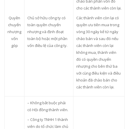
chào bán phần vốn đó
cho các thành viên còn lại.
Quyền
Chủ sở hữu công ty có
Các thành viên còn lại có
chuyển
toàn quyền chuyển
quyền ưu tiên mua trong
nhượng
nhượng và định đoạt
vòng 30 ngày kể từ ngày
vốn
toàn bộ hoặc một phần
chào bán và sau đó nếu
góp
vốn điều lệ của công ty.
các thành viên còn lại
không mua, thành viên
đó có quyền chuyển
nhượng cho bên thứ ba
với cùng điều kiện và điều
khoản đã chào bán cho
các thành viên còn lại.
– Không bắt buộc phải
có Hội đồng thành viên.
– Công ty TNHH 1 thành
viên do tổ chức làm chủ