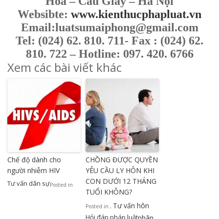
Hoà – Cầu Giấy – Hà Nội
Websibte:
www.kienthucphapluat.vn
Email:luatsumaiphong@gmail.com
Tel: (024) 62. 810. 711- Fax : (024) 62.
810. 722 – Hotline: 097. 420. 6766
Xem các bài viết khác
Chế độ dành cho
CHỒNG ĐƯỢC QUYỀN
người nhiễm HIV
YÊU CẦU LY HÔN KHI
CON DƯỚI 12 THÁNG
Tư vấn dân sự
Posted in
TUỔI KHÔNG?
Tư vấn hôn
Posted in
,
Hỏi đáp pháp luật
nhân