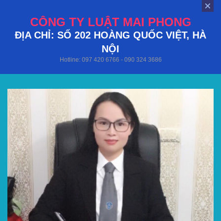
CÔNG TY LUẬT MAI PHONG
ĐỊA CHỈ: SỐ 202 HOÀNG QUỐC VIỆT, HÀ
NỘI
Hotline: 097 420 6766 - 090 324 3686