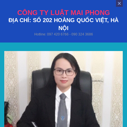
CÔNG TY LUẬT MAI PHONG
ĐỊA CHỈ: SỐ 202 HOÀNG QUỐC VIỆT, HÀ
NỘI
Hotline: 097 420 6766 - 090 324 3686