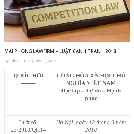
MAI PHONG LAWFIRM – LUẬT CẠNH TRANH 2018
By admin - Tháng Bảy 17, 2023
QUỐC HỘI
CỘNG HÒA XÃ HỘI CHỦ
——–
NGHĨA VIỆT NAM
Độc lập – Tự do – Hạnh
phúc
—————
Luật số:
Hà Nội, ngày
12 tháng 6 năm
23/2018/QH14
2018