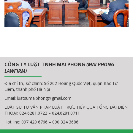
CÔNG TY LUẬT TNHH MAI PHONG
(MAI PHONG
LAWFIRM)
Địa chỉ trụ sở chính: Số 202 Hoàng Quốc Việt, quận Bắc Từ
Liêm, thành phố Hà Nội
Email:
luatsumaiphong@gmail.com
LUẬT SƯ TƯ VẤN PHÁP LUẬT TRỰC TIẾP QUA TỔNG ĐÀI ĐIỆN
THOẠI: 024.6281.0722 – 024.6281.0711
Hot line: 097 420 6766 – 090 324 3686