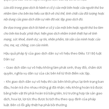
Lừa dối trong giao dịch là hành vi cố ý của một bên hoặc của người thứ ba
nhằm làm cho bên kia hiểu sai lệch về chủ thể, tính chất của đối tượng hoặc
nội dung của giao dịch dân sự nên đã xác lập giao dịch đó.
Đe dọa trong giao dịch là hành vi cố ý của một bên hoặc người thứ ba làm
cho bên kia buộc phải thực hiện giao dịch nhằm tránh thiệt hại về tính
mạng, sức khoẻ, danh dự, uy tín, nhân phẩm, tài sản của mình hoặc của
cha, mẹ, vợ, chồng, con của mình.
Hậu quả pháp lý của giao dịch dân sự vô hiệu theo Điều 131 Bộ luật
Dân sự:
– Giao dịch dân sự vô hiệu không làm phát sinh, thay đổi, chấm dứt
quyền, nghĩa vụ dân sự của các bên kể từ thời điểm xác lập.
– Khi giao dịch dân sự vô hiệu thì các bên khôi phục lại tình trạng ban
đầu, hoàn trả cho nhau những gì đã nhận; nếu không hoàn trả được
bằng hiện vật thì phải hoàn trả bằng tiền, trừ trường hợp tài sản giao
dịch, hoa lợi, lợi tức thu được bị tịch thu theo quy định của pháp
luật. Bên có lỗi gây thiệt hại phải bồi thường.