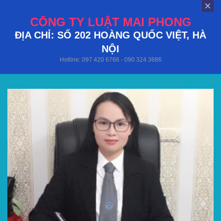
CÔNG TY LUẬT MAI PHONG
ĐỊA CHỈ: SỐ 202 HOÀNG QUỐC VIỆT, HÀ
NỘI
Hotline: 097 420 6766 - 090 324 3686