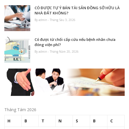
CÓ ĐƯỢC TỰ Ý BÁN TÀI SẢN ĐỒNG SỞ HỮU LÀ
NHÀ ĐẤT KHÔNG?
By admin - Tháng Sáu 3, 2026
Có được từ chối cấp cứu nếu bệnh nhân chưa
đóng viện phí?
By admin - Tháng Năm 20, 2026
Tháng Tám 2026
H
B
T
N
S
B
C