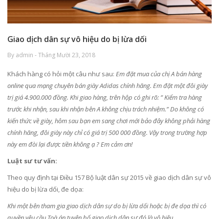
Giao dịch dân sự vô hiệu do bị lừa dối
By admin - Tháng Mười 23, 2018
Khách hàng có hỏi một câu như sau:
Em đặt mua của chị A bán hàng
online qua mạng chuyên bán giày Adidas chính hãng. Em đặt một đôi giày
trị giá 4.900.000 đồng. Khi giao hàng, trên hộp có ghi rõ: ” Kiểm tra hàng
trước khi nhận, sau khi nhận bên A không chịu trách nhiệm.” Do không có
kiến thức về giày, hôm sau bạn em sang chơi mới bảo đây không phải hàng
chính hãng, đôi giày này chỉ có giá trị 500 000 đồng. Vậy trong trường hợp
này em đòi lại được tiền không ạ ? Em cảm ơn!
Luật sư tư vấn:
Theo quy định tại Điều 157 Bộ luật dân sự 2015 về giao dịch dân sự vô
hiệu do bị lừa dối, đe dọa:
Khi một bên tham gia giao dịch dân sự do bị lừa dối hoặc bị đe dọa thì có
quyền yêu cầu Toà án tuyên bố giao dịch dân sự đó là vô hiệu.