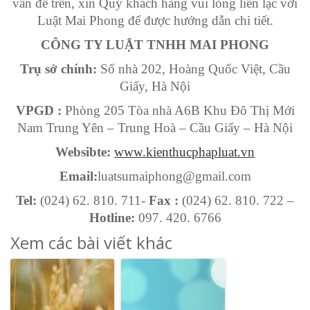
vấn đề trên, xin Quý khách hàng vui lòng liên lạc với
Luật Mai Phong để được hướng dẫn chi tiết.
CÔNG TY LUẬT TNHH MAI PHONG
Trụ sở chính:
Số nhà 202, Hoàng Quốc Việt, Cầu
Giấy, Hà Nội
VPGD :
Phòng 205 Tòa nhà A6B Khu Đô Thị Mới
Nam Trung Yên – Trung Hoà – Cầu Giấy – Hà Nội
Websibte:
www.kienthucphapluat.vn
Email:
luatsumaiphong@gmail.com
Tel:
(024) 62. 810. 711-
Fax :
(024) 62. 810. 722 –
Hotline:
097. 420. 6766
Xem các bài viết khác