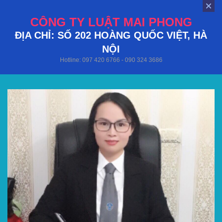
CÔNG TY LUẬT MAI PHONG
ĐỊA CHỈ: SỐ 202 HOÀNG QUỐC VIỆT, HÀ
NỘI
Hotline: 097 420 6766 - 090 324 3686