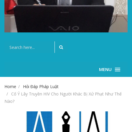
MENU
Home
Hỏi Đáp Pháp Luật
Cố Ý Lây Truyền HIV Cho Người Khác Bị Xử Phạt Như Thế
Nào?