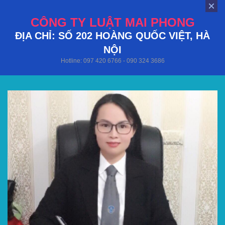
CÔNG TY LUẬT MAI PHONG
ĐỊA CHỈ: SỐ 202 HOÀNG QUỐC VIỆT, HÀ
NỘI
Hotline: 097 420 6766 - 090 324 3686