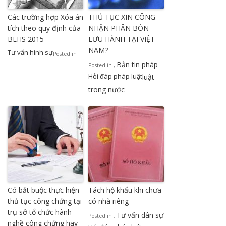
Các trường hợp Xóa án
THỦ TỤC XIN CÔNG
tích theo quy định của
NHẬN PHÂN BÓN
BLHS 2015
LƯU HÀNH TẠI VIỆT
NAM?
Tư vấn hình sự
Posted in
Bản tin pháp
Posted in
,
Hỏi đáp pháp luật
luật
trong nước
Có bắt buộc thực hiện
Tách hộ khẩu khi chưa
thủ tục công chứng tại
có nhà riêng
trụ sở tổ chức hành
Tư vấn dân sự
Posted in
,
nghề công chứng hay