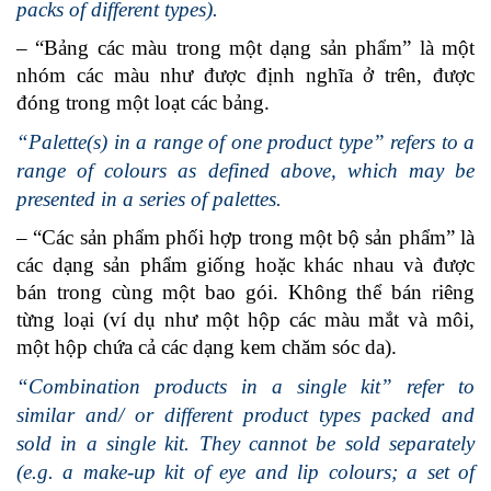
packs of different types).
– “Bảng các màu trong một dạng sản phẩm” là một
nhóm các màu như được định nghĩa ở trên, được
đóng trong một loạt các bảng.
“Palette(s) in a range of one product type” refers to a
range of colours as defined above, which may be
presented in a series of palettes.
– “Các sản phẩm phối hợp trong một bộ sản phẩm” là
các dạng sản phẩm giống hoặc khác nhau và đ­ược
bán trong cùng một bao gói. Không thể bán riêng
từng loại (ví dụ như­ một hộp các màu mắt và môi,
một hộp chứa cả các dạng kem chăm sóc da).
“Combination products in a single kit” refer to
similar and/ or different product types packed and
sold in a single kit. They cannot be sold separately
(e.g. a make-up kit of eye and lip colours; a set of