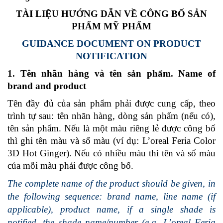
TÀI LIỆU HƯỚNG DẪN VỀ CÔNG BỐ SẢN
PHẨM MỸ PHẨM
GUIDANCE DOCUMENT ON PRODUCT
NOTIFICATION
1. Tên nhãn hàng và tên sản phẩm. Name of
brand and product
Tên đầy đủ của sản phẩm phải được cung cấp, theo
trình tự sau: tên nhãn hàng, dòng sản phẩm (nếu có),
tên sản phẩm. Nếu là một màu riêng lẻ đ­ược công bố
thì ghi tên màu và số màu (ví dụ: L’oreal Feria Color
3D Hot Ginger). Nếu có nhiều màu thì tên và số màu
của mỗi màu phải đư­ợc công bố.
The complete name of the product should be given, in
the following sequence: brand name, line name (if
applicable), product name, if a single shade is
notified, the shade name/number (e.g. L’oreal Feria