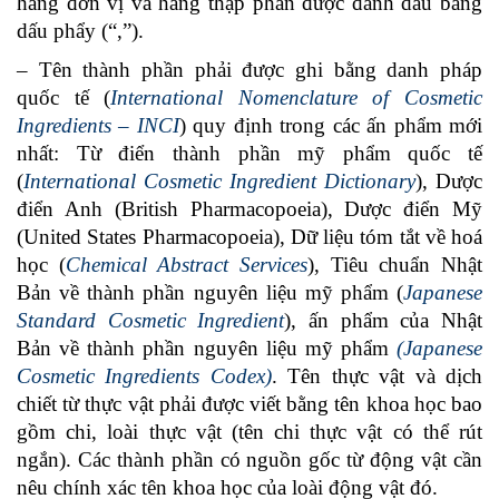
hàng đơn vị và hàng thập phân được đánh dấu bằng
dấu phẩy (“,”).
– Tên thành phần phải được ghi bằng danh pháp
quốc tế (
International Nomenclature of Cosmetic
Ingredients – INCI
) quy định trong các ấn phẩm mới
nhất: Từ điển thành phần mỹ phẩm quốc tế
(
International Cosmetic Ingredient Dictionary
), Dược
điển Anh (British Pharmacopoeia), Dược điển Mỹ
(United States Pharmacopoeia), Dữ liệu tóm tắt về hoá
học (
Chemical Abstract Services
), Tiêu chuẩn Nhật
Bản về thành phần nguyên liệu mỹ phẩm (
Japanese
Standard Cosmetic Ingredient
), ấn phẩm của Nhật
Bản về thành phần nguyên liệu mỹ phẩm
(Japanese
Cosmetic Ingredients Codex)
. Tên thực vật và dịch
chiết từ thực vật phải được viết bằng tên khoa học bao
gồm chi, loài thực vật (tên chi thực vật có thể rút
ngắn). Các thành phần có nguồn gốc từ động vật cần
nêu chính xác tên khoa học của loài động vật đó.