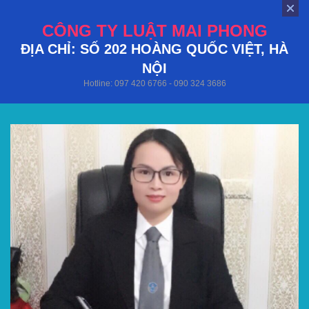
CÔNG TY LUẬT MAI PHONG
ĐỊA CHỈ: SỐ 202 HOÀNG QUỐC VIỆT, HÀ
NỘI
Hotline: 097 420 6766 - 090 324 3686