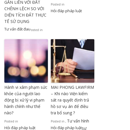
GẮN LIỀN VỚI ĐẤT
Posted in
CHÊNH LỆCH SO VỚI
Hỏi đáp pháp luật
DIỆN TÍCH ĐẤT THỰC
TẾ SỬ DỤNG
Tư vấn đất đai
Posted in
Hành vi xâm phạm sức
MAI PHONG LAWFIRM
khỏe của người lao
– Khi nào Viện kiểm
động bị xử lý vi phạm
sát ra quyết định trả
hành chính như thế
hồ sơ vụ án để điều
nào?
tra bổ sung ?
Tư vấn hình
Posted in
Posted in
,
Hỏi đáp pháp luật
Hỏi đáp pháp luật
sự