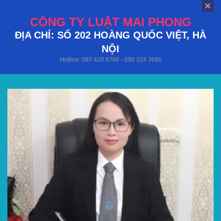
CÔNG TY LUẬT MAI PHONG
ĐỊA CHỈ: SỐ 202 HOÀNG QUỐC VIỆT, HÀ
NỘI
Hotline: 097 420 6766 - 090 324 3686