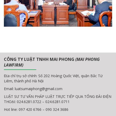
CÔNG TY LUẬT TNHH MAI PHONG
(MAI PHONG
LAWFIRM)
Địa chỉ trụ sở chính: Số 202 Hoàng Quốc Việt, quận Bắc Từ
Liêm, thành phố Hà Nội
Email:
luatsumaiphong@gmail.com
LUẬT SƯ TƯ VẤN PHÁP LUẬT TRỰC TIẾP QUA TỔNG ĐÀI ĐIỆN
THOẠI: 024.6281.0722 – 024.6281.0711
Hot line: 097 420 6766 – 090 324 3686