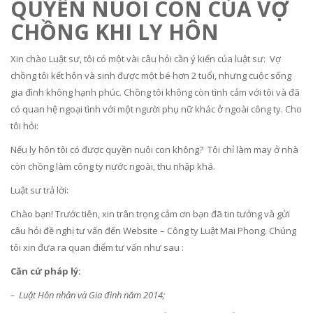
QUYỀN NUÔI CON CỦA VỢ
CHỒNG KHI LY HÔN
Xin chào Luật sư, tôi có một vài câu hỏi cần ý kiến của luật sư: Vợ
chồng tôi kết hôn và sinh được một bé hơn 2 tuổi, nhưng cuộc sống
gia đình không hạnh phúc. Chồng tôi không còn tình cảm với tôi và đã
có quan hệ ngoại tình với một người phụ nữ khác ở ngoài công ty. Cho
tôi hỏi:
Nếu ly hôn tôi có được quyền nuôi con không? Tôi chỉ làm may ở nhà
còn chồng làm công ty nước ngoài, thu nhập khá.
Luật sư trả lời:
Chào bạn! Trước tiên, xin trân trọng cảm ơn bạn đã tin tưởng và gửi
câu hỏi đề nghị tư vấn đến Website – Công ty Luật Mai Phong. Chúng
tôi xin đưa ra quan điểm tư vấn như sau :
Căn cứ pháp lý:
– Luật Hôn nhân và Gia đình năm 2014;