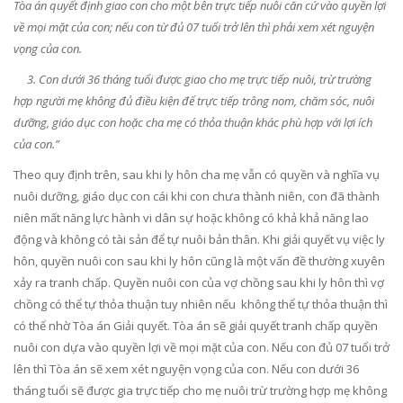
Tòa án quyết định giao con cho một bên trực tiếp nuôi căn cứ vào quyền lợi
về mọi mặt của con; nếu con từ đủ 07 tuổi trở lên thì phải xem xét nguyện
vọng của con.
3. Con dưới 36 tháng tuổi được giao cho mẹ trực tiếp nuôi, trừ trường
hợp người mẹ không đủ điều kiện để trực tiếp trông nom, chăm sóc, nuôi
dưỡng, giáo dục con hoặc cha mẹ có thỏa thuận khác phù hợp với lợi ích
của con.”
Theo quy định trên, sau khi ly hôn cha mẹ vẫn có quyền và nghĩa vụ
nuôi dưỡng, giáo dục con cái khi con chưa thành niên, con đã thành
niên mất năng lực hành vi dân sự hoặc không có khả khả năng lao
động và không có tài sản để tự nuôi bản thân. Khi giải quyết vụ việc ly
hôn, quyền nuôi con sau khi ly hôn cũng là một vấn đề thường xuyên
xảy ra tranh chấp. Quyền nuôi con của vợ chồng sau khi ly hôn thì vợ
chồng có thể tự thỏa thuận tuy nhiên nếu không thể tự thỏa thuận thì
có thể nhờ Tòa án Giải quyết. Tòa án sẽ giải quyết tranh chấp quyền
nuôi con dựa vào quyền lợi về mọi mặt của con. Nếu con đủ 07 tuổi trở
lên thì Tòa án sẽ xem xét nguyện vọng của con. Nếu con dưới 36
tháng tuổi sẽ được gia trực tiếp cho mẹ nuôi trừ trường hợp mẹ không