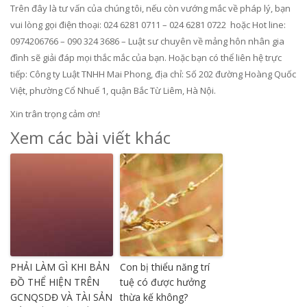
Trên đây là tư vấn của chúng tôi, nếu còn vướng mắc về pháp lý, bạn
vui lòng gọi điện thoại: 024 6281 0711 – 024 6281 0722 hoặc Hot line:
0974206766 – 090 324 3686 – Luật sư chuyên về mảng hôn nhân gia
đình sẽ giải đáp mọi thắc mắc của bạn. Hoặc bạn có thể liên hệ trực
tiếp: Công ty Luật TNHH Mai Phong, địa chỉ: Số 202 đường Hoàng Quốc
Việt, phường Cổ Nhuế 1, quận Bắc Từ Liêm, Hà Nội.
Xin trân trọng cảm ơn!
Xem các bài viết khác
PHẢI LÀM GÌ KHI BẢN
Con bị thiểu năng trí
ĐỒ THỂ HIỆN TRÊN
tuệ có được hưởng
GCNQSDĐ VÀ TÀI SẢN
thừa kế không?