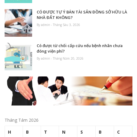
CÓ ĐƯỢC TỰ Ý BÁN TÀI SẢN ĐỒNG SỞ HỮU LÀ
NHÀ ĐẤT KHÔNG?
By admin - Tháng Sáu 3, 2026
Có được từ chối cấp cứu nếu bệnh nhân chưa
đóng viện phí?
By admin - Tháng Năm 20, 2026
Tháng Tám 2026
H
B
T
N
S
B
C