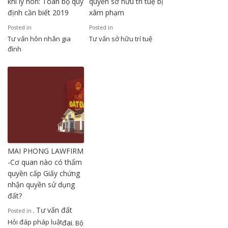
khi ly hôn: Toàn bộ quy
quyền sở hữu trí tuệ bị
định cần biết 2019
xâm phạm
Posted in
Posted in
Tư vấn hôn nhân gia
Tư vấn sở hữu trí tuệ
đình
MAI PHONG LAWFIRM
-Cơ quan nào có thẩm
quyền cấp Giấy chứng
nhận quyền sử dụng
đất?
Tư vấn đất
Posted in
,
Hỏi đáp pháp luật
đai
Bộ
,