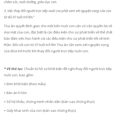
chăm sóc, nuôi dưỡng, giáo dục con.
3. Việc thay đổi người trực tiếp nuôi con phải xem xét nguyện vọng của con
từ đủ 07 tuổi trở lên.”
Tòa án quyết định giao cho một bên nuôi con căn cứ vào quyền lợi về
mọi mặt của con, đặc biệt là các điều kiện cho sự phát triển về thể chất
bảo đảm viêc học hành và các điều kiện cho sự phát triển tốt về tinh
thần. Đối với con từ 07 tuổi trở lên Tòa án cần xem xét nguyện vọng
của đứa trẻ trước khi thay đổi người trực tiếp nuôi con.
* Về thủ tục
: Chuẩn bị hồ sơ khởi kiện đề nghị thay đổi người trực tiếp
nuôi con, bao gồm:
+ Đơn khởi kiện (theo mẫu)
+ Bản án li hôn
+ Sổ hộ khẩu, chứng minh nhân dân (bản sao chứng thực)
+ Giấy khai sinh của con (bản sao chứng thực)