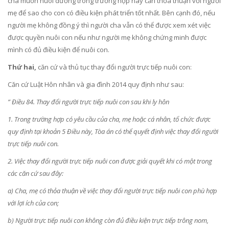
cha muốn nuôi dưỡng trong trường hợp này cần thỏa thuận với người
mẹ để sao cho con có điều kiện phát triển tốt nhất. Bên cạnh đó, nếu
người mẹ không đồng ý thì người cha vẫn có thể được xem xét việc
được quyền nuôi con nếu như người mẹ không chứng minh được
mình có đủ điều kiện để nuôi con.
Thứ hai,
căn cứ và thủ tục thay đổi người trực tiếp nuôi con:
Căn cứ Luật Hôn nhân và gia đình 2014 quy định như sau:
” Điều 84. Thay đổi người trực tiếp nuôi con sau khi ly hôn
1. Trong trường hợp có yêu cầu của cha, mẹ hoặc cá nhân, tổ chức được
quy định tại khoản 5 Điều này, Tòa án có thể quyết định việc thay đổi người
trực tiếp nuôi con.
2. Việc thay đổi người trực tiếp nuôi con được giải quyết khi có một trong
các căn cứ sau đây:
a) Cha, mẹ có thỏa thuận về việc thay đổi người trực tiếp nuôi con phù hợp
với lợi ích của con;
b) Người trực tiếp nuôi con không còn đủ điều kiện trực tiếp trông nom,