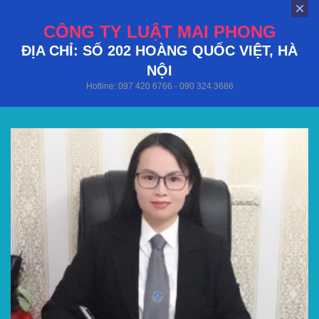
CÔNG TY LUẬT MAI PHONG
ĐỊA CHỈ: SỐ 202 HOÀNG QUỐC VIỆT, HÀ
NỘI
Hotline: 097 420 6766 - 090 324 3686