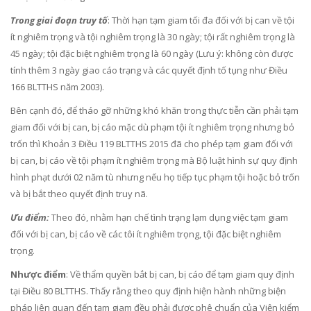
Trong giai đoạn truy tố
: Thời hạn tạm giam tối đa đối với bị can về tội
ít nghiêm trọng và tội nghiêm trọng là 30 ngày; tội rất nghiêm trọng là
45 ngày; tội đặc biệt nghiêm trọng là 60 ngày (Lưu ý: không còn được
tính thêm 3 ngày giao cáo trạng và các quyết định tố tụng như Điều
166 BLTTHS năm 2003).
Bên cạnh đó, để tháo gỡ những khó khăn trong thực tiễn cần phải tạm
giam đối với bị can, bị cáo mặc dù phạm tội ít nghiêm trọng nhưng bỏ
trốn thì Khoản 3 Điều 119 BLTTHS 2015 đã cho phép tạm giam đối với
bị can, bị cáo về tội phạm ít nghiêm trọng mà Bộ luật hình sự quy định
hình phạt dưới 02 năm tù nhưng nếu họ tiếp tục phạm tội hoặc bỏ trốn
và bị bắt theo quyết định truy nã.
Ưu điểm:
Theo đó, nhằm hạn chế tình trạng lạm dụng việc tạm giam
đối với bị can, bị cáo về các tôi ít nghiêm trọng, tội đặc biệt nghiêm
trọng.
Nhược điểm
: Về thẩm quyền bắt bị can, bị cáo để tạm giam quy định
tại Điều 80 BLTTHS. Thấy rằng theo quy định hiện hành những biện
pháp liên quan đến tạm giam đều phải được phê chuẩn của Viện kiểm