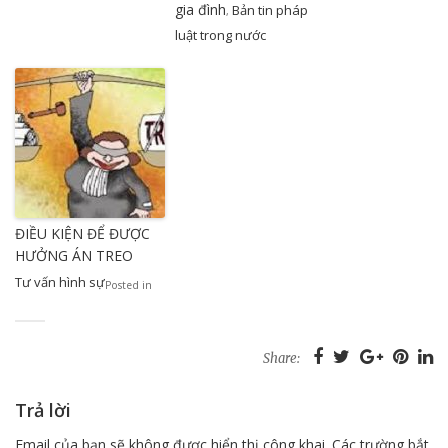
gia đình
Bản tin pháp
,
luật trong nước
ĐIỀU KIỆN ĐỂ ĐƯỢC
HƯỞNG ÁN TREO
Tư vấn hình sự
Posted in
Share:
Trả lời
Email của bạn sẽ không được hiển thị công khai.
Các trường bắt