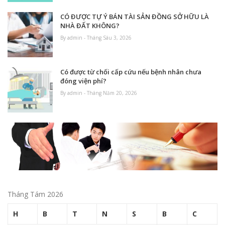
CÓ ĐƯỢC TỰ Ý BÁN TÀI SẢN ĐỒNG SỞ HỮU LÀ
NHÀ ĐẤT KHÔNG?
By admin - Tháng Sáu 3, 2026
Có được từ chối cấp cứu nếu bệnh nhân chưa
đóng viện phí?
By admin - Tháng Năm 20, 2026
Tháng Tám 2026
H
B
T
N
S
B
C