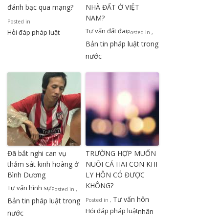
đánh bạc qua mạng?
NHÀ ĐẤT Ở VIỆT
NAM?
Posted in
Tư vấn đất đai
Hỏi đáp pháp luật
Posted in
,
Bản tin pháp luật trong
nước
Đã bắt nghi can vụ
TRƯỜNG HỢP MUỐN
thảm sát kinh hoàng ở
NUÔI CẢ HAI CON KHI
Bình Dương
LY HÔN CÓ ĐƯỢC
KHÔNG?
Tư vấn hình sự
Posted in
,
Tư vấn hôn
Bản tin pháp luật trong
Posted in
,
Hỏi đáp pháp luật
nhân
nước