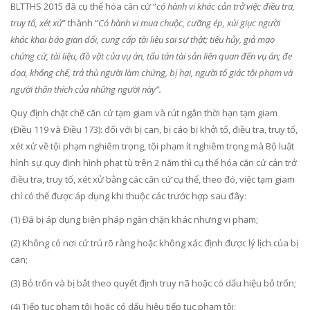
BLTTHS 2015 đã cụ thể hóa căn cứ “
có hành vi khác cản trở việc điều tra,
truy tố, xét xử
” thành “
Có hành vi mua chuộc, cưỡng ép, xúi giục người
khác khai báo gian dối, cung cấp tài liệu sai sự thật; tiêu hủy, giả mạo
chứng cứ, tài liệu, đồ vật của vụ án, tẩu tán tài sản liên quan đến vụ án; đe
dọa, khống chế, trả thù người làm chứng, bị hại, người tố giác tội phạm và
người thân thích của những người này”.
Quy định chặt chẽ căn cứ tạm giam và rút ngắn thời hạn tạm giam
(Điều 119 và Điều 173): đối với bị can, bị cáo bị khởi tố, điều tra, truy tố,
xét xử về tội phạm nghiêm trọng, tội phạm ít nghiêm trọng mà Bộ luật
hình sự quy định hình phạt tù trên 2 năm thì cụ thể hóa căn cứ cản trở
điều tra, truy tố, xét xử bằng các căn cứ cụ thể, theo đó, việc tạm giam
chỉ có thể được áp dụng khi thuộc các trước hợp sau đây:
(1) Đã bị áp dụng biện pháp ngăn chặn khác nhưng vi phạm;
(2) Không có nơi cứ trú rõ ràng hoặc không xác định được lý lịch của bị
can;
(3) Bỏ trốn và bị bắt theo quyết định truy nã hoặc có dấu hiệu bỏ trốn;
(4) Tiếp tục phạm tội hoặc có dấu hiệu tiếp tục phạm tội;