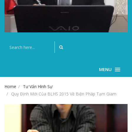
MENU
Home
Tư Vấn Hình Sự
Quy Định Mới Của BLHS 2015 Về Biện Pháp Tạm Giam