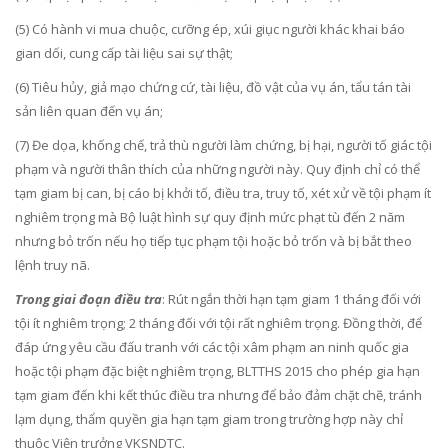
(5) Có hành vi mua chuộc, cưỡng ép, xúi giục người khác khai báo
gian dối, cung cấp tài liệu sai sự thật;
(6) Tiêu hủy, giả mạo chứng cứ, tài liệu, đồ vật của vụ án, tẩu tán tài
sản liên quan đến vụ án;
(7) Đe dọa, khống chế, trả thù người làm chứng, bị hại, người tố giác tội
phạm và người thân thích của những người này. Quy định chỉ có thể
tạm giam bị can, bị cáo bị khởi tố, điều tra, truy tố, xét xử về tội phạm ít
nghiêm trọng mà Bộ luật hình sự quy định mức phạt tù đến 2 năm
nhưng bỏ trốn nếu họ tiếp tục phạm tội hoặc bỏ trốn và bị bắt theo
lệnh truy nã.
Trong giai đoạn điều tra
: Rút ngắn thời hạn tạm giam 1 tháng đối với
tội ít nghiêm trọng; 2 tháng đối với tội rất nghiêm trọng. Đồng thời, để
đáp ứng yêu cầu đấu tranh với các tội xâm phạm an ninh quốc gia
hoặc tội phạm đặc biệt nghiêm trọng, BLTTHS 2015 cho phép gia hạn
tạm giam đến khi kết thúc điều tra nhưng để bảo đảm chặt chẽ, tránh
lạm dụng, thẩm quyền gia hạn tạm giam trong trường hợp này chỉ
thuộc Viện trưởng VKSNDTC.