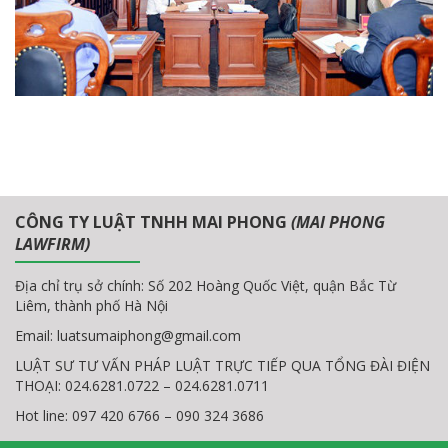
CÔNG TY LUẬT TNHH MAI PHONG
(MAI PHONG
LAWFIRM)
Địa chỉ trụ sở chính: Số 202 Hoàng Quốc Việt, quận Bắc Từ
Liêm, thành phố Hà Nội
Email:
luatsumaiphong@gmail.com
LUẬT SƯ TƯ VẤN PHÁP LUẬT TRỰC TIẾP QUA TỔNG ĐÀI ĐIỆN
THOẠI: 024.6281.0722 – 024.6281.0711
Hot line: 097 420 6766 – 090 324 3686