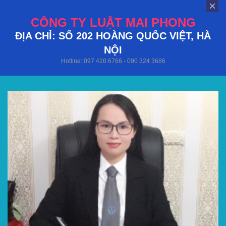
CÔNG TY LUẬT MAI PHONG
ĐỊA CHỈ: SỐ 202 HOÀNG QUỐC VIỆT, HÀ
NỘI
Hotline: 097 420 6766 - 090 324 3686