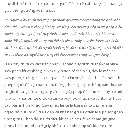
quy định về tuổi, sức khỏe của người điều khiển phương tiện tham gia
giao thông đường bộ như sau:
“
2. Người điều khiển phương tiện tham gia giao thông
đường bộ
phải bảo
đảm điều kiện sức khỏe phù hợp với từng loại phương tiện được phép điều
khiển. Bộ trưởng Bộ Y tế quy định về tiêu chuẩn sức khỏe, việc khám sức
khỏe đối với người lái xe, người điều khiển xe máy chuyên dùng; việc khám
sức khỏe định kỳ đối với người hành nghề lái xe ô tô; xây dựng cơ sở dữ liệu
về sức khỏe của người lái xe, người điều khiển xe máy chuyên dùng.”
Hiện nay chưa có văn bản pháp luật nào quy định cụ thể khái niệm
giấy phép lái xe (bằng lái xe), tuy nhiên có thể hiểu, đây là một loại
giấy phép, chứng chỉ do cơ quan có thẩm quyền cấp cho cá nhân, cho
phép người đó vận hành, lưu thông, tham gia giao thông bằng loại xe
cơ giới đường bộ tương ứng với loại giấy phép đó, như xe máy, xe mô
tô phân khối lớn, xe ô-tô, xe tải, xe buýt, xe khách, xe container hoặc
các loại hình xe khác. Giấy phép lái xe là loại giấy tờ chứng nhận
người sở hữu có đủ điều kiện và khả năng điều khiển loại phương tiện
tương ứng. Theo đó, người điều khiển xe cơ giới khi tham gia giao
thông bắt buộc phải có giấy phép lái xe phù hợp với loại xe được