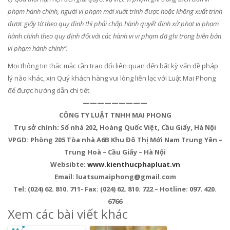
phạm hành chính, người vi phạm mới xuất trình được hoặc không xuất trình
được giấy tờ theo quy định thì phải chấp hành quyết định xử phạt vi phạm
hành chính theo quy định đối với các hành vi vi phạm đã ghi trong biên bản
vi phạm hành chính”.
Mọi thông tin thắc mắc cần trao đổi liên quan đến bất kỳ vấn đề pháp
lý nào khác, xin Quý khách hàng vui lòng liên lạc với Luật Mai Phong
để được hướng dẫn chi tiết.
—————————
CÔNG TY LUẬT TNHH MAI PHONG
Trụ sở chính: Số nhà 202, Hoàng Quốc Việt, Cầu Giấy, Hà Nội
VPGD: Phòng 205 Tòa nhà A6B Khu Đô Thị Mới Nam Trung Yên –
Trung Hoà – Cầu Giấy – Hà Nội
Websibte:
www.kienthucphapluat.vn
Email: luatsumaiphong@gmail.com
Tel: (024) 62. 810. 711- Fax: (024) 62. 810. 722 – Hotline: 097. 420.
6766
Xem các bài viết khác