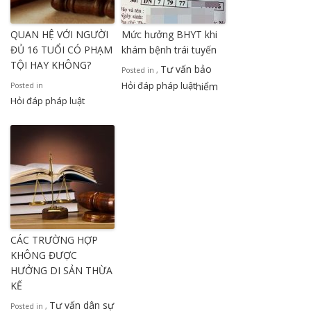
QUAN HỆ VỚI NGƯỜI
Mức hưởng BHYT khi
ĐỦ 16 TUỔI CÓ PHẠM
khám bệnh trái tuyến
TỘI HAY KHÔNG?
Tư vấn bảo
Posted in
,
Hỏi đáp pháp luật
hiểm
Posted in
Hỏi đáp pháp luật
CÁC TRƯỜNG HỢP
KHÔNG ĐƯỢC
HƯỞNG DI SẢN THỪA
KẾ
Tư vấn dân sự
Posted in
,