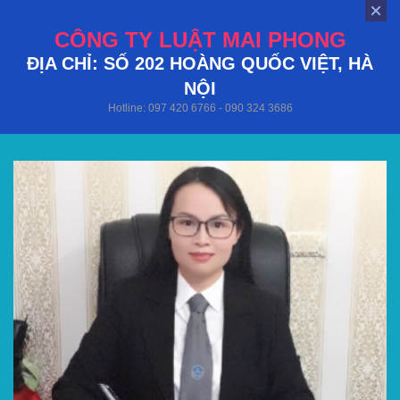
CÔNG TY LUẬT MAI PHONG
ĐỊA CHỈ: SỐ 202 HOÀNG QUỐC VIỆT, HÀ
NỘI
Hotline: 097 420 6766 - 090 324 3686