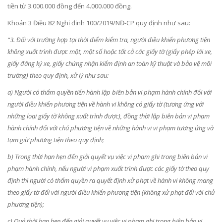
tiền từ 3.000.000 đồng đến 4.000.000 đồng.
Khoản 3 Điều 82 Nghị định 100/2019/NĐ-CP quy định như sau:
“3. Đối với trường hợp tại thời điểm kiểm tra, người điều khiển phương tiện
không xuất trình được một, một số hoặc tất cả các giấy tờ (giấy phép lái xe,
giấy đăng ký xe, giấy chứng nhận kiểm định an toàn kỹ thuật và bảo vệ môi
trường) theo quy định, xử lý như sau:
a) Người có thẩm quyền tiến hành lập biên bản vi phạm hành chính đối với
người điều khiển phương tiện về hành vi không có giấy tờ (tương ứng với
những loại giấy tờ không xuất trình được), đồng thời lập biên bản vi phạm
hành chính đối với chủ phương tiện về những hành vi vi phạm tương ứng và
tạm giữ phương tiện theo quy định;
b) Trong thời hạn hẹn đến giải quyết vụ việc vi phạm ghi trong biên bản vi
phạm hành chính, nếu người vi phạm xuất trình được các giấy tờ theo quy
định thì người có thẩm quyền ra quyết định xử phạt về hành vi không mang
theo giấy tờ đối với người điều khiển phương tiện (không xử phạt đối với chủ
phương tiện);
c) Quá thời hạn hẹn đến giải quyết vụ việc vi phạm ghi trong biên bản vi