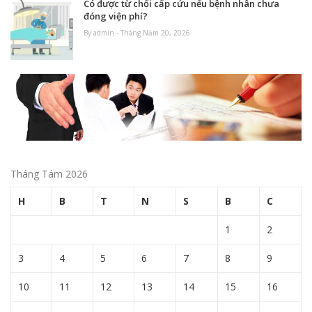
Có được từ chối cấp cứu nếu bệnh nhân chưa
đóng viện phí?
By admin - Tháng Năm 20, 2026
Tháng Tám 2026
H
B
T
N
S
B
C
1
2
3
4
5
6
7
8
9
10
11
12
13
14
15
16