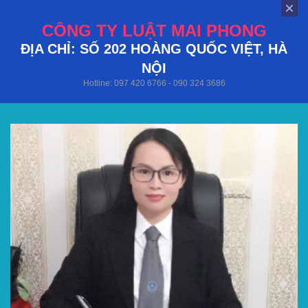
CÔNG TY LUẬT MAI PHONG
ĐỊA CHỈ: SỐ 202 HOÀNG QUỐC VIỆT, HÀ
NỘI
Hotline: 097 420 6766 - 090 324 3686