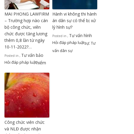
MAI PHONG LAWFIRM
Hành vi không thi hành
– Trường hợp nào cán
án dân sự có thể bị xử
bộ công chức, viên
lý hình sự?
chức được tăng lương
Tư vấn hình
Posted in
,
thêm 0,8 lần từ ngày
Hỏi đáp pháp luật
sự
Tư
,
10-11-2022?…
vấn dân sự
Tư vấn bảo
Posted in
,
Hỏi đáp pháp luật
hiểm
Công chức viên chức
và NLĐ được nhận