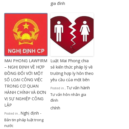
gia đình
MAI PHONG LAWFIRM
Luật Mai Phong chia
– NGHỊ ĐỊNH VỀ HỢP
sẻ kiến thức pháp lý về
ĐỒNG ĐỐI VỚI MỘT
trường hợp ly hôn theo
SỐ LOẠI CÔNG VIỆC
yêu cầu của một bên
TRONG CƠ QUAN
Tư vấn hành
Posted in
,
HÀNH CHÍNH VÀ ĐƠN
Tư vấn hôn nhân gia
VỊ SỰ NGHIỆP CÔNG
đình
LẬP
chính
Nghị định -
Posted in
,
Bản tin pháp luật trong
nước