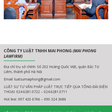
CÔNG TY LUẬT TNHH MAI PHONG
(MAI PHONG
LAWFIRM)
Địa chỉ trụ sở chính: Số 202 Hoàng Quốc Việt, quận Bắc Từ
Liêm, thành phố Hà Nội
Email:
luatsumaiphong@gmail.com
LUẬT SƯ TƯ VẤN PHÁP LUẬT TRỰC TIẾP QUA TỔNG ĐÀI ĐIỆN
THOẠI: 024.6281.0722 – 024.6281.0711
Hot line: 097 420 6766 – 090 324 3686