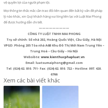
vệ quyền lợi của người phạm tội.
Mọi thông tin thắc mắc cần trao đổi liên quan đến bất kỳ vấn đề pháp
lý nào khác, xin Quý khách hàng vui lòng liên lạc với Luật Mai Phong
để được hướng dẫn chi tiết.
—————————
CÔNG TY LUẬT TNHH MAI PHONG
Trụ sở chính: Số nhà 202, Hoàng Quốc Việt, Cầu Giấy, Hà Nội
VPGD: Phòng 205 Tòa nhà A6B Khu Đô Thị Mới Nam Trung Yên –
Trung Hoà – Cầu Giấy – Hà Nội
Websibte:
www.kienthucphapluat.vn
Email: luatsumaiphong@gmail.com
Tel: (024) 62. 810. 711- Fax: (024) 62. 810. 722 – Hotline: 097. 420.
6766
Xem các bài viết khác