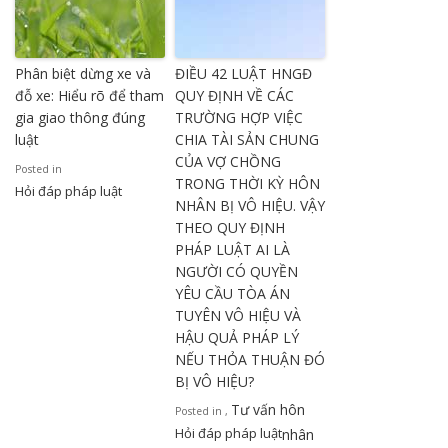
Phân biệt dừng xe và
ĐIỀU 42 LUẬT HNGĐ
đỗ xe: Hiểu rõ để tham
QUY ĐỊNH VỀ CÁC
gia giao thông đúng
TRƯỜNG HỢP VIỆC
luật
CHIA TÀI SẢN CHUNG
CỦA VỢ CHỒNG
Posted in
TRONG THỜI KỲ HÔN
Hỏi đáp pháp luật
NHÂN BỊ VÔ HIỆU. VẬY
THEO QUY ĐỊNH
PHÁP LUẬT AI LÀ
NGƯỜI CÓ QUYỀN
YÊU CẦU TÒA ÁN
TUYÊN VÔ HIỆU VÀ
HẬU QUẢ PHÁP LÝ
NẾU THỎA THUẬN ĐÓ
BỊ VÔ HIỆU?
Tư vấn hôn
Posted in
,
Hỏi đáp pháp luật
nhân