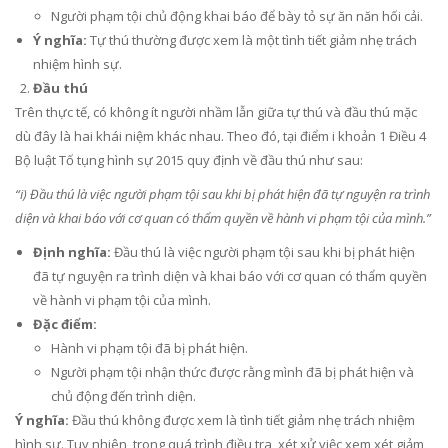
Người phạm tội chủ động khai báo để bày tỏ sự ăn năn hối cải.
Ý nghĩa:
Tự thú thường được xem là một tình tiết giảm nhẹ trách
nhiệm hình sự.
Đầu thú
Trên thực tế, có không ít người nhầm lẫn giữa tự thú và đầu thú mặc
dù đây là hai khái niệm khác nhau. Theo đó, tại điểm i khoản 1 Điều 4
Bộ luật Tố tụng hình sự 2015 quy định về đầu thú như sau:
“i) Đầu thú là việc người phạm tội sau khi bị phát hiện đã tự nguyện ra trình
diện và khai báo với cơ quan có thẩm quyền về hành vi phạm tội của mình.”
Định nghĩa:
Đầu thú là việc người phạm tội sau khi bị phát hiện
đã tự nguyện ra trình diện và khai báo với cơ quan có thẩm quyền
về hành vi phạm tội của mình.
Đặc điểm:
Hành vi phạm tội đã bị phát hiện.
Người phạm tội nhận thức được rằng mình đã bị phát hiện và
chủ động đến trình diện.
Ý nghĩa:
Đầu thú không được xem là tình tiết giảm nhẹ trách nhiệm
hình sự. Tuy nhiên, trong quá trình điều tra, xét xử việc xem xét giảm