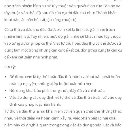
nhẹ trách nhiệm hình sự sẽ tùy thuộc vào quyết định của Tòa án và
tùy thuộc vào thái độ sau đó của người đầu thú như: Thành khẩn
khai báo, ăn năn hối cải, lập công chuộc tội…
Cả tự thú và đầu thú đều được xem xét là tình tiết giảm nhẹ trách
nhiệm hình sự. Tuy nhiên, mức độ giảm nhẹ sẽ khác nhau tùy thuộc
vào từng trường hợp cụ thể. Việc tự thú hoặc đầu thú có thể được sử
dụng làm một trong những căn cứ để kết tội, đồng thời cũng là căn cứ
để xem xét giảm nhẹ hình phạt.
Lưu ý:
Để được xem là tự thú hoặc đầu thú, hành vi khai báo phải hoàn
toàn tự nguyện, không bị ép buộc hoặc hứa hẹn.
Nội dung khai báo phải trung thực, đầy đủ và chính xác.
Việc áp dụng các quy định về tự thú và đầu thú sẽ căn cứ vào quy
định của pháp luật hiện hành.
Tự thú và đầu thú là hai khái niệm có liên quan chặt chẽ nhưng khác
nhau về thời điểm và hoàn cảnh xảy ra. Việc phân biệt rõ hai khái
niệm này có ý nghĩa quan trọng trong việc áp dụng pháp luật và bảo