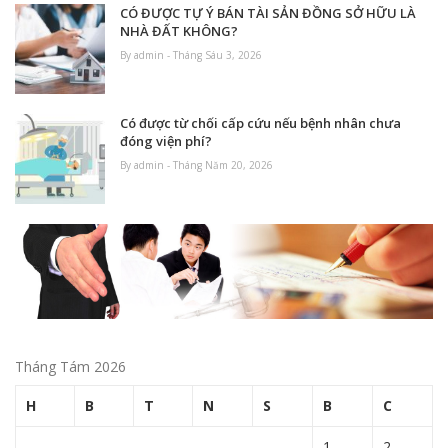
CÓ ĐƯỢC TỰ Ý BÁN TÀI SẢN ĐỒNG SỞ HỮU LÀ
NHÀ ĐẤT KHÔNG?
By admin - Tháng Sáu 3, 2026
Có được từ chối cấp cứu nếu bệnh nhân chưa
đóng viện phí?
By admin - Tháng Năm 20, 2026
Tháng Tám 2026
H
B
T
N
S
B
C
1
2