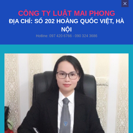
CÔNG TY LUẬT MAI PHONG
ĐỊA CHỈ: SỐ 202 HOÀNG QUỐC VIỆT, HÀ
NỘI
Hotline: 097 420 6766 - 090 324 3686