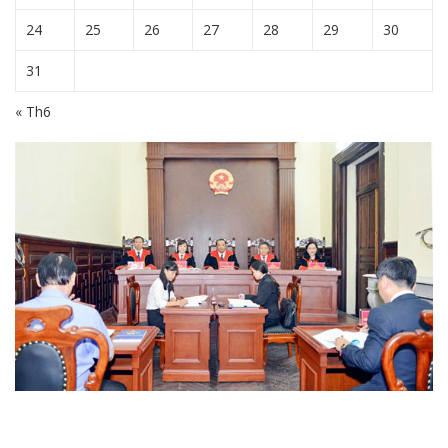
24
25
26
27
28
29
30
31
« Th6