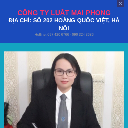
CÔNG TY LUẬT MAI PHONG
ĐỊA CHỈ: SỐ 202 HOÀNG QUỐC VIỆT, HÀ
NỘI
Hotline: 097 420 6766 - 090 324 3686