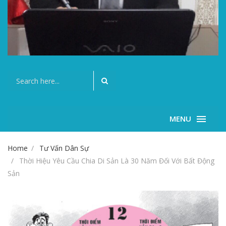
MENU
Home
Tư Vấn Dân Sự
Thời Hiệu Yêu Cầu Chia Di Sản Là 30 Năm Đối Với Bất Động
Sản