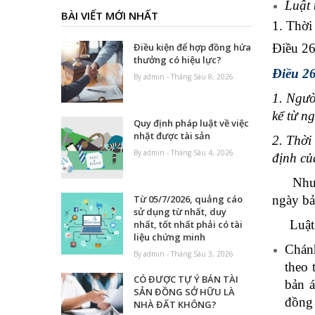
Luật 
BÀI VIẾT MỚI NHẤT
1. Thời
Điều 26
Điều kiện để hợp đồng hứa
thưởng có hiệu lực?
Điều 26
By admin - Tháng Sáu 8, 2026
1. Ngườ
kể từ n
Quy định pháp luật về việc
nhặt được tài sản
2. Thời
By admin - Tháng Sáu 4, 2026
định củ
Như vậy
ngày bả
Từ 05/7/2026, quảng cáo
sử dụng từ nhất, duy
Luật tố
nhất, tốt nhất phải có tài
liệu chứng minh
Chánh
By admin - Tháng Sáu 3, 2026
theo 
CÓ ĐƯỢC TỰ Ý BÁN TÀI
bản á
SẢN ĐỒNG SỞ HỮU LÀ
đồng 
NHÀ ĐẤT KHÔNG?