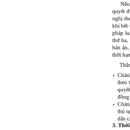
Nếu sự 
quyết đ
nghị th
khi hết
pháp lu
thứ ba,
bản án,
thời hạ
Thẩm q
Chánh
theo 
quyết
đồng 
Chánh
thủ t
dân c
3. Thờ