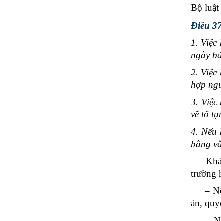
Bộ luật
Điều 37
1. Việc
ngày bả
2. Việc
hợp ngư
3. Việc
về tố t
4. Nếu 
bằng vă
Khác vớ
trường 
– Nếu k
án, quyế
– Nếu n