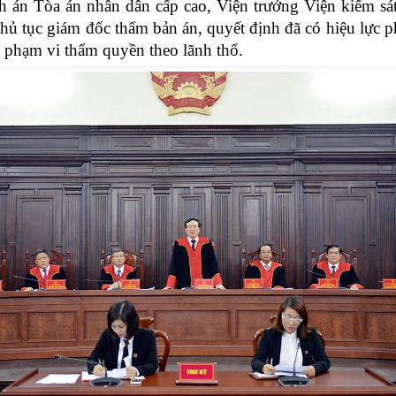
 án Tòa án nhân dân cấp cao, Viện trưởng Viện kiểm sá
thủ tục giám đốc thẩm bản án, quyết định đã có hiệu lực p
 phạm vi thẩm quyền theo lãnh thổ.