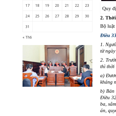
17
18
19
20
21
22
23
Quy đị
24
25
26
27
28
29
30
2. Thời
Bộ luật
31
Điều 33
« Th6
1. Ngườ
từ ngày
2. Trườ
thì thờ
a) Đươn
kháng n
b) Bản 
Điều 32
ba, xâm
án, quy