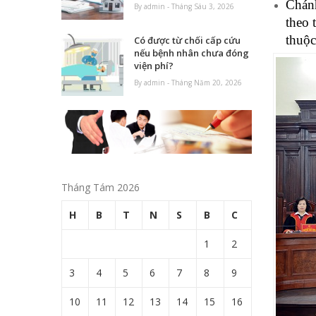
Chánh
By admin - Tháng Sáu 3, 2026
theo 
thuộc
Có được từ chối cấp cứu
nếu bệnh nhân chưa đóng
viện phí?
By admin - Tháng Năm 20, 2026
Tháng Tám 2026
H
B
T
N
S
B
C
1
2
3
4
5
6
7
8
9
10
11
12
13
14
15
16