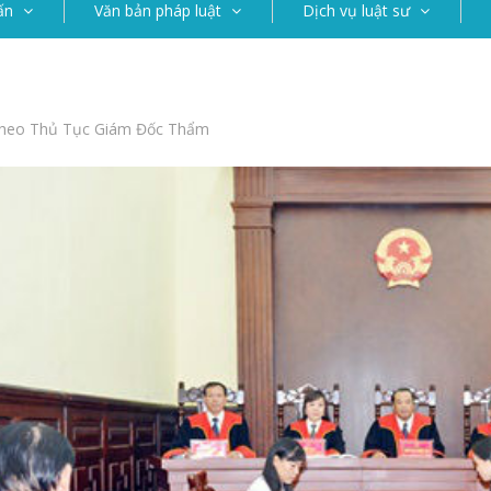
ấn
Văn bản pháp luật
Dịch vụ luật sư
Theo Thủ Tục Giám Đốc Thẩm