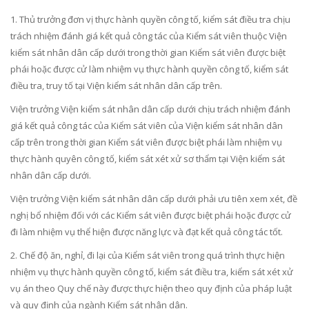
1. Thủ trưởng đ
ơn
vị thực hành quyền công tố, kiểm sát điều tra chịu
trách nhiệm đánh giá kết quả công tác của Kiểm sát viên thuộc Viện
ki
ể
m sát nhân dân cấp dưới trong thời gian Kiểm sát viên được biệt
phái h
o
ặc được cử làm nhiệm vụ thực hành quyền công tố, kiểm sát
điều tra, truy t
ố
tại Viện ki
ể
m sát nhân dân cấp trên.
Viện trưởng Viện kiểm sát nhân dân cấp dưới chịu trách nhiệm đánh
giá kết quả công tác của Kiểm sát viên của Viện kiểm sát nhân dân
cấp trên tron
g
thời gian Kiểm sát viên được biệt phái làm nhiệm vụ
thực hành quyên công t
ố
, kiểm sát xét xử sơ thẩm tại Viện kiểm sát
nhân dân cấp dưới.
Viện trưởng Viện kiểm sát nhân dân cấp dưới phải ưu tiên xem xét, đề
nghị bổ nhiệm đối với các Kiểm sát viên được biệt phái hoặc được cử
đi làm nhiệm vụ thể hiện được năng lực và đạt kết quả công tác tốt.
2. Chế độ ăn, nghỉ, đi lại của Kiểm sát viên tr
o
ng quá trình thực hiện
nhiệm vụ thực hành quyền công tố, kiểm sát điều tra, ki
ể
m sát xét xử
vụ án theo Quy chế này được thực hiện theo quy định của pháp luật
và quy định của ngành Ki
ể
m sát nhân dân.