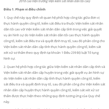
2018 của Viện trưởng Viện kiểm sát nhân dân tối cao)
Điều 1. Phạm vi điều chỉnh
1. Quy chế này quy định về quan hệ phối hợp công tác giữa đơn vị
thực hành quyền công tố, ki
ể
m sát điều
tr
a thuộc Viện kiểm sát nhân
dân tối cao với Viện ki
ể
m sát nhân dân cấp tỉnh trong việc giải quyết
vụ án hình sự do Viện kiểm sát nhân dân tối cao thực hành quyền
công tố, kiểm sát điều
tr
a và quyết định truy tố, sau đó phân công cho
Viện kiểm sát nhân dân cấp tỉnh thực hành quyền công tố, kiểm sát
xét xử sơ thẩm theo quy định tại
khoản 1 Điều 239 Bộ luật Tố tụng
hình sự.
2. Quan hệ phối hợp công tác giữa Viện kiểm sát nhân dân cấp tỉnh và
Viện kiểm sát nhân dân cấp huyện trong việc giải quyết vụ án hình sự
do Viện kiểm sát nhân dân cấp tỉnh thực hành quyền công t
ố
, kiểm
sát điều
tr
a v
à
quyết định truy tố, sau đó phân công cho Viện kiểm sát
nhân dân cấp huyện thực hành quyền công tố, kiểm sát xét xử sơ
thẩm được thực hiện theo những quy định tương ứng của Quy chế
này.