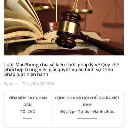
Luật Mai Phong chia sẻ kiến thức pháp lý về Quy chế
phối hợp trong việc giải quyết vụ án hình sự theo
pháp luật hiện hành
By admin - Tháng Bảy 23, 2018
VIỆN KIỂM SÁT NHÂN
CỘNG HÒA XÃ HỘI CHỦ NGHĨA VIỆT
DÂN
NAM
TỐI CAO
Độc lập – Tự do – Hạnh phúc
——-
—————