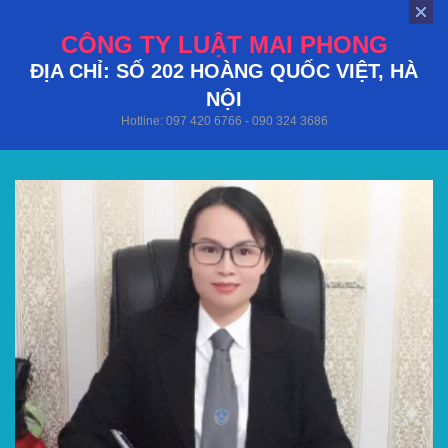
CÔNG TY LUẬT MAI PHONG
ĐỊA CHỈ: SỐ 202 HOÀNG QUỐC VIỆT, HÀ
NỘI
Hotline: 097 420 6766 - 090 324 3686