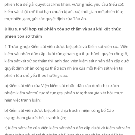
phiên tòa đ
ể
giải quyết các khó khăn, vướng mắc, yêu cầu (nếu có);
ki
ể
m sát chặt chẽ thời hạn chuẩn bị xét xử, thời gian mở phiên tòa;
thực hiện giao, gửi các quyết định của Tòa án.
Điều 9. Phối hợp tại phiên tòa sơ thẩm và sau khi kết thúc
phiên tòa sơ thẩm
1. Trường hợp K
i
ểm sát viên được biệt phái và Kiểm sát viên của Viện
kiểm sát nhân dân cấp dưới cùng tham gia thực hành quyền công tố,
kiểm sát xét xử sơ thẩm thì lãnh đạo Viện kiểm sát nhân dân cấp dưới
quyết định phân công cụ thể trách nhiệm của mỗi Kiểm sát viên tại
phiên tòa chủ y
ế
u theo hướng sau:
a) Kiểm sát viên của Viện kiểm sát nhân dân cấp dưới chịu trách
nhiệm kiểm sát thủ tục tố tụng tại phiên tòa; tham gia xét hỏi; thực
hiện việc tranh luận;
b) Kiểm sát viên được biệt phái chịu trách nhiệm công bố Cáo
trạng
;
tham gia xét hỏi, tranh luận;
c) Kiểm sát viên của Viện kiểm sát nhân dân cấp dưới và Kiểm sát viên