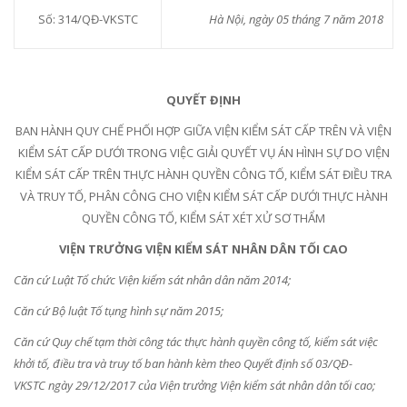
Số: 31
4
/QĐ-VKSTC
Hà Nội, ngày 0
5
tháng 7 năm 2018
QUYẾT ĐỊNH
BAN HÀNH QUY CHẾ PHỐI HỢP GIỮA VIỆN KIỂM SÁT CẤP TRÊN VÀ VIỆN
KIỂM SÁT CẤP DƯỚI TRONG VIỆC GIẢI QUYẾT VỤ ÁN HÌNH SỰ DO VIỆN
KIỂM SÁT CẤP TRÊN THỰC HÀNH QUYỀN CÔNG TỐ, KIỂM SÁT ĐIỀU TRA
VÀ TRUY TỐ, PHÂN CÔNG CHO VIỆN KIỂM SÁT CẤP DƯỚI THỰC HÀNH
QUYỀN CÔNG TỐ, KIỂM SÁT XÉT XỬ SƠ THẨM
VIỆN TRƯỞNG VIỆN KIỂM SÁT NHÂN DÂN TỐI CAO
Căn cứ Luật Tổ chức Viện kiểm sát nhân dân năm 2014;
Căn cứ Bộ luật Tố tụng hình sự năm 2015;
Căn cứ Quy chế tạm thời công tác thực hành quyền công tố, kiểm sát việc
khởi tố, điều tra và truy tố ban hành kèm theo Quyết định số 03/QĐ-
VKSTC ngày 29/12/2017 của Viện trư
ở
ng Viện kiểm sát nhân dân tối cao;