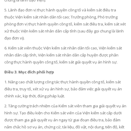
chung là lãnh đạo Viện).
5. Lãnh đạo đơn vị thực hành quyền công tố và ki
ể
m sát điều tra
thuộc Viện ki
ể
m sát nhân dân tối cao; Trưởn
g
phòng, Phó trưởng
phòng đơn vị thực hành quyền công tố, kiểm sát điều tra, ki
ể
m sát xét
xử thuộc Viện ki
ể
m sát nh
â
n dân cấp tỉnh (sau đây gọi chung là lãnh
đạo đơn vị).
6. Kiểm sát viên thuộc Viện kiểm sát nhân dân tối cao, Viện kiểm sát
nhân dân cấp tỉnh, Viện kiểm sát nhân dân cấp huyện được phân
công thực hành quyền công tố, kiểm sát giải quyết vụ án hình sự.
Điều 3. Mục đích phối hợp
1. Nâng cao chất lượng công tác thực hành quyền công t
ố
, kiểm sát
điều tra, truy tố, xét xử vụ án hình sự, bảo đảm việc giải quyết vụ án
chính xác, kịp thời, đúng pháp luật.
2. Tăng cường
tr
ách nhiệm của Kiểm sát viên tham gia giải
quyết
vụ án
hình sự. Tạo điều kiện cho Kiểm sát viên của Viện kiểm sát cấp dưới
được tham gia giải quyết vụ án ngay từ giai đoạn điều
tr
a, bảo đảm
nắm chắc hồ sơ vụ án, chứng cứ, tài liệu, đồ vật, nội dung, tiến độ, kết