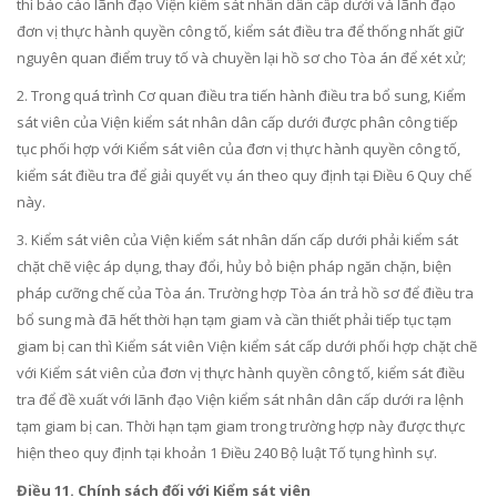
thì báo cáo lãnh đạo Viện kiểm sát nhân dân cấp dưới và lãnh đạo
đơn vị thực hành quyền công tố, kiểm sát điều tra để thống nhất giữ
nguyên quan điểm truy tố và chuyền lại hồ sơ cho Tòa án để xét xử;
2. Trong quá trình Cơ quan điều tra tiến hành điều tra bổ sung, Kiểm
sát viên của Viện ki
ể
m sát nhân dân cấp dưới được phân công tiếp
tục phối hợp với Kiểm sát viên của đơn vị thực hành quyền công tố,
kiểm sát điều tra đ
ể
giải quyết vụ án theo quy định tại Điều 6 Quy chế
này.
3. Kiểm sát viên của Viện kiểm sát nhân dấn cấp dưới phải kiểm sát
chặt chẽ việc áp dụng, thay đổi, hủy bỏ biện pháp ng
ă
n chặn, biện
pháp cưỡng chế của Tòa án. Trường hợp Tòa án trả hồ sơ để điều tra
bổ sung mà đã hết thời hạn tạm giam và cần thiết phải tiếp tục tạm
giam bị can thì Ki
ể
m sát viên Viện ki
ể
m sát cấp dưới phối hợp chặt chẽ
với Kiểm sát viên của đơn vị thực hành quy
ề
n công tố, ki
ể
m sát điều
tra để đề xuất với lãnh đạo Viện kiểm sát nhân dân cấp dưới ra lệnh
tạm giam bị can. Thời h
ạn
tạm giam trong trường hợp này được thực
hiện theo quy định tại
khoản 1 Điều 240 Bộ luật Tố tụng hình sự.
Điều 11. Chính sách đối với Kiểm sát viên