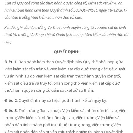
Căn cứ Quy chế công tác thực hành quyền công tố, kiểm sát xét xử vụ án
hình sự ban hành kèm theo Quyết định số 505/QĐ-VKSTC ngày 18/12/2017
của Viện trưởng Viện kiểm sát nhân dân tối cao;
Xét đề nghị của Vụ trưởng Vụ Thực hành quyền công tố và kiểm sát án kinh
tế và Vụ trư
ở
ng Vụ Pháp chế và Quản lý khoa học Viện ki
ể
m sát nhân dân t
ố
i
cao,
QUYẾT ĐỊNH:
Điều 1.
Ban hành kèm theo Quyết định này Quy chế phối hợp giữa
Viện kiểm sát cấp trên và Viện kiểm sát cấp dưới trong việc giải quyết
vụ án hình sự do Viện kiểm sát cấp trên thực hành quyền công tố,
kiểm sát điều tra và truy tố, phân công cho Viện kiểm sát cấp dưới
thực hành quyền công tố, kiểm sát xét xử sơ thẩm.
Điều 2.
Quyết định này có hiệu lực thi hành kể từ ngày ký.
Điều 3.
Thủ trưởng đơn vị thuộc Viện kiểm sát nhân dân tối cao, Viện
trưởng Viện kiểm sát nhân dân cấp cao, Viện trưởng Viện kiểm sát
nhân dân tỉnh, thành phố trực thuộc trung ương, Viện trưởng Viện
kiểm sát nhân dân cấp huyện chịu trách nhiệm thi hành Quyết định