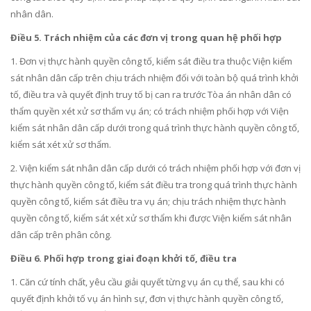
nhân dân.
Điều 5. Trách nhiệm của các đơn vị trong quan hệ phối hợp
1. Đơn vị thực hành quyền côn
g
tố, kiểm sát điều tra thuộc Viện kiểm
sát nhân dân cấp trên chịu trách nhiệm đối với toàn bộ quá trình khởi
t
ố
, điều tra và quyết định truy tố bị can ra trước Tòa án nhân dân có
thẩm quyền xét xử sơ thẩm vụ án; có trách nhiệm phối hợp với Viện
kiểm sát nhân dân cấp dưới trong quá trình thực hành quyền công tố,
kiểm sát xét xử sơ thẩm.
2. Viện kiểm sát nhân dân cấp dưới có trách nhiệm phối hợp với đơn vị
thực hành quyền công tố, kiểm sát điều tra trong quá trình thực hành
quy
ề
n công tố, kiểm sát điều
tr
a vụ án; chịu trách nhiệm thực hành
quy
ề
n công t
ố
, kiểm sát xét xử sơ thẩm khi được Viện kiểm sát nhân
dân cấp trên phân công.
Điều 6. Phối hợp trong giai đoạn khởi tố, điều tra
1. Căn cứ tính chất, yêu cầu giải quyết từng vụ án cụ thể, sau khi có
quyết định khởi tố vụ án hình sự, đơn vị thực hành quy
ề
n công tố,