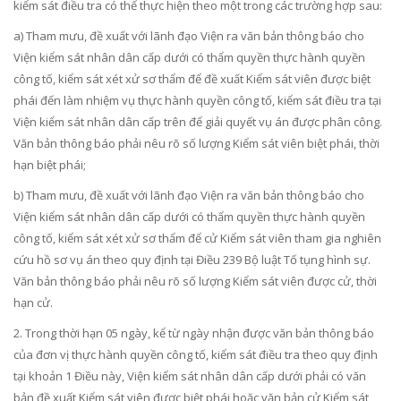
kiểm sát điều tra có thể thực hiện theo một trong các trường hợp sau:
a) Tham mưu, đề xuất với lãnh đạo Viện ra văn bản thông báo cho
Viện kiểm sát nhân dân cấp dưới có thẩm quyền thực hành quyền
công tố, kiểm sát xét xử sơ th
ẩ
m đ
ể
đề xuất Kiểm sát viên được biệt
phái đến làm nhiệm vụ thực hành quyền công tố, kiểm sát điều tra tại
Viện kiểm sát nhân dân cấp trên để giải quyết vụ án được phân công.
Văn bản thông báo phải nêu r
õ
số lượng Kiểm sát viên biệt phái, thời
hạn biệt phái;
b) Tham mưu, đề xuất với lãnh đạo Viện ra văn bản thông báo cho
Viện kiểm sát nhân dân cấp dưới có thẩm quyền thực hành quyền
công tố, kiểm sát xét xử sơ thẩm để cử Kiểm sát viên tham gia nghiên
cứu hồ sơ vụ án theo quy định tại
Điều 239 Bộ luật Tố tụng hình sự.
Văn bản thông báo phải nêu rõ s
ố
lượng Kiểm sát viên được cử, thời
hạn cử.
2. Trong thời hạn 05 ngày, kể từ ngày nhận được văn bản thông báo
của đơn vị thực hành quyền công tố, kiểm sát điều tra theo quy định
tại khoản 1 Điều này, Viện kiểm sát nhân dân cấp dưới phải có văn
bản đề xuất Ki
ể
m sát viên được biệt phái hoặc văn bản cử Kiểm sát