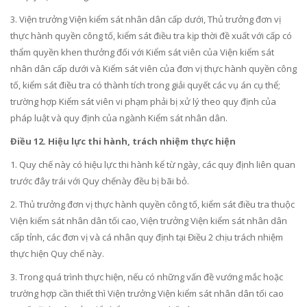
3. Viện trưởng Viện kiểm sát nhân dân cấp dưới, Thủ trưởng đơn vị
thực hành quyền công tố, kiểm sát điều tra kịp thời đề xuất với cấp có
thẩm quyền khen thưởng đối với Kiểm sát viên của Viện kiểm sát
nhân dân cấp dưới và Kiểm sát viên của đơn vị thực hành quyền công
t
ố
, kiểm sát điều tra có thành tích
tro
ng giải quyết các vụ án cụ thể;
trường hợp Kiểm sát viên vi ph
ạ
m phải b
ị
xử lý theo quy định của
pháp luật và quy định của ngành Kiểm sát nhân dân
.
Điều 12. Hiệu lực thi hành, trách nhiệm thực hiện
1. Quy chế này có hiệu lực thi hành kể từ ngày, các quy định liên quan
trước đây trái với Quy ch
ế
này đ
ề
u bị bãi bỏ.
2. Thủ trưởng đơn vị thực hành quyền công tố, kiểm sát điều
tr
a thuộc
Viện kiểm sát nhân dân tối cao, Viện trưởng Viện kiểm sát nhân dân
cấp tỉnh, các đơn vị và cá nhân quy định tại Điều 2 chịu trách nhiệm
thực hiện Quy ch
ế
này.
3. Trong quá trình thực hiện, nếu có những vấn đề vướng mắc hoặc
trường hợp cần thiết thì Viện trưởng Viện kiểm sát nhân dân tối cao