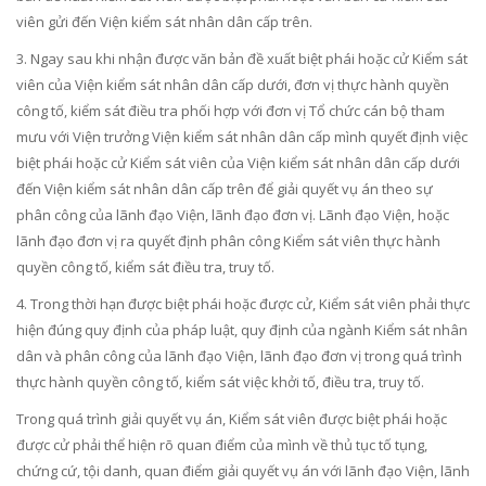
viên gửi đến Viện ki
ể
m sát nhân dân cấp trên.
3. Ngay sau khi nhận được văn bản đề xuất biệt phái hoặc cử Kiểm sát
viên của Viện kiểm sát nhân dân cấp dưới, đơn
vị
thực hành quyền
công t
ố
, ki
ể
m sát điều
tr
a phối hợp với đơn vị Tổ chức cán bộ tham
mưu với Viện trưởng Viện ki
ể
m sát nhân dân cấp mình quyết định việc
biệt phái hoặc cử Kiểm sát viên của Viện kiểm sát nhân dân cấp dưới
đến Viện kiểm sát nhân dân cấp trên đ
ể
giải quyết vụ án theo sự
phân công của lãnh đạo Viện, lãnh đạo đơn vị. Lãnh đạo Viện, hoặc
lãnh đạo đơn vị ra quyết định phân công Kiểm sát viên thực hành
quyền công tố, kiểm sát điều tra, truy tố.
4. Trong thời hạn được biệt phái hoặc được cử, Kiểm sát viên phải thực
hiện đúng quy định của pháp luật, quy định của ngành Ki
ể
m sát nhân
dân và phân công của lãnh đạo Viện, lãnh đạo đơn vị
tro
ng quá trình
thực hành quy
ề
n công tố, kiểm sát việc khởi tố, điều
tr
a, truy tố.
Trong quá trình giải quyết vụ án, Kiểm sát viên được biệt phái hoặc
được cử phải th
ể
hiện r
õ
quan
điểm
của mình về thủ tục tố tụng,
chứng cứ, tội danh, quan điểm giải quyết vụ án với lãnh đạo Viện, lãnh