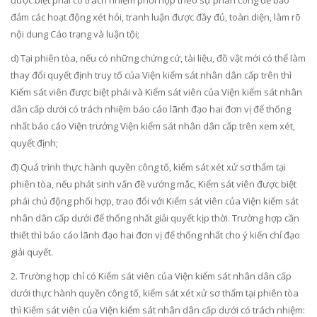
được biệt ph
ả
i có trách nhiệm phối hợp theo sự phân c
ô
ng để b
ả
o
đ
ả
m các hoạt động xét h
ỏ
i, tranh luận được đầy đủ, toàn diện, làm rõ
nội dung Cáo trạng và luận tội;
d) Tại phiên tòa, nếu có những chứng cứ, tài liệu, đồ vật mới có thể làm
thay đổi quy
ế
t định truy tố của Viện kiểm sát nhân dân cấp trên thì
Kiểm sát viên được biệt phái và Kiểm sát viên của Viện ki
ể
m sát nhân
dân cấp dưới có trách nhiệm báo cáo lãnh đạo hai đơn vị để thống
nhất báo cáo Viện trưởng Viện kiểm sát nhân dân cấp trên xem xét,
quyết định;
đ) Quá trình thực hành quyền công tố, kiểm sát xét xử sơ thẩm tại
phiên tòa, nếu phát sinh vấn đề vướng mắc, Kiểm sát viên được biệt
phái chủ động phối hợp, trao đ
ổ
i với Kiểm sát viên của Viện kiểm sát
nhân dân cấp dưới để thống nhất giải quyết kịp thời. Trường hợp cần
thiết th
ì
báo cáo lãnh đạo hai đơn vị để thống nhất cho ý kiến chỉ đạo
giải quyết.
2. Trường hợp chỉ có Kiểm sát viên của Viện kiểm sát nhân dân cấp
dưới thực hành quyền công tố, kiểm sát xét xử sơ thẩm tại phiên tòa
thì Kiểm sát viên của Viện kiểm sát nhân dân cấp dưới có trách nhiệm: