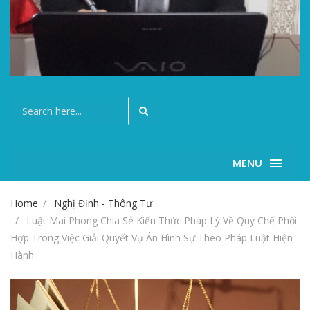
MENU
Home
Nghị Định - Thông Tư
Luật Mai Phong Chia Sẻ Kiến Thức Pháp Lý Về Quy Chế Phối
Hợp Trong Việc Giải Quyết Vụ Án Hình Sự Theo Pháp Luật Hiện
Hành