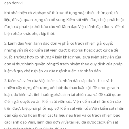
đạo đơn vị.
Khi phát hiện có vi phạm về thủ tục tố tụng hoặc thiếu chứng cứ, tài
liệu, đồ vật quan trọng cần bổ sung, Kiểm sát viên được biệt phái hoặc
được cử phải kịp thời báo cáo với lãnh đạo Viện, lãnh đạo đơn vị đ
ể
có
biện pháp khắc phục kịp thời.
5. Lãnh đạo Viện, lãnh đạo đơn vị phải có trách nhiệm giải quyết
những vấn đề do Kiểm sát viên được biệt phái hoặc được c
ử
đã đề
xuất. Trư
ờ
ng hợp có những ý kiến khác nhau giữa Kiểm sát viên của
đơn vị thực hành quyền công tố trách nhiệm theo quy định của pháp
luật và quy chế nghiệp vụ của ngành Kiểm sát nhân dân.
2. Kiểm sát viên của Viện kiểm sát nhân dân cấp dưới chịu trách
nhiệm xây dựng đề cương xét hỏi; dự thảo luận tội, đề cương tranh
luận, dự kiến các tình hu
ố
ng phát sinh tại phiên tòa và đề xuất quan
điểm giải quyết vụ án. Kiểm sát viên của Viện ki
ể
m sát nhân dân cấp
trên được biệt phái phối hợp với Kiểm sát viên của Viện ki
ể
m sát nhân
dân cấp dưới hoàn thiện các tài liệu nêu trên và có trách nhiệm báo
cáo lãnh đạo Viện, lãnh đạo đơn vị về tài liệu đã được các Kiểm sát