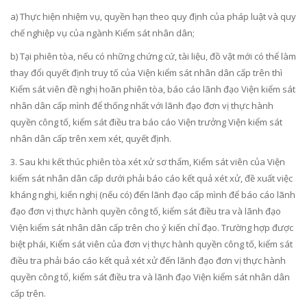
a) Thực hiện nhiệm vụ, quyền hạn theo quy định của pháp luật và quy
chế nghiệp vụ của ngành Kiểm sát nhân dân;
b) Tại phiên tòa, nếu có những chứng cứ, tài liệu, đồ vật mới có thể làm
thay đ
ổ
i quyết định truy tố của Viện ki
ể
m sát nhân dân cấp trên thì
Ki
ể
m sát viên đề nghị hoãn phiên tòa, báo cáo lãnh đạo Viện kiểm sát
nhân d
â
n cấp mình để thống nhất với lãnh đạo đơn vị thực hành
quyền công tố, kiểm sát điều tra báo cáo Viện trưởng Viện kiểm sát
nhân dân cấp trên xem xét, quyết định.
3. Sau khi kết thúc phiên tòa xét xử sơ thẩm, Kiểm sát viên của Viện
kiểm sát nhân dân cấp dưới phải báo cáo kết quả xét xử, đ
ề
xuất việc
kháng nghị, kiến nghị (nếu có) đến lãnh đạo cấp mình để báo cáo lãnh
đạo đơn vị thực hành quyền công tố, kiểm sát điều tra và lãnh đạo
Viện kiểm sát nhân dân cấp trên cho ý kiến chỉ đạo. Trường hợp được
biệt phái, Ki
ể
m sát viên của đơn vị thực hành quyền công tố, kiểm sát
điều tra phải báo cáo kết quả xét xử đến lãnh đạo đơn vị thực hành
quyền công tố, kiểm sát điều tra và lãnh đạo Viện ki
ể
m sát nhân dân
cấp trên.