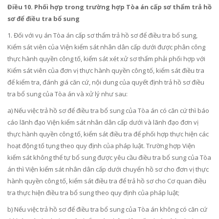
Điều 10. Phối hợp trong trường hợp Tòa án cấp sơ thẩm trả hồ
sơ để điều tra bổ sung
1. Đối với vụ án Tòa án cấp sơ thẩm trả hồ sơ để điều tra bổ sung,
Kiểm sát viên của Viện kiểm sát nhân dân cấp dưới được phân công
thực hành quyền công tố, kiểm sát xét xử sơ th
ẩ
m phải phối hợp với
Kiểm sát viên của đơn vị thực hành quyền công tố, kiểm sát điều
tr
a
để kiểm
tr
a, đánh giá căn cứ, nội dung của quyết định
t
rả hồ sơ điều
tra bổ sung của Tòa án và xử lý như sau:
a) Nếu việc trả hồ sơ để điều tra bổ sung của Tòa án có căn cứ thì báo
cáo lãnh đạo Viện kiểm sát nhân dân cấp dưới và lãnh đạo đơn vị
thực hành quyền công t
ố
, ki
ể
m sát điều tra để phối hợp thực hiện các
hoạt động tố tụng theo quy định của pháp luật. Trường hợp Viện
kiể
m
sát không thể tự bổ sung được yêu cầu điều tra bổ sung của Tòa
án thì Viện kiểm sát nhân dân cấp dưới chuyển hồ sơ cho đơn vị thực
hành quyền công tố, kiểm sát điều tra để trả hồ sơ cho Cơ quan điều
tra thực hiện điều tra bổ sung theo quy định của pháp luật
;
b) Nếu việc trả hồ sơ
đ
ể điều tra bổ sung của Tòa án không có căn cứ