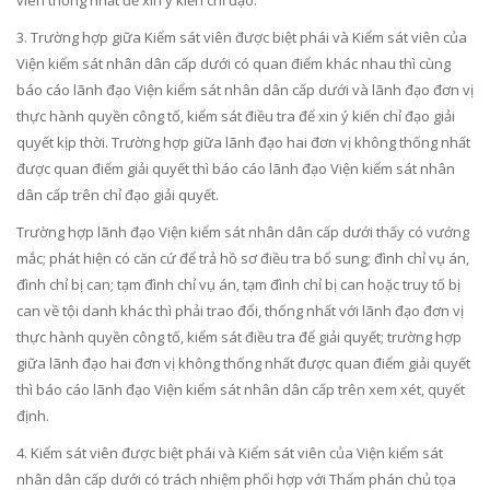
viên thống nhất để xin ý kiến chỉ đạo.
3. Trường hợp giữa Kiểm sát viên được biệt phái và Kiểm sát viên của
Viện kiểm sát nhân dân cấp dưới có quan điểm khác nhau thì cùng
báo cáo lãnh đạo Viện kiểm sát nhân dân cấp dưới và lãnh đạo đơn vị
thực hành quyền công tố, kiểm sát điều tra để xin ý kiến chỉ đạo giải
quyết kịp thời. Trường hợp giữa lãnh đạo hai đơn vị không thống nhất
được quan điểm giải quyết thì báo cáo lãnh đạo Viện kiểm sát nhân
dân cấp trên chỉ đạo giải quyết.
Trường hợp lãnh đạo Viện kiểm sát nhân dân cấp dưới thấy có vướng
mắc; phát hiện có căn cứ để trả hồ sơ điều tra bổ sung; đình chỉ vụ án,
đình chỉ bị can; tạm đình chỉ vụ án, tạm đình ch
ỉ
bị can hoặc truy tố bị
can về tội danh khác thì phải trao đổi, thống nhất với lãnh đạo đơn vị
thực hành quyền công t
ố
, ki
ể
m sát điều tra để giải quyết; trường hợp
giữa lãnh đạo hai đơn vị không th
ố
ng nh
ấ
t được quan điểm giải quyết
thì báo cáo lãnh đạo Viện ki
ể
m sát nhân dân cấp trên xem xét, quyết
định.
4. Kiểm sát viên được biệt phái và Kiểm sát viên của Viện kiểm sát
nhân dân cấp dưới có trách nhiệm phối hợp với Thẩm phán chủ tọa