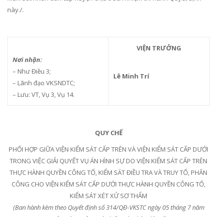
này./.
VIỆN TRƯỞNG
Nơi nhận:
– Như Điều 3;
Lê Minh Trí
– Lãnh đạo VKSNDTC;
– Lưu: VT, Vụ 3, Vụ 14.
QUY CHẾ
PHỐI HỢP GIỮA VIỆN KIỂM SÁT CẤP TRÊN VÀ VIỆN KIỂM SÁT CẤP DƯỚI
TRONG VIỆC GIẢI QUYẾT VỤ ÁN HÌNH SỰ DO VIỆN KIỂM SÁT CẤP TRÊN
THỰC HÀNH QUYỀN CÔNG TỐ, KIỂM SÁT ĐIỀU TRA VÀ TRUY TỐ, PHÂN
CÔNG CHO VIỆN KIỂM SÁT CẤP DƯỚI THỰC HÀNH QUYỀN CÔNG TỐ,
KIỂM SÁT XÉT XỬ SƠ THẨM
(Ban hành kèm theo Quyết định số
314
/
Q
Đ-VKSTC ngày
0
5 tháng
7
năm