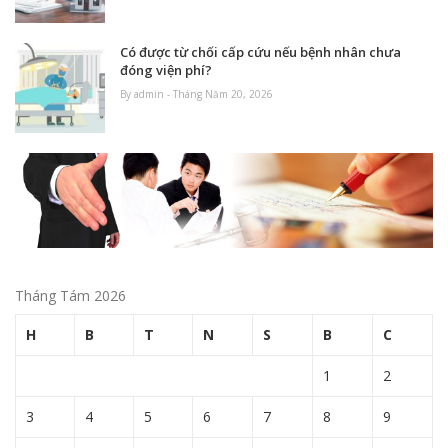
Có được từ chối cấp cứu nếu bệnh nhân chưa
đóng viện phí?
By admin - Tháng Năm 20, 2026
Tháng Tám 2026
H
B
T
N
S
B
C
1
2
3
4
5
6
7
8
9