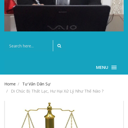
MENU
Home
Tư Vấn Dân Sự
Di Chúc Bị Thất Lạc, Hư Hại Xử Lý Như Thế Nào ?