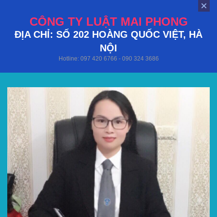
CÔNG TY LUẬT MAI PHONG
ĐỊA CHỈ: SỐ 202 HOÀNG QUỐC VIỆT, HÀ
NỘI
Hotline: 097 420 6766 - 090 324 3686