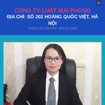
CÔNG TY LUẬT MAI PHONG
ĐỊA CHỈ: SỐ 202 HOÀNG QUỐC VIỆT, HÀ
NỘI
Hotline: 097 420 6766 - 090 324 3686